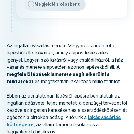
Megjelölés készként
Az ingatlan vásárlás menete Magyarországon több
lépésből álló folyamat, amely alapos felkészülést
igényel. Legyen szó lakásról vagy családi házról, a ház
vásárlás menete alapvetően azonos lépésekből áll.
A
megfelelő lépések ismerete segít elkerülni a
buktatókat
és megtakarítani akár több millió forintot.
Ebben az útmutatóban lépésről lépésre bemutatjuk az
ingatlan adásvétel teljes menetét: a pénzügyi tervezéstől
kezdve az ingatlan keresésen és a szerződéskötésen át
egészen a birtokba adásig. Kitérünk a
lakásvásárlás
költségeire
, az állami támogatásokra és a
leggyakoribb hibákra is.