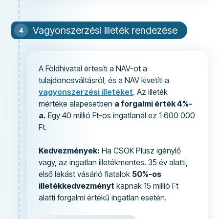
Vagyonszerzési illeték rendezése
A Földhivatal értesíti a NAV-ot a
tulajdonosváltásról, és a NAV kivetíti a
vagyon­szerzési illetéket
. Az illeték
mértéke alapesetben
a forgalmi érték 4%-
a.
Egy 40 millió Ft-os ingatlanál ez 1 600 000
Ft.
Kedvezmények:
Ha CSOK Plusz igénylő
vagy, az ingatlan illetékmentes. 35 év alatti,
első lakást vásárló fiatalok
50%-os
illetékkedvezményt
kapnak 15 millió Ft
alatti forgalmi értékű ingatlan esetén.