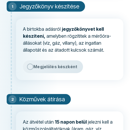
Jegyzőkönyv készítése
A birtokba adásról
jegyzőkönyvet kell
készíteni,
amelyben rögzítitek a mérőóra-
állásokat (víz, gáz, villany), az ingatlan
állapotát és az átadott kulcsok számát.
Megjelölés készként
Közművek átírása
Az átvétel után
15 napon belül
jelezni kell a
közműszolgáltatóknak (áram, gáz, víz,