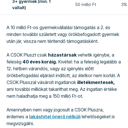
3+ gyermek (min. 1
50 millió Ft
3% 
vállalt)
A 10 millió Ft-os gyermekvállalási támogatás a 2. és
minden további született vagy örökbefogadott gyermek
után jár, vissza nem térítendő támogatásként.
A CSOK Pluszt csak
házastársak
vehetik igénybe, a
feleség
40 éves koráig.
Kivétel: ha a feleség legalább a
12. hétben várandós, vagy az igénylés előtt
örökbefogadási eljárást indított, az életkor nem korlát. A
CSOK Plusszal vásárolt ingatlanok
illetékmentesek,
ami további milliókat takaríthat meg. Az ingatlan értéke
nem haladhatja meg a 150 millió Ft-ot.
Amennyiben nem vagy jogosult a CSOK Pluszra,
érdemes a
lakáshitel önerő nélküli
lehetőségeket is
megvizsgálni.