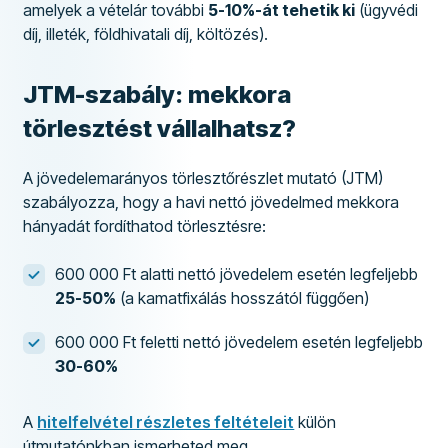
amelyek a vételár további
5-10%-át tehetik ki
(ügyvédi
díj, illeték, földhivatali díj, költözés).
JTM-szabály: mekkora
törlesztést vállalhatsz?
A jövedelemarányos törlesztőrészlet mutató (JTM)
szabályozza, hogy a havi nettó jövedelmed mekkora
hányadát fordíthatod törlesztésre:
600 000 Ft alatti nettó jövedelem esetén legfeljebb
25-50%
(a kamatfixálás hosszától függően)
600 000 Ft feletti nettó jövedelem esetén legfeljebb
30-60%
A
hitelfelvétel részletes feltételeit
külön
útmutatónkban ismerheted meg.