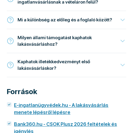
ingatlanvásárlásnak a vételáron felül?
Mi a különbség az előleg és a foglaló között?
Milyen állami támogatást kaphatok
lakásvásárláshoz?
Kaphatok illetékkedvezményt első
lakásvásárláskor?
Források
E-ingatlanügyvédek.hu - A lakásvásárlás
menete lépésről lépésre
Bank360.hu - CSOK Plusz 2026 feltételek és
igénylés