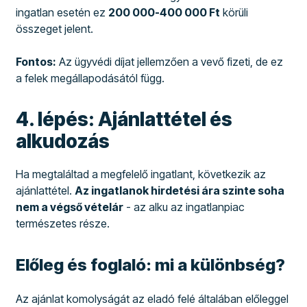
ingatlan esetén ez
200 000-400 000 Ft
körüli
összeget jelent.
Fontos:
Az ügyvédi díjat jellemzően a vevő fizeti, de ez
a felek megállapodásától függ.
4. lépés: Ajánlattétel és
alkudozás
Ha megtaláltad a megfelelő ingatlant, következik az
ajánlattétel.
Az ingatlanok hirdetési ára szinte soha
nem a végső vételár
- az alku az ingatlanpiac
természetes része.
Előleg és foglaló: mi a különbség?
Az ajánlat komolyságát az eladó felé általában előleggel