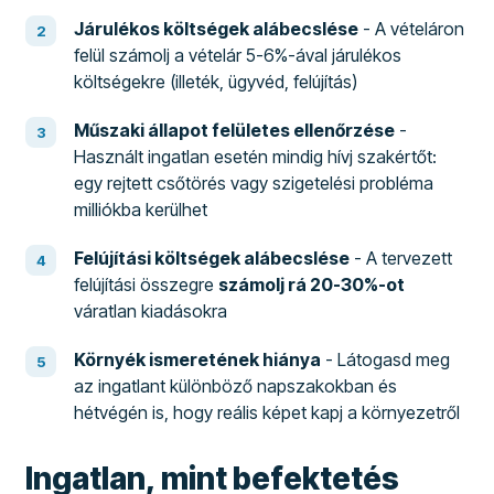
Járulékos költségek alábecslése
- A vételáron
felül számolj a vételár 5-6%-ával járulékos
költségekre (illeték, ügyvéd, felújítás)
Műszaki állapot felületes ellenőrzése
-
Használt ingatlan esetén mindig hívj szakértőt:
egy rejtett csőtörés vagy szigetelési probléma
milliókba kerülhet
Felújítási költségek alábecslése
- A tervezett
felújítási összegre
számolj rá 20-30%-ot
váratlan kiadásokra
Környék ismeretének hiánya
- Látogasd meg
az ingatlant különböző napszakokban és
hétvégén is, hogy reális képet kapj a környezetről
Ingatlan, mint befektetés