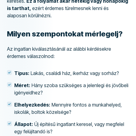
keresés.
Ez a folyamat akár hetekig vagy hónapokig
is tarthat,
ezért érdemes türelmesnek lenni és
alaposan körülnézni.
Milyen szempontokat mérlegelj?
Az ingatlan kiválasztásánál az alábbi kérdésekre
érdemes válaszolnod:
Típus:
Lakás, családi ház, ikerház vagy sorház?
Méret:
Hány szoba szükséges a jelenlegi és jövőbeli
igényeidhez?
Elhelyezkedés:
Mennyire fontos a munkahelyed,
iskolák, boltok közelsége?
Állapot:
Új építésű ingatlant keresel, vagy megfelel
egy felújítandó is?