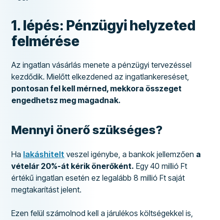
1. lépés: Pénzügyi helyzeted
felmérése
Az ingatlan vásárlás menete a pénzügyi tervezéssel
kezdődik. Mielőtt elkezdened az ingatlankereséset,
pontosan fel kell mérned, mekkora összeget
engedhetsz meg magadnak.
Mennyi önerő szükséges?
Ha
lakáshitelt
veszel igénybe, a bankok jellemzően
a
vételár 20%-át kérik önerőként.
Egy 40 millió Ft
értékű ingatlan esetén ez legalább 8 millió Ft saját
megtakarítást jelent.
Ezen felül számolnod kell a járulékos költségekkel is,