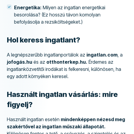
Energetika:
Milyen az ingatlan energetikai
besorolása? (Ez hosszú távon komolyan
befolyásolja a rezsiköltségeket.)
Hol keress ingatlant?
A legnépszerűbb ingatlanportálok az
ingatlan.com
, a
jofogás.hu
és az
otthonterkep.hu.
Érdemes az
ingatlanközvetítői irodákat is felkeresni, különösen, ha
egy adott környéken keresel.
Használt ingatlan vásárlás: mire
figyelj?
Használt ingatlan esetén
mindenképpen nézesd meg
szakértővel az ingatlan műszaki állapotát.
Különösen fontos a tető, a csövezés, a szigetelés és az