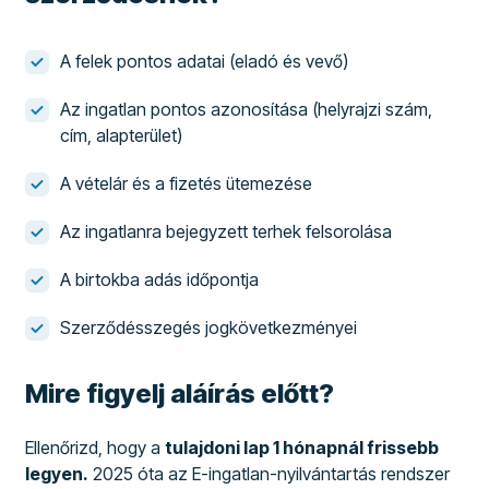
A felek pontos adatai (eladó és vevő)
Az ingatlan pontos azonosítása (helyrajzi szám,
cím, alapterület)
A vételár és a fizetés ütemezése
Az ingatlanra bejegyzett terhek felsorolása
A birtokba adás időpontja
Szerződésszegés jogkövetkezményei
Mire figyelj aláírás előtt?
Ellenőrizd, hogy a
tulajdoni lap 1 hónapnál frissebb
legyen.
2025 óta az E-ingatlan-nyilvántartás rendszer