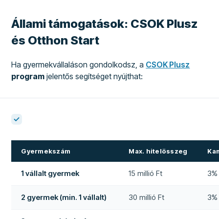
Állami támogatások: CSOK Plusz
és Otthon Start
Ha gyermekvállaláson gondolkodsz, a
CSOK Plusz
program
jelentős segítséget nyújthat:
Gyermekszám
Max. hitelösszeg
Ka
1 vállalt gyermek
15 millió Ft
3% 
2 gyermek (min. 1 vállalt)
30 millió Ft
3% 