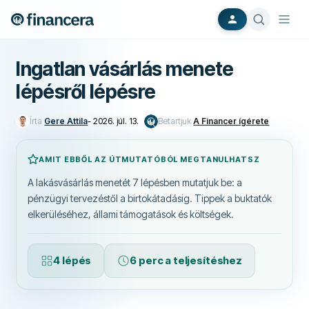
Ingatlan vásárlás menete
lépésről lépésre
Írta
Gere Attila
-
2026. júl. 13.
Betartjuk
A Financer ígérete
AMIT EBBŐL AZ ÚTMUTATÓBÓL MEGTANULHATSZ
A lakásvásárlás menetét 7 lépésben mutatjuk be: a
pénzügyi tervezéstől a birtokátadásig. Tippek a buktatók
elkerüléséhez, állami támogatások és költségek.
4 lépés
6 perc a teljesítéshez