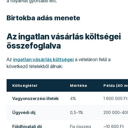
a folyamat gyorsabb lett.
Birtokba adás menete
Az ingatlan vásárlás költségei
összefoglalva
Az
ingatlan vásárlás költségei
a vételáron felül a
következő tételekből állnak:
Költségtétel
Mértéke
Példa (40 mi
Vagyonszerzési illeték
4%
1 600 000 Ft
Ügyvédi díj
0,5-1%
200 000-400
Földhivatali díj
Fix összeg
~10 600 Ft