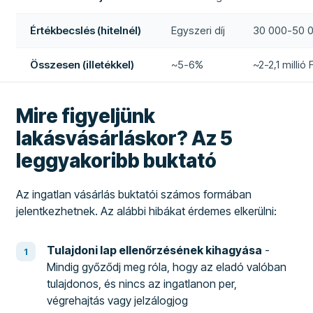
Értékbecslés (hitelnél)
Egyszeri díj
30 000-50 0
Összesen (illetékkel)
~5-6%
~2-2,1 millió 
Mire figyeljünk
lakásvásárláskor? Az 5
leggyakoribb buktató
Az ingatlan vásárlás buktatói számos formában
jelentkezhetnek. Az alábbi hibákat érdemes elkerülni:
Tulajdoni lap ellenőrzésének kihagyása
-
Mindig győződj meg róla, hogy az eladó valóban
tulajdonos, és nincs az ingatlanon per,
végrehajtás vagy jelzálogjog