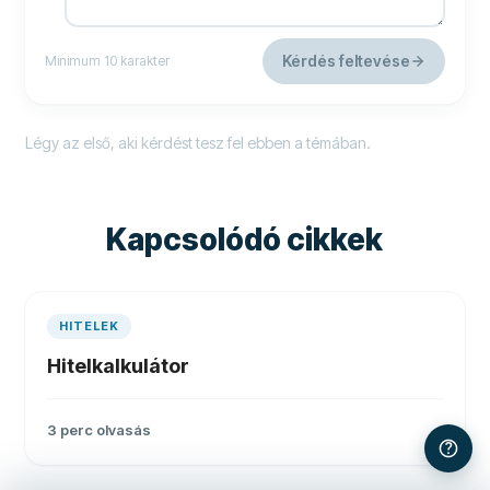
Kérdés feltevése
Minimum 10 karakter
Légy az első, aki kérdést tesz fel ebben a témában.
Kapcsolódó cikkek
HITELEK
Hitelkalkulátor
3
perc olvasás