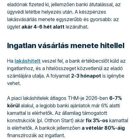
eladónak fizeted ki, jellemzően banki átutalással, az
ügyvédi letétbe helyezés után. A készpénzes
lakásvásárlás menete egyszerűbb és gyorsabb: az
ügylet
akár 4-6 hét alatt
lezárulhat.
Ingatlan vásárlás menete hitellel
Ha
lakáshitelt
veszel fel, a bank értékbecslőt küld az
ingatlanhoz, és a hitelösszeget közvetlenül az eladó
számlájára utalja. A folyamat
2-3 hónapot
is igénybe
vehet.
A piaci lakáshitelek átlagos THM-je 2026-ben
6-7%
körül
alakul, a legjobb banki ajánlatok már 6% alatti
kamattal is elérhetők. Az államilag támogatott
konstrukciók (pl. Otthon Start) akár
fix 3%-os
kamattal
is elérhetők. A bankok jellemzően
a vételár 80%-áig
finanszírozák az ingatlant.