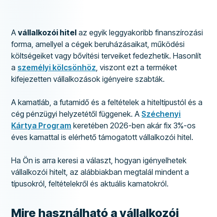
A
vállalkozói hitel
az egyik leggyakoribb finanszírozási
forma, amellyel a cégek beruházásaikat, működési
költségeiket vagy bővítési terveiket fedezhetik. Hasonlít
a
személyi kölcsönhöz
, viszont ezt a terméket
kifejezetten vállalkozások igényeire szabták.
A kamatláb, a futamidő és a feltételek a hiteltípustól és a
cég pénzügyi helyzetétől függenek. A
Széchenyi
Kártya Program
keretében 2026-ben akár fix 3%-os
éves kamattal is elérhető támogatott vállalkozói hitel.
Ha Ön is arra keresi a választ, hogyan igényelhetek
vállalkozói hitelt, az alábbiakban megtalál mindent a
típusokról, feltételekről és aktuális kamatokról.
Mire használható a vállalkozói