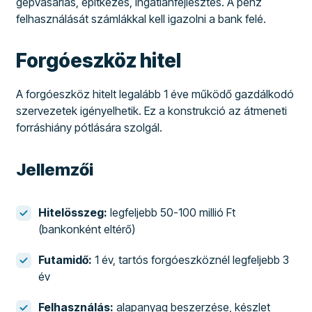
gépvásárlás, építkezés, ingatlanfejlesztés. A pénz
felhasználását számlákkal kell igazolni a bank felé.
Forgóeszköz hitel
A forgóeszköz hitelt legalább 1 éve működő gazdálkodó
szervezetek igényelhetik. Ez a konstrukció az átmeneti
forráshiány pótlására szolgál.
Jellemzői
Hitelösszeg:
legfeljebb 50-100 millió Ft
(bankonként eltérő)
Futamidő:
1 év, tartós forgóeszköznél legfeljebb 3
év
Felhasználás:
alapanyag beszerzése, készlet