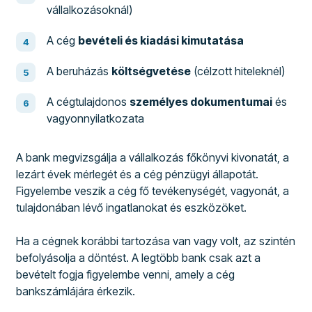
vállalkozásoknál)
A cég
bevételi és kiadási kimutatása
A beruházás
költségvetése
(célzott hiteleknél)
A cégtulajdonos
személyes dokumentumai
és
vagyonnyilatkozata
A bank megvizsgálja a vállalkozás főkönyvi kivonatát, a
lezárt évek mérlegét és a cég pénzügyi állapotát.
Figyelembe veszik a cég fő tevékenységét, vagyonát, a
tulajdonában lévő ingatlanokat és eszközöket.
Ha a cégnek korábbi tartozása van vagy volt, az szintén
befolyásolja a döntést. A legtöbb bank csak azt a
bevételt fogja figyelembe venni, amely a cég
bankszámlájára érkezik.