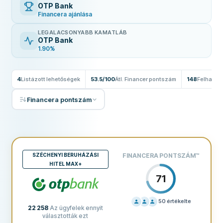
OTP Bank
Financera ajánlása
LEGALACSONYABB KAMATLÁB
OTP Bank
1.90%
4
Listázott lehetőségek
53.5/100
Átl. Financer pontszám
148
Felhaszn
Financera pontszám
SZÉCHENYI BERUHÁZÁSI
FINANCERA PONTSZÁM
™
HITEL MAX+
71
50
értékelte
22 258
Az ügyfelek ennyit
ÁRAZÁS
70
választották ezt