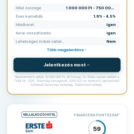
TÁMOGATÁS
70
Hitel összege
1 000 000 Ft - 750 000 000 Ft
FELTÉTELEK
80
Éves kamatláb
1.9% - 4.5%
TAPASZTALAT
39
Hitelkeret
Igen
Korai visszafizetés
Igen
Lehetséges induló vállalkozásoknak
Nem
Több megjelenítése
Jelentkezés most
Reprezentatív példa: 10 000 000 Ft, 60 hónap, fix 3%/év kamat mellett a
THM kb. 3,9%. Államilag támogatott, KAVOSZ-on keresztül igényelhető.
Kötelező Garantiqa kezesség. Tájékoztató jellegű.
FELTÉTELEK ÉS DÍJAK
Hitel összege
1 000 000 Ft - 750 000 000 Ft
Éves kamatláb
1.9% - 4.5%
VÁLLALKOZÓI HITEL
FINANCERA PONTSZÁM
™
Névleges kamatláb
1.5% - 3%
59
Nettó kezelési költség 0%/év;