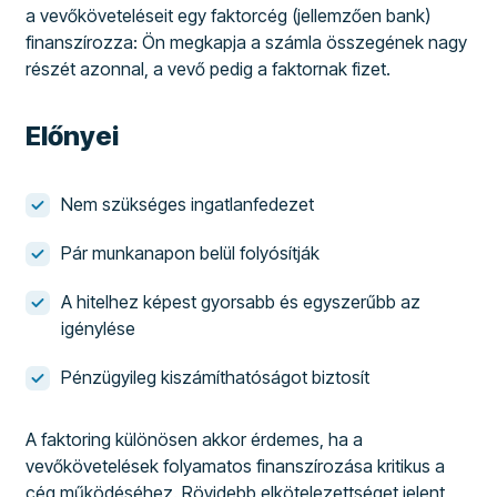
a vevőköveteléseit egy faktorcég (jellemzően bank)
finanszírozza: Ön megkapja a számla összegének nagy
részét azonnal, a vevő pedig a faktornak fizet.
Előnyei
Nem szükséges ingatlanfedezet
Pár munkanapon belül folyósítják
A hitelhez képest gyorsabb és egyszerűbb az
igénylése
Pénzügyileg kiszámíthatóságot biztosít
A faktoring különösen akkor érdemes, ha a
vevőkövetelések folyamatos finanszírozása kritikus a
cég működéséhez. Rövidebb elkötelezettséget jelent,