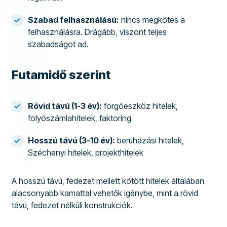
Szabad felhasználású:
nincs megkötés a
felhasználásra. Drágább, viszont teljes
szabadságot ad.
Futamidő szerint
Rövid távú (1-3 év):
forgóeszköz hitelek,
folyószámlahitelek, faktoring
Hosszú távú (3-10 év):
beruházási hitelek,
Széchenyi hitelek, projekthitelek
A hosszú távú, fedezet mellett kötött hitelek általában
alacsonyabb kamattal vehetők igénybe, mint a rövid
távú, fedezet nélküli konstrukciók.