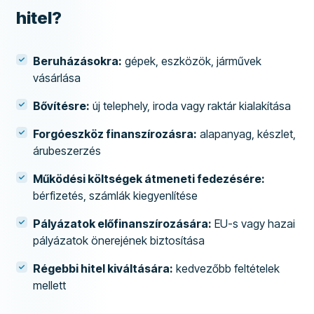
hitel?
Beruházásokra:
gépek, eszközök, járművek
vásárlása
Bővítésre:
új telephely, iroda vagy raktár kialakítása
Forgóeszköz finanszírozásra:
alapanyag, készlet,
árubeszerzés
Működési költségek átmeneti fedezésére:
bérfizetés, számlák kiegyenlítése
Pályázatok előfinanszírozására:
EU-s vagy hazai
pályázatok önerejének biztosítása
Régebbi hitel kiváltására:
kedvezőbb feltételek
mellett