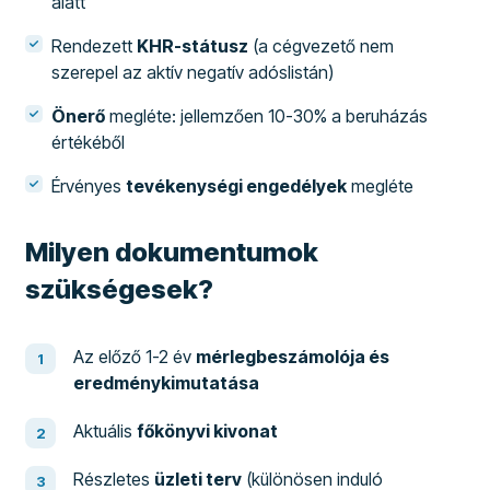
alatt
Rendezett
KHR-státusz
(a cégvezető nem
szerepel az aktív negatív adóslistán)
Önerő
megléte: jellemzően 10-30% a beruházás
értékéből
Érvényes
tevékenységi engedélyek
megléte
Milyen dokumentumok
szükségesek?
Az előző 1-2 év
mérlegbeszámolója és
eredménykimutatása
Aktuális
főkönyvi kivonat
Részletes
üzleti terv
(különösen induló