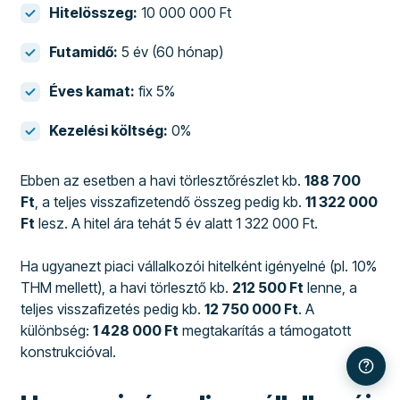
Hitelösszeg:
10 000 000 Ft
Futamidő:
5 év (60 hónap)
Éves kamat:
fix 5%
Kezelési költség:
0%
Ebben az esetben a havi törlesztőrészlet kb.
188 700
Ft
, a teljes visszafizetendő összeg pedig kb.
11 322 000
Ft
lesz. A hitel ára tehát 5 év alatt 1 322 000 Ft.
Ha ugyanezt piaci vállalkozói hitelként igényelné (pl. 10%
THM mellett), a havi törlesztő kb.
212 500 Ft
lenne, a
teljes visszafizetés pedig kb.
12 750 000 Ft
. A
különbség:
1 428 000 Ft
megtakarítás a támogatott
konstrukcióval.