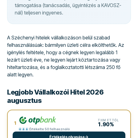
támogatása (tanácsadás, ügyintézés a KAVOSZ-
nál) teljesen ingyenes.
A Széchenyi hitelek vállalkozáson belül szabad
felhasználásúak: bármilyen üzleti célra elkölthetők. Az
igénylés feltétele, hogy a cégnek legyen legalább 1
lezárt üzleti éve, ne legyen lejárt köztartozása vagy
hiteltartozása, és a foglalkoztatotti létszáma 250 fő
alatt legyen.
Legjobb Vállalkozói Hitel 2026
augusztus
THM ETTŐL
1
1.90%
Értékelte 50 felhasználó
Értékelés olvasása