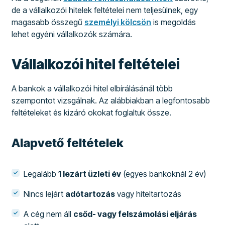
de a vállalkozói hitelek feltételei nem teljesülnek, egy
magasabb összegű
személyi kölcsön
is megoldás
lehet egyéni vállalkozók számára.
Vállalkozói hitel feltételei
A bankok a vállalkozói hitel elbírálásánál több
szempontot vizsgálnak. Az alábbiakban a legfontosabb
feltételeket és kizáró okokat foglaltuk össze.
Alapvető feltételek
Legalább
1 lezárt üzleti év
(egyes bankoknál 2 év)
Nincs lejárt
adótartozás
vagy hiteltartozás
A cég nem áll
csőd- vagy felszámolási eljárás