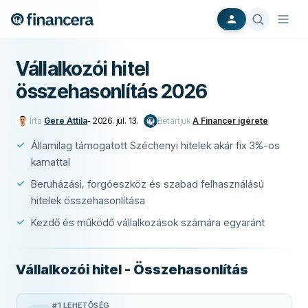
Vállalkozói hitel
összehasonlítás 2026
Írta
Gere Attila
-
2026. júl. 13.
Betartjuk
A Financer ígérete
Államilag támogatott Széchenyi hitelek akár fix 3%-os
kamattal
Beruházási, forgóeszköz és szabad felhasználású
hitelek összehasonlítása
Kezdő és működő vállalkozások számára egyaránt
Vállalkozói hitel - Összehasonlítás
#1 LEHETŐSÉG