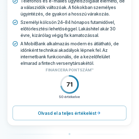
Telefonos és e-mailes ügyfélszolgálat elérhető, de
a válaszidők változóak. A fiókokban személyes
ügyintézés, de gyakori a hosszú várakozás.
Személyi kölcsön 24–84 hónapos futamidővel,
előtörlesztési lehetőséggel. Lakáshitel akár 30
évre, kizárólag végig fix kamatozással.
A MobilBank alkalmazás modern és átlátható, de
időnként technikai akadályok lépnek fel. Az
internetbank funkcionális, de a kezelőfelület
elmarad a fintech versenytársakétól.
FINANCERA PONTSZÁM™
71
50 értékelve
ÁRAZÁS
70
TÁMOGATÁS
70
Olvasd el a teljes értékelést
FELTÉTELEK
80
FELHASZNÁLÓI ÉLMÉNY
39