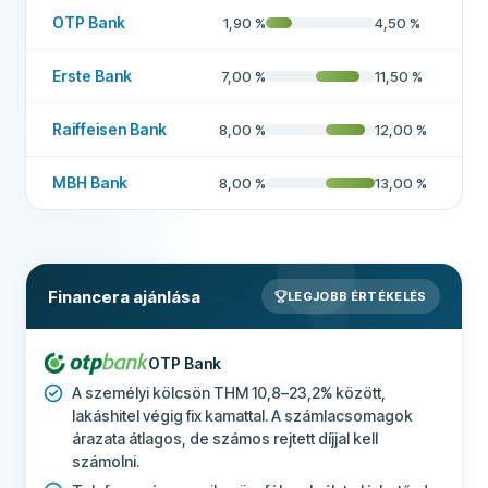
OTP Bank
1,90
%
4,50
%
Hitelközvetítő
Nem
Erste Bank
7,00
%
11,50
%
P2P hitelező
Nem
Lehetséges induló vállalkozásoknak
Nem
Raiffeisen Bank
8,00
%
12,00
%
Hitelkeret
Igen
MBH Bank
8,00
%
13,00
%
TOVÁBBI MEZŐK
Ajánlott cég
Nem
Financera ajánlása
LEGJOBB ÉRTÉKELÉS
Többet erről a cégről
OTP Bank
A személyi kölcsön THM 10,8–23,2% között,
lakáshitel végig fix kamattal. A számlacsomagok
árazata átlagos, de számos rejtett díjjal kell
számolni.