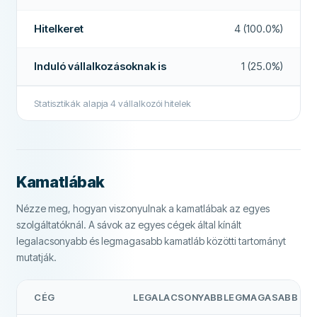
P2P hitelező
Nem
Elektronikus azonosítás
Nem
Hitelkeret
4 (100.0%)
Lehetséges induló vállalkozásoknak
Igen
Adóbevallás szükséges
Nem
Hitelkeret
Igen
Induló vállalkozásoknak is
1 (25.0%)
Bankkivonat szükséges
Nem
TOVÁBBI MEZŐK
Pénzügyi kimutatás szükséges
Nem
Statisztikák alapja
4
vállalkozói hitelek
Ajánlott cég
Nem
Üzleti terv szükséges
Nem
Fedezet szükséges
Nem
Többet erről a cégről
Kamatlábak
Személyes fedezet szükséges
Nem
FUNKCIÓK
Nézze meg, hogyan viszonyulnak a kamatlábak az egyes
szolgáltatóknál. A sávok az egyes cégek által kínált
Elállási időszak
Nem
legalacsonyabb és legmagasabb kamatláb közötti tartományt
mutatják.
Hétvégi kifizetés
Nem
Hitel hosszabbítások
Nem
CÉG
LEGALACSONYABB
LEGMAGASABB
Korai visszafizetés
Igen