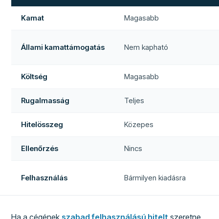
Kamat
Magasabb
Állami kamattámogatás
Nem kapható
Költség
Magasabb
Rugalmasság
Teljes
Hitelösszeg
Közepes
Ellenőrzés
Nincs
Felhasználás
Bármilyen kiadásra
Ha a cégének
szabad felhasználású hitelt
szeretne,