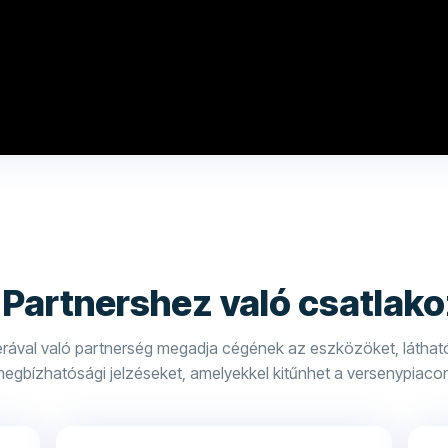
 Partnershez való csatlako
erával való partnerség megadja cégének az eszközöket, láthat
egbízhatósági jelzéseket, amelyekkel kitűnhet a versenypiaco