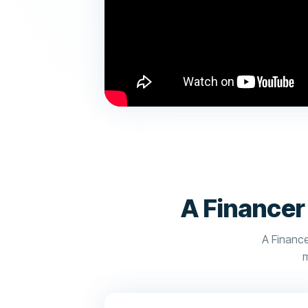
A Financer
A Financ
m