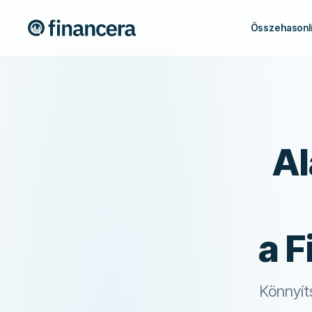
Összehasonlí
Al
a F
Könnyít