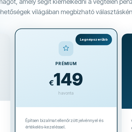
agot, amely segít kiemelkedni a végtelen pén
ehetőségek világában megbízható választáskén
Legnépszerűbb
PRÉMIUM
149
€
havonta
Építsen bizalmat ellenőrzött jelvénnyel és
értékelés-kezeléssel.