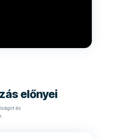
zás előnyei
óságot és
n.