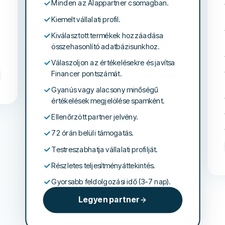
Minden az Alappartner csomagban.
Kiemelt vállalati profil.
Kiválasztott termékek hozzáadása
összehasonlító adatbázisunkhoz.
Válaszoljon az értékelésekre és javítsa
Financer pontszámát.
Gyanús vagy alacsony minőségű
értékelések megjelölése spamként.
Ellenőrzött partner jelvény.
72 órán belüli támogatás.
Testreszabhatja vállalati profilját.
Részletes teljesítményáttekintés.
Gyorsabb feldolgozási idő (3-7 nap).
Legyen partner