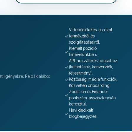
Videóértékelési sorozat
termékeiről és
szolgáltatásairól.
Kiemelt pozíció
hírlevelünkben.
API-hozzáférés adataihoz
(kattintások, konverziók,
teljesítmény).
ti igényekre. Példák alább:
Közösségi média funkciók.
Közvetlen onboarding
Zoom-on és Financer
pontszám-asszisztencián
keresztül.
Havi dedikált
blogbejegyzés.