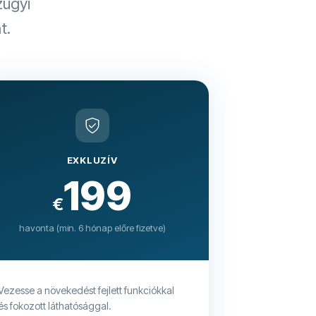
zügyi
t.
EXKLUZÍV
199
€
havonta (min. 6 hónap előre fizetve)
Vezesse a növekedést fejlett funkciókkal
és fokozott láthatósággal.