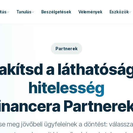
tás
Tanulás
Beszélgetések
Vélemények
Eszközök
Partnerek
akítsd a láthatósá
hitelesség
inancera Partnere
se meg jövőbeli ügyfeleinek a döntést: válassza 