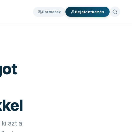
Partnerek
Bejelentkezés
got
kkel
ki azt a