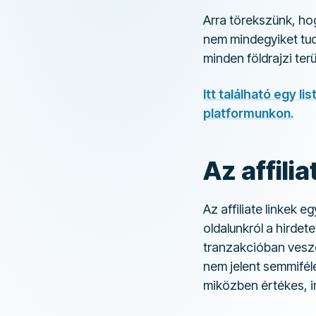
Arra törekszünk, ho
nem mindegyiket tud
minden földrajzi terü
Itt található egy l
platformunkon.
Az affilia
Az affiliate linkek
oldalunkról a hirdete
tranzakcióban vesze
nem jelent semmifél
miközben értékes, i