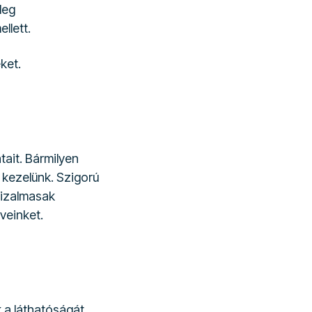
leg
llett.
ket.
tait. Bármilyen
 kezelünk. Szigorú
bizalmasak
veinket.
k a láthatóságát.