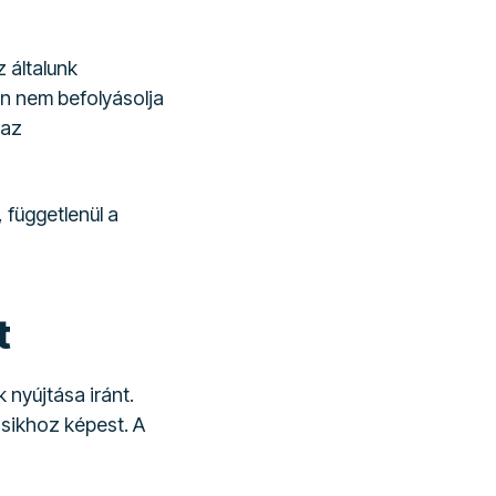
 általunk
an nem befolyásolja
 az
 függetlenül a
t
 nyújtása iránt.
sikhoz képest. A