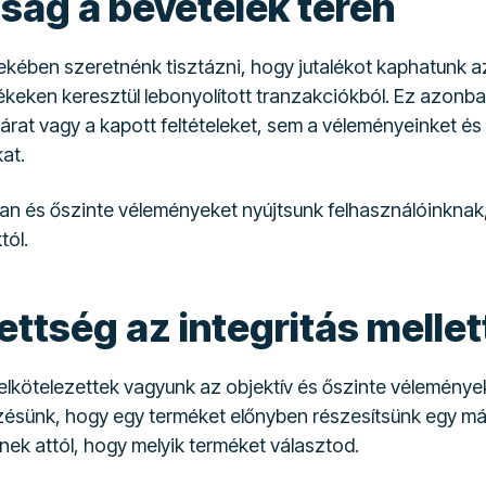
ság a bevételek terén
ekében szeretnénk tisztázni, hogy jutalékot kaphatunk az
ékeken keresztül lebonyolított tranzakciókból. Ez azonb
 árat vagy a kapott feltételeket, sem a véleményeinket és
at.
lan és őszinte véleményeket nyújtsunk felhasználóinknak,
tól.
ettség az integritás mellet
elkötelezettek vagyunk az objektív és őszinte vélemények
ésünk, hogy egy terméket előnyben részesítsünk egy má
nek attól, hogy melyik terméket választod.