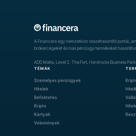
A Financera egy nemzetközi összehasonlító portál, ame
brókercégeket és más pénzügyi termékeket hasonlítu
ADD Malta, Level 2, The Fort, Hardrocks Business Par
TÉMÁK
TER
Személyes pénzügyek
Krip
Hitelek
Hitel
Befektetés
Válla
Kripto
Hitel
Kártyák
Rész
Vélemények