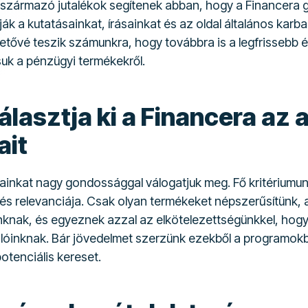
ből származó jutalékok segítenek abban, hogy a Financera
k a kutatásainkat, írásainkat és az oldal általános karb
etővé teszik számunkra, hogy továbbra is a legfrissebb
suk a pénzügyi termékekről.
lasztja ki a Financera az af
ait
mjainkat nagy gondossággal válogatjuk meg. Fő kritériumu
s relevanciája. Csak olyan termékeket népszerűsítünk, 
knak, és egyeznek azzal az elkötelezettségünkkel, hogy
álóinknak. Bár jövedelmet szerzünk ezekből a programokb
otenciális kereset.