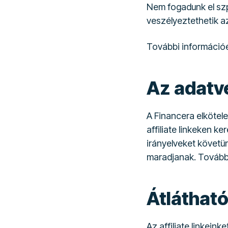
Nem fogadunk el sz
veszélyeztethetik a
További információé
Az adatv
A Financera elkötele
affiliate linkeken k
irányelveket követ
maradjanak. További 
Átlátható
Az affiliate linkeink