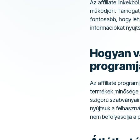
Az affiliate linkek
működjön. Támogatjá
fontosabb, hogy leh
információkat nyújt
Hogyan vá
programj
Az affiliate progra
termékek minősége é
szigorú szabványain
nyújtsuk a felhaszn
nem befolyásolja a p