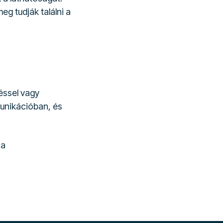
g tudják találni a
éssel vagy
munikációban, és
 a