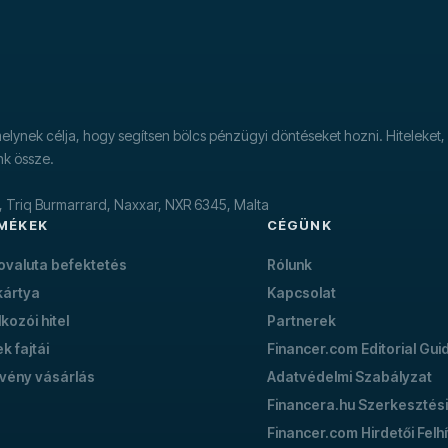
lynek célja, hogy segítsen bölcs pénzügyi döntéseket hozni. Hiteleket, 
nk össze.
k, Triq Burmarrard, Naxxar, NXR 6345, Malta
MÉKEK
CÉGÜNK
tovaluta befektetés
Rólunk
kártya
Kapcsolat
lkozói hitel
Partnerek
ek fajtái
Financer.com Editorial Gui
vény vásárlás
Adatvédelmi Szabályzat
Financera.hu Szerkesztési
Financer.com Hirdetői Felh