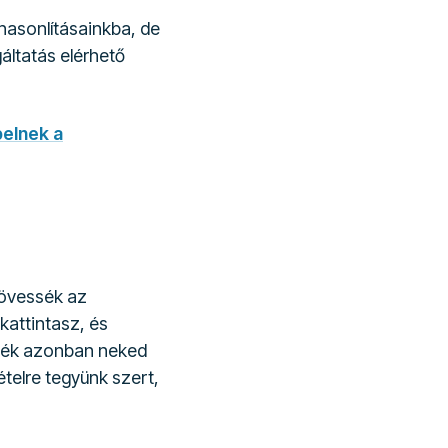
hasonlításainkba, de
áltatás elérhető
pelnek a
kövessék az
 kattintasz, és
talék azonban neked
telre tegyünk szert,