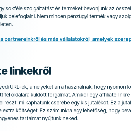
gy sokféle szolgáltatást és terméket bevonjunk az össze
juk belefoglalni. Nem minden pénzügyi termék vagy szolg
leten.
ista partnereinkről és más vállalatokról, amelyek szere
te linkekről
 egyedi URL-ek, amelyeket arra használnak, hogy nyomon 
tt fél oldalára küldött forgalmat. Amikor egy affiliate linkre
l részt, mi kaphatunk cserébe egy kis jutalékot. Ez a ju
e extra költséget. Ez számunkra egy lehetőség, hogy bevé
ngyenes tartalmat nyújtunk neked.