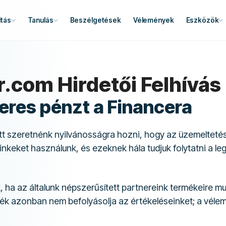
tás
Tanulás
Beszélgetések
Vélemények
Eszközök
.com Hirdetői Felhívás
eres pénzt a Financera
tt szeretnénk nyilvánosságra hozni, hogy az üzemelteté
inkeket használunk, és ezeknek hála tudjuk folytatni a le
 ha az általunk népszerűsített partnereink termékeire mu
ulék azonban nem befolyásolja az értékeléseinket; a véle