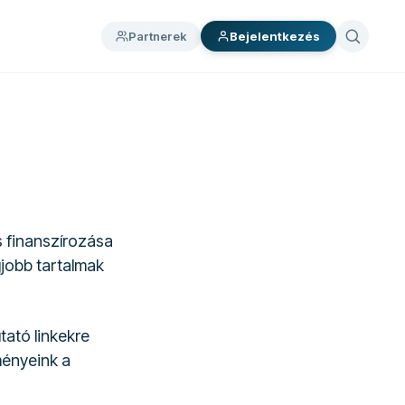
Partnerek
Bejelentkezés
s finanszírozása
gjobb tartalmak
tató linkekre
ményeink a