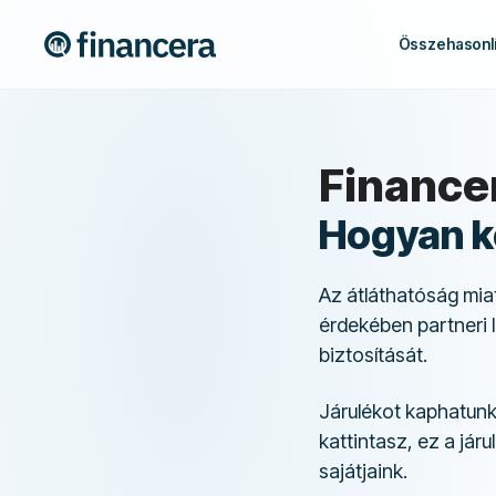
Összehasonlí
Financer
Hogyan k
Az átláthatóság mia
érdekében partneri l
biztosítását.
Járulékot kaphatunk,
kattintasz, ez a jár
sajátjaink.