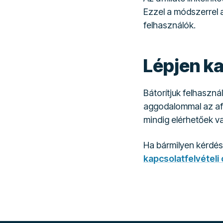
Ezzel a módszerrel a
felhasználók.
Lépjen k
Bátorítjuk felhaszná
aggodalommal az aff
mindig elérhetőek v
Ha bármilyen kérdés
kapcsolatfelvételi