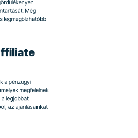
 gördülékenyen
antartását. Még
 és legmegbízhatóbb
filiate
nk a pénzügyi
amelyek megfelelnek
 a legjobbat
ól, az ajánlásainkat