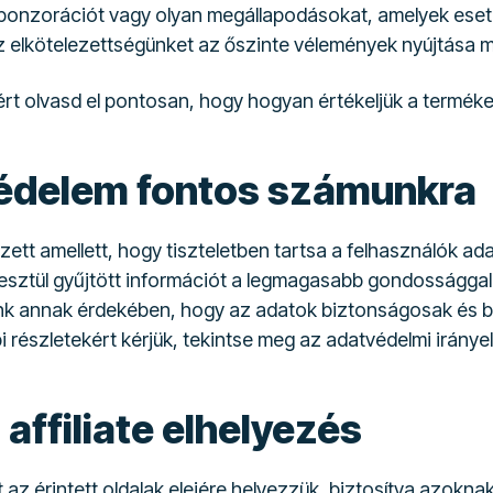
ponzorációt vagy olyan megállapodásokat, amelyek eset
z elkötelezettségünket az őszinte vélemények nyújtása me
rt olvasd el pontosan, hogy hogyan értékeljük a terméke
édelem fontos számunkra
zett amellett, hogy tiszteletben tartsa a felhasználók ada
eresztül gyűjtött információt a legmagasabb gondossággal
ünk annak érdekében, hogy az adatok biztonságosak és 
részletekért kérjük, tekintse meg az adatvédelmi irányel
 affiliate elhelyezés
et az érintett oldalak elejére helyezzük, biztosítva azokna