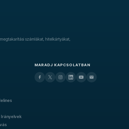
megtakarítási számlákat, hitelkártyákat,
MARADJ KAPCSOLATBAN
delines
 Irányelvek
ívás