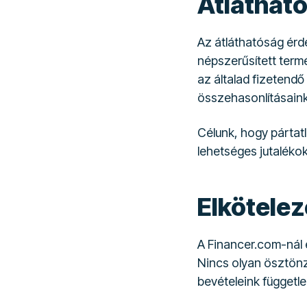
Átlátható
Az átláthatóság érd
népszerűsített term
az általad fizetendő
összehasonlításaink
Célunk, hogy pártat
lehetséges jutalékok
Elkötelez
A Financer.com-nál 
Nincs olyan ösztönz
bevételeink függetle