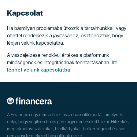
Kapcsolat
Ha bármilyen problémába ütközik a tartalmunkkal, vagy
ötlettel rendelkezik a javításához, ösztönözzük, hogy
lépjen velünk kapcsolatba.
A visszajelzése rendkívül értékes a platformunk
minőségének és integritásának fenntartásában.
Itt
léphet velünk kapcsolatba.
A Financera egy nemzetközi összehasonlító portál, amelynek
célja, hogy segítsen bölcs pénzügyi döntéseket hozni. Hiteleket,
megtakarítási számlákat, hitelkártyákat, brókercégeket és más
pénzügyi termékeket hasonlítunk össze.