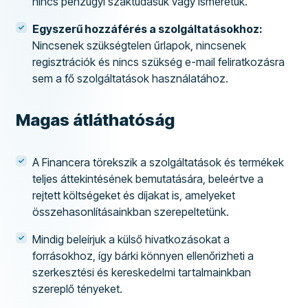
nincs pénzügyi szaktudásuk vagy ismeretük.
Egyszerű hozzáférés a szolgáltatásokhoz:
Nincsenek szükségtelen űrlapok, nincsenek
regisztrációk és nincs szükség e-mail feliratkozásra
sem a fő szolgáltatások használatához.
Magas átláthatóság
A Financera törekszik a szolgáltatások és termékek
teljes áttekintésének bemutatására, beleértve a
rejtett költségeket és díjakat is, amelyeket
összehasonlításainkban szerepeltetünk.
Mindig beleírjuk a külső hivatkozásokat a
forrásokhoz, így bárki könnyen ellenőrizheti a
szerkesztési és kereskedelmi tartalmainkban
szereplő tényeket.