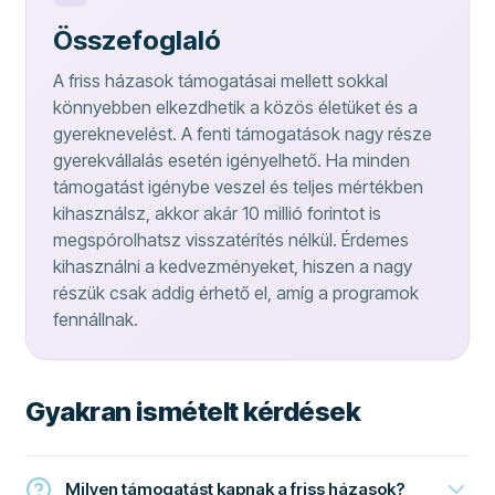
Összefoglaló
A friss házasok támogatásai mellett sokkal
könnyebben elkezdhetik a közös életüket és a
gyereknevelést. A fenti támogatások nagy része
gyerekvállalás esetén igényelhető. Ha minden
támogatást igénybe veszel és teljes mértékben
kihasználsz, akkor akár 10 millió forintot is
megspórolhatsz visszatérítés nélkül. Érdemes
kihasználni a kedvezményeket, hiszen a nagy
részük csak addig érhető el, amíg a programok
fennállnak.
Gyakran ismételt kérdések
Milyen támogatást kapnak a friss házasok?