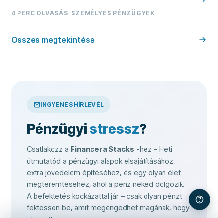
4
PERC OLVASÁS
SZEMÉLYES PÉNZÜGYEK
Összes megtekintése
INGYENES HÍRLEVÉL
Pénzügyi
stressz
?
Csatlakozz a
Financera Stacks
-hez - Heti
útmutatód a pénzügyi alapok elsajátításához,
extra jövedelem építéséhez, és egy olyan élet
megteremtéséhez, ahol a pénz neked dolgozik.
A befektetés kockázattal jár – csak olyan pénzt
fektessen be, amit megengedhet magának, hogy