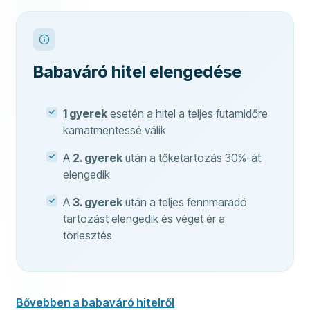
Babaváró hitel elengedése
1 gyerek
esetén a hitel a teljes futamidőre
kamatmentessé válik
A
2. gyerek
után a tőketartozás 30%-át
elengedik
A
3. gyerek
után a teljes fennmaradó
tartozást elengedik és véget ér a
törlesztés
Bővebben a babaváró hitelről