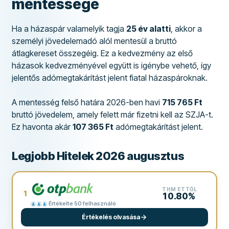
mentessége
Ha a házaspár valamelyik tagja
25 év alatti
, akkor a
személyi jövedelemadó alól mentesül a bruttó
átlagkereset összegéig. Ez a kedvezmény az első
házasok kedvezményével együtt is igénybe vehető, így
jelentős adómegtakárítást jelent fiatal házaspároknak.
A mentesség felső határa 2026-ben havi
715 765 Ft
bruttó jövedelem, amely felett már fizetni kell az SZJA-t.
Ez havonta akár
107 365 Ft
adómegtakárítást jelent.
Legjobb Hitelek 2026 augusztus
THM ETTŐL
1
10.80%
Értékelte 50 felhasználó
Értékelés olvasása