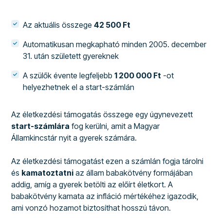
Az aktuális összege
42 500 Ft
Automatikusan megkapható minden 2005. december
31. után született gyereknek
A szülők évente legfeljebb
1 200 000 Ft
-ot
helyezhetnek el a start-számlán
Az életkezdési támogatás összege egy úgynevezett
start-számlára
fog kerülni, amit a Magyar
Államkincstár nyit a gyerek számára.
Az életkezdési támogatást ezen a számlán fogja tárolni
és
kamatoztatni
az állam babakötvény formájában
addig, amíg a gyerek betölti az előírt életkort. A
babakötvény kamata az infláció mértékéhez igazodik,
ami vonzó hozamot biztosíthat hosszú távon.