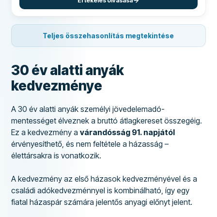
Értékelés olvasása
Teljes összehasonlítás megtekintése
30 év alatti anyák
kedvezménye
A 30 év alatti anyák személyi jövedelemadó-
mentességet élveznek a bruttó átlagkereset összegéig.
Ez a kedvezmény a
várandósság 91. napjától
érvényesíthető, és nem feltétele a házasság –
élettársakra is vonatkozik.
A kedvezmény az első házasok kedvezményével és a
családi adókedvezménnyel is kombinálható, így egy
fiatal házaspár számára jelentős anyagi előnyt jelent.