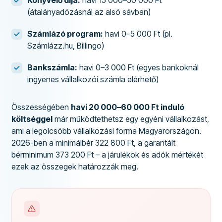
Könyvelő díja:
havi 15 000–50 000 Ft
(átalányadózásnál az alsó sávban)
Számlázó program:
havi 0–5 000 Ft (pl.
Számlázz.hu, Billingo)
Bankszámla:
havi 0–3 000 Ft (egyes bankoknál
ingyenes vállalkozói számla elérhető)
Összességében
havi 20 000–60 000 Ft induló
költséggel
már működtethetsz egy egyéni vállalkozást,
ami a legolcsóbb vállalkozási forma Magyarországon.
2026-ben a minimálbér 322 800 Ft, a garantált
bérminimum 373 200 Ft – a járulékok és adók mértékét
ezek az összegek határozzák meg.