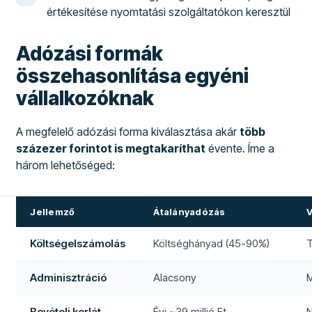
értékesítése nyomtatási szolgáltatókon keresztül
Adózási formák
összehasonlítása egyéni
vállalkozóknak
A megfelelő adózási forma kiválasztása akár
több
százezer forintot is megtakaríthat
évente. Íme a
három lehetőséged:
Jellemző
Átalányadózás
Költségelszámolás
Költséghányad (45-90%)
T
Adminisztráció
Alacsony
Bevételi korlát
Évi ~39 millió Ft
N