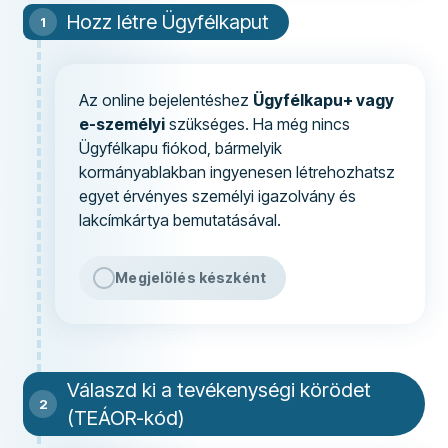
Hozz létre Ügyfélkaput
Az online bejelentéshez
Ügyfélkapu+ vagy
e-személyi
szükséges. Ha még nincs
Ügyfélkapu fiókod, bármelyik
kormányablakban ingyenesen létrehozhatsz
egyet érvényes személyi igazolvány és
lakcímkártya bemutatásával.
Megjelölés készként
Válaszd ki a tevékenységi körödet
(TEÁOR-kód)