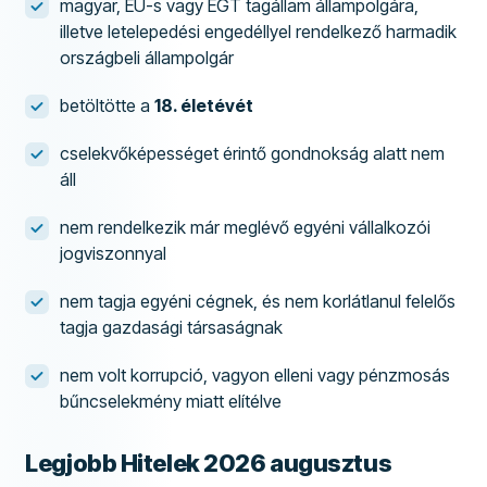
magyar, EU-s vagy EGT tagállam állampolgára,
illetve letelepedési engedéllyel rendelkező harmadik
országbeli állampolgár
betöltötte a
18. életévét
cselekvőképességet érintő gondnokság alatt nem
áll
nem rendelkezik már meglévő egyéni vállalkozói
jogviszonnyal
nem tagja egyéni cégnek, és nem korlátlanul felelős
tagja gazdasági társaságnak
nem volt korrupció, vagyon elleni vagy pénzmosás
bűncselekmény miatt elítélve
Legjobb Hitelek 2026 augusztus