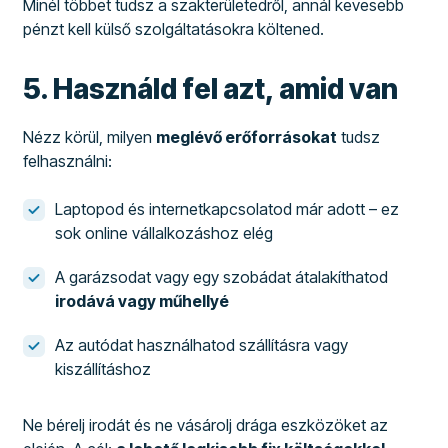
Minél többet tudsz a szakterületedről, annál kevesebb
pénzt kell külső szolgáltatásokra költened.
5. Használd fel azt, amid van
Nézz körül, milyen
meglévő erőforrásokat
tudsz
felhasználni:
Laptopod és internetkapcsolatod már adott – ez
sok online vállalkozáshoz elég
A garázsodat vagy egy szobádat átalakíthatod
irodává vagy műhellyé
Az autódat használhatod szállításra vagy
kiszállításhoz
Ne bérelj irodát és ne vásárolj drága eszközöket az