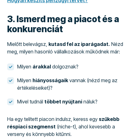
Hogyan készíts pénzügyi tervet?
3. Ismerd meg a piacot és a
konkurenciát
Mielőtt belevágsz,
kutasd fel az iparágadat.
Nézd
meg, milyen hasonló vállalkozások működnek már:
Milyen
árakkal
dolgoznak?
Milyen
hiányosságaik
vannak (nézd meg az
értékeléseiket)?
Mivel tudnál
többet nyújtani
náluk?
Ha egy telített piacon indulsz, keress egy
szűkebb
réspiaci szegmenst
(niche-t), ahol kevesebb a
verseny és könnyebb kitűnni.