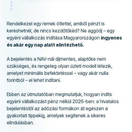
Rendelkezel egy remek ötlettel, amiből pénzt is
kereshetnél, de nincs kezdőtőkéd? Ne aggódj – egy
egyéni vállalkozás indítása Magyarországon
ingyenes
és akár egy nap alatt elintézhető.
A bejelentés a NAV-nál díjmentes, alaptőke nem
szükséges, és rengeteg olyan üzleti modell létezik,
amelyet minimális befektetéssel – vagy akár nulla
forintból – el lehet indítani.
Ebben az útmutatóban megmutatjuk, hogyan indíts
egyéni vállalkozást pénz nélkül 2026-ben: a hivatalos
bejelentéstől az adózási formákon át egészen a
gyakorlati tippekig, amelyek segítenek a sikeres
elindulásban.