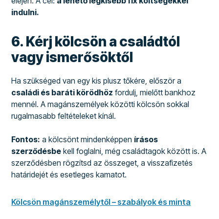
elején. A cél:
a lehető legkisebb fix költségekkel
indulni.
6. Kérj kölcsön a családtól
vagy ismerősöktől
Ha szükséged van egy kis plusz tőkére, először a
családi és baráti körödhöz
fordulj, mielőtt bankhoz
mennél. A magánszemélyek közötti kölcsön sokkal
rugalmasabb feltételeket kínál.
Fontos:
a kölcsönt mindenképpen
írásos
szerződésbe
kell foglalni, még családtagok között is. A
szerződésben rögzítsd az összeget, a visszafizetés
határidejét és esetleges kamatot.
Kölcsön magánszemélytől – szabályok és minta