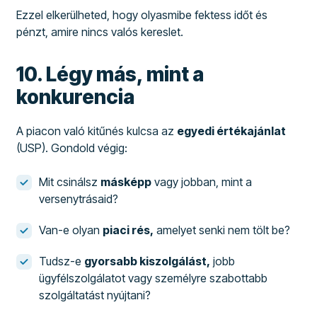
Ezzel elkerülheted, hogy olyasmibe fektess időt és
pénzt, amire nincs valós kereslet.
10. Légy más, mint a
konkurencia
A piacon való kitűnés kulcsa az
egyedi értékajánlat
(USP). Gondold végig:
Mit csinálsz
másképp
vagy jobban, mint a
versenytrásaid?
Van-e olyan
piaci rés,
amelyet senki nem tölt be?
Tudsz-e
gyorsabb kiszolgálást,
jobb
ügyfélszolgálatot vagy személyre szabottabb
szolgáltatást nyújtani?