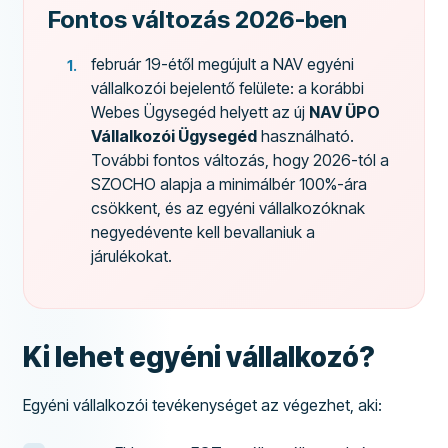
Fontos változás 2026-ben
február 19-étől megújult a NAV egyéni
vállalkozói bejelentő felülete: a korábbi
Webes Ügysegéd helyett az új
NAV ÜPO
Vállalkozói Ügysegéd
használható.
További fontos változás, hogy 2026-tól a
SZOCHO alapja a minimálbér 100%-ára
csökkent, és az egyéni vállalkozóknak
negyedévente kell bevallaniuk a
járulékokat.
Ki lehet egyéni vállalkozó?
Egyéni vállalkozói tevékenységet az végezhet, aki: