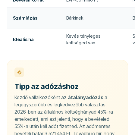
Számlázás
Bárkinek
B
Kevés tényleges
S
Ideális ha
költséged van
Tipp az adózáshoz
Kezdő vállalkozóként az
átalányadózás
a
legegyszerűbb és legkedvezőbb választás.
2026-ben az általános költséghányad 45%-ra
emelkedett, ami azt jelenti, hogy a bevételed
55%-a után kell adót fizetned. Az adómentes
bevételi határ 3 521 454 Ft. További jó hír, hogy