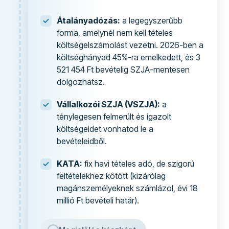
Átalányadózás:
a legegyszerűbb
forma, amelynél nem kell tételes
költségelszámolást vezetni. 2026-ben a
költséghányad 45%-ra emelkedett, és 3
521 454 Ft bevételig SZJA-mentesen
dolgozhatsz.
Vállalkozói SZJA (VSZJA):
a
ténylegesen felmerült és igazolt
költségeidet vonhatod le a
bevételeidből.
KATA:
fix havi tételes adó, de szigorú
feltételekhez kötött (kizárólag
magánszemélyeknek számlázol, évi 18
millió Ft bevételi határ).