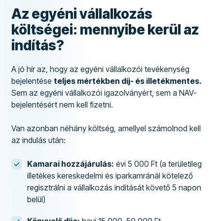
Az egyéni vállalkozás
költségei: mennyibe kerül az
indítás?
A jó hír az, hogy az egyéni vállalkozói tevékenység
bejelentése
teljes mértékben díj- és illetékmentes.
Sem az egyéni vállalkozói igazolványért, sem a NAV-
bejelentésért nem kell fizetni.
Van azonban néhány költség, amellyel számolnod kell
az indulás után:
Kamarai hozzájárulás:
évi 5 000 Ft (a területileg
illetékes kereskedelmi és iparkamránál kötelező
regisztrálni a vállalkozás indítását követő 5 napon
belül)