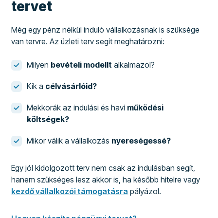
tervet
Még egy pénz nélkül induló vállalkozásnak is szüksége
van tervre. Az üzleti terv segít meghatározni:
Milyen
bevételi modellt
alkalmazol?
Kik a
célvásárlóid?
Mekkorák az indulási és havi
működési
költségek?
Mikor válik a vállalkozás
nyereségessé?
Egy jól kidolgozott terv nem csak az indulásban segít,
hanem szükséges lesz akkor is, ha később hitelre vagy
kezdő vállalkozói támogatásra
pályázol.