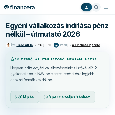
Egyéni vállalkozás indítása pénz
nélkül – útmutató 2026
Írta
Gere Attila
-
2026. júl. 13.
Betartjuk
A Financer ígérete
AMIT EBBŐL AZ ÚTMUTATÓBÓL MEGTANULHATSZ
Hogyan indíts egyéni vállalkozást minimális tőkével? 12
gyakorlati tipp, a NAV-bejelentés lépései és a legjobb
adózási formák kezdőknek.
6 lépés
8 perc a teljesítéshez