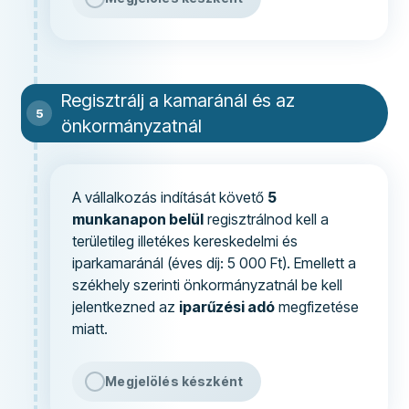
Regisztrálj a kamaránál és az
önkormányzatnál
A vállalkozás indítását követő
5
munkanapon belül
regisztrálnod kell a
területileg illetékes kereskedelmi és
iparkamaránál (éves díj: 5 000 Ft). Emellett a
székhely szerinti önkormányzatnál be kell
jelentkezned az
iparűzési adó
megfizetése
miatt.
Megjelölés készként