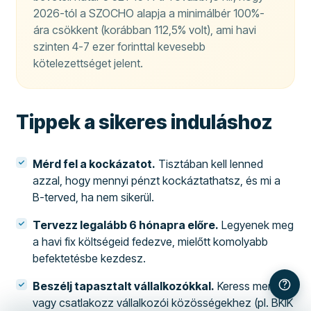
2026-tól a SZOCHO alapja a minimálbér 100%-
ára csökkent (korábban 112,5% volt), ami havi
szinten 4-7 ezer forinttal kevesebb
kötelezettséget jelent.
Tippek a sikeres induláshoz
Mérd fel a kockázatot.
Tisztában kell lenned
azzal, hogy mennyi pénzt kockáztathatsz, és mi a
B-terved, ha nem sikerül.
Tervezz legalább 6 hónapra előre.
Legyenek meg
a havi fix költségeid fedezve, mielőtt komolyabb
befektetésbe kezdesz.
Beszélj tapasztalt vállalkozókkal.
Keress mentort
vagy csatlakozz vállalkozói közösségekhez (pl. BKIK