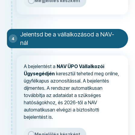
Megjelölés készként
Jelentsd be a vállalkozásod a NAV-
nál
A bejelentést a
NAV ÜPO Vállalkozói
Ügysegédjén
keresztül teheted meg online,
ügyfélkapus azonosítással. A bejelentés
díjmentes. A rendszer automatikusan
továbbítja az adataidat a szükséges
hatóságokhoz, és 2026-től a NAV
automatikusan elvégzi a biztosítotti
bejelentést is.
Megjelölés készként