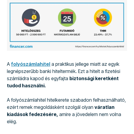
A
folyószámlahitel
a praktikus jellege miatt az egyik
legnépszerűbb banki hiteltermék. Ezt a hitelt a fizetési
számládra kapod és egyfajta
biztonsági keretként
tudod használni.
A folyószámlahitel hitelkerete szabadon felhasználható,
ezért remek megoldásként szolgál olyan
váratlan
kiadások fedezésére,
amire a jövedelem nem volna
elég.