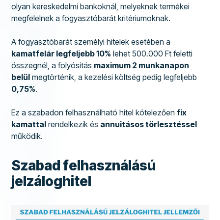
olyan kereskedelmi bankoknál, melyeknek termékei
megfelelnek a fogyasztóbarát kritériumoknak.
A fogyasztóbarát személyi hitelek esetében a
kamatfelár legfeljebb 10%
lehet 500.000 Ft feletti
összegnél, a folyósítás
maximum 2 munkanapon
belül
megtörténik, a kezelési költség pedig legfeljebb
0,75%
.
Ez a szabadon felhasználható hitel kötelezően
fix
kamattal
rendelkezik és
annuitásos törlesztéssel
működik.
Szabad felhasználású
jelzáloghitel