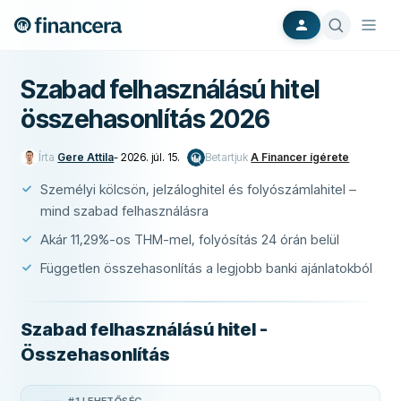
Szabad felhasználású hitel
összehasonlítás 2026
Írta
Gere Attila
-
2026. júl. 15.
Betartjuk
A Financer ígérete
Személyi kölcsön, jelzáloghitel és folyószámlahitel –
mind szabad felhasználásra
Akár 11,29%-os THM-mel, folyósítás 24 órán belül
Független összehasonlítás a legjobb banki ajánlatokból
Szabad felhasználású hitel -
Összehasonlítás