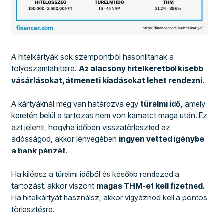
A hitelkártyák sok szempontból hasonlítanak a
folyószámlahitelre.
Az alacsony hitelkeretből kisebb
vásárlásokat, átmeneti kiadásokat lehet rendezni.
A kártyáknál meg van határozva egy
türelmi idő,
amely
keretén belül a tartozás nem von kamatot maga után. Ez
azt jelenti, hogyha időben visszatörleszted az
adósságod, akkor lényegében
ingyen vetted igénybe
a bank pénzét.
Ha kilépsz a türelmi időből és később rendezed a
tartozást, akkor viszont
magas THM-et kell fizetned.
Ha hitelkártyát használsz, akkor vigyáznod kell a pontos
törlesztésre.