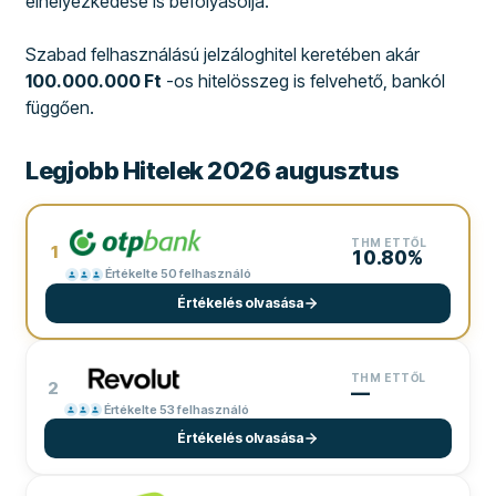
elhelyezkedése is befolyásolja.
Szabad felhasználású jelzáloghitel keretében akár
100.000.000 Ft
-os hitelösszeg is felvehető, bankól
függően.
Legjobb Hitelek 2026 augusztus
THM ETTŐL
1
10.80%
Értékelte 50 felhasználó
Értékelés olvasása
THM ETTŐL
2
—
Értékelte 53 felhasználó
Értékelés olvasása