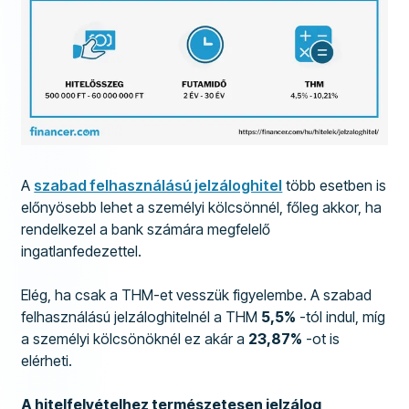
A
szabad felhasználású jelzáloghitel
több esetben is
előnyösebb lehet a személyi kölcsönnél, főleg akkor, ha
rendelkezel a bank számára megfelelő
ingatlanfedezettel.
Elég, ha csak a THM-et vesszük figyelembe. A szabad
felhasználású jelzáloghitelnél a THM
5,5%
-tól indul, míg
a személyi kölcsönöknél ez akár a
23,87%
-ot is
elérheti.
A hitelfelvételhez természetesen jelzálog