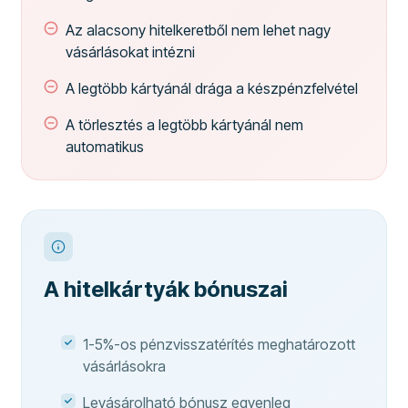
Az alacsony hitelkeretből nem lehet nagy
vásárlásokat intézni
A legtöbb kártyánál drága a készpénzfelvétel
A törlesztés a legtöbb kártyánál nem
automatikus
A hitelkártyák bónuszai
1-5%-os pénzvisszatérítés meghatározott
vásárlásokra
Levásárolható bónusz egyenleg