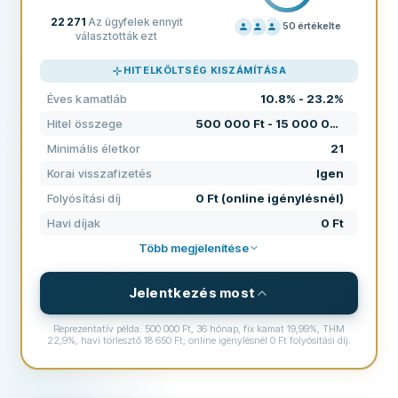
22 271
Az ügyfelek ennyit
50
értékelte
választották ezt
ÁRAZÁS
70
HITELKÖLTSÉG KISZÁMÍTÁSA
TÁMOGATÁS
70
Éves kamatláb
10.8% - 23.2%
FELTÉTELEK
80
Hitel összege
500 000 Ft - 15 000 000 Ft
TAPASZTALAT
39
Minimális életkor
21
Korai visszafizetés
Igen
Folyósítási díj
0 Ft (online igénylésnél)
Havi díjak
0 Ft
Több megjelenítése
Jelentkezés most
Reprezentatív példa: 500 000 Ft, 36 hónap, fix kamat 19,99%, THM
22,9%, havi törlesztő 18 650 Ft; online igénylésnél 0 Ft folyósítási díj.
FELTÉTELEK ÉS DÍJAK
Hitel összege
500 000 Ft - 15 000 000 Ft