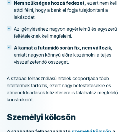
Nem szükséges hozzá fedezet,
ezért nem kell
attól félni, hogy a bank el fogja tulajdonítani a
lakásodat.
Az igényléséhez nagyon egyértelmű és egyszerű
feltételeknek kell megfelelni.
A kamat a futamidő során fix, nem változik
,
emiatt nagyon könnyű előre kiszámolni a teljes
visszafizetendő összeget.
A szabad felhasználású hitelek csoportjába több
hiteltermék tartozik, ezért nagy befektetésekre és
átmeneti kiadások kifizetésére is találhatsz megfelelő
konstrukciót.
Személyi kölcsön
A szabadon felhasználható
személyi kölcsön
a