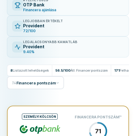
#1 LEHETŐSÉG
OTP Bank
Financera ajánlása
LEGJOBBAN ÉRTÉKELT
Provident
72/100
LEGALACSONYABB KAMATLÁB
Provident
9.40%
8
Listázott lehetőségek
56.5/100
Átl. Financer pontszám
171
Felhaszn
Financera pontszám
SZEMÉLYI KÖLCSÖN
FINANCERA PONTSZÁM
™
71