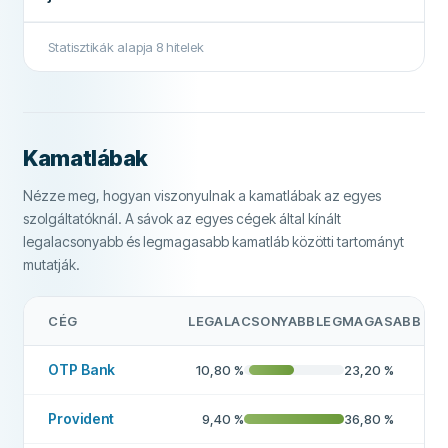
Minimális életkor
23
Hitelközvetítő
Nem
Statisztikák alapja
8
hitelek
Minimális jövedelem
214 000 Ft
Kamatmentes kölcsön
Nem
Nemzeti bank szükséges
Nem
TOVÁBBI MEZŐK
Magas elfogadási arány
Nem
Nemzeti telefonszám szükséges
Nem
Kamatlábak
Ajánlott cég
Igen
Állampolgárság szükséges
Nem
Nézze meg, hogyan viszonyulnak a kamatlábak az egyes
szolgáltatóknál. A sávok az egyes cégek által kínált
Elektronikus azonosítás
Nem
legalacsonyabb és legmagasabb kamatláb közötti tartományt
Többet erről a cégről
FUNKCIÓK
mutatják.
Kezességvállaló lehetséges
Nem
CÉG
LEGALACSONYABB
LEGMAGASABB
Elállási időszak
Nem
OTP Bank
10,80
%
23,20
%
Rossz hiteltörténet elfogadott
Nem
Hétvégi kifizetés
Nem
Provident
9,40
%
36,80
%