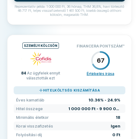
Elállási időszak
Nem
Reprezentatív példa: 1 000 000 Ft, 36 hónap, THM 36,8%, havi törlesztő
48 717 Ft, teljes visszafizetendő 1 461 500 Ft; kisebb összegű otthoni
kölcsön, magasabb THM.
Rossz hiteltörténet elfogadott
Nem
FELTÉTELEK ÉS DÍJAK
Hétvégi kifizetés
Nem
Hitel összege
40 000 Ft - 2 000 000 Ft
Éves kamatláb
9.4% - 36.8%
Hitel hosszabbítások
Nem
SZEMÉLYI KÖLCSÖN
FINANCERA PONTSZÁM
™
Folyósítási díj
0 Ft
Korai visszafizetés
Igen
67
Havi díjak
0 Ft
Fizetés 24 órán belül
Nem
84
Az ügyfelek ennyit
KÖVETELMÉNYEK
Értékelés írása
választották ezt
Hitelközvetítő
Nem
ÁRAZÁS
80
Minimális életkor
18
TÁMOGATÁS
70
HITELKÖLTSÉG KISZÁMÍTÁSA
Kamatmentes kölcsön
Nem
Minimális jövedelem
0 Ft
FELTÉTELEK
80
Éves kamatláb
10.36% - 24.9%
TOVÁBBI MEZŐK
Nemzeti bank szükséges
Nem
Hitel összege
1 000 000 Ft - 9 900 000 Ft
Magas elfogadási arány
Nem
Minimális életkor
18
Nemzeti telefonszám szükséges
Nem
Ajánlott cég
Igen
Korai visszafizetés
Igen
Állampolgárság szükséges
Nem
Folyósítási díj
0 Ft