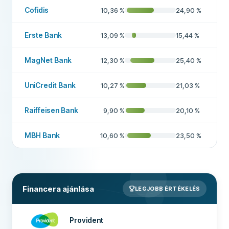
Hitel hosszabbítások
Nem
Cofidis
10,36
%
24,90
%
Korai visszafizetés
Igen
Erste Bank
13,09
%
15,44
%
Fizetés 24 órán belül
Nem
MagNet Bank
12,30
%
25,40
%
Hitelközvetítő
Nem
Kamatmentes kölcsön
Nem
UniCredit Bank
10,27
%
21,03
%
TOVÁBBI MEZŐK
Raiffeisen Bank
9,90
%
20,10
%
Magas elfogadási arány
Nem
MBH Bank
10,60
%
23,50
%
Ajánlott cég
Nem
Többet erről a cégről
Financera ajánlása
LEGJOBB ÉRTÉKELÉS
Provident