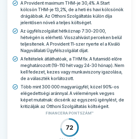
A Provident maximum THM-je 30,4%. A Start
kölcsön THM-je 13,2%, de a heti és havi kölcsönök
drágábbak. Az Otthoni Szolgáltatás külön díja
jelentősen növeli a teljes költséget.
Az ügyfélszolgálat hétköznap 7:30-20:00,
hétvégén is elérhető. Visszahívást perceken belül
teljesítenek. A Provident 11-szer nyerte el a Kiváló
Nagyvállalati Ügyfélszolgálat díjat.
A feltételek átláthatóak, a THM fix. A futamidő előre
meghatározott (19-110 hét vagy 24-30 hónap). Nem
kell fedezet, kezes vagy munkaviszony igazolása,
de a választék korlátozott.
Több mint 300 000 magyarügyfél, közel 90%-os
elégedettségi aránnyal. A vélemények vegyes
képet mutatnak: dicsérik az egyszerű igénylést, de
kritizálják az Otthoni Szolgáltatás költségeit.
FINANCERA PONTSZÁM™
72