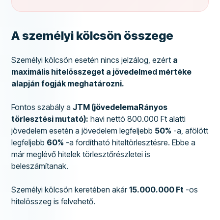
A személyi kölcsön összege
Személyi kölcsön esetén nincs jelzálog, ezért
a
maximális hitelösszeget a jövedelmed mértéke
alapján fogják meghatározni.
Fontos szabály a
JTM (jövedelemaRányos
törlesztési mutató):
havi nettó 800.000 Ft alatti
jövedelem esetén a jövedelem legfeljebb
50%
-a, afölött
legfeljebb
60%
-a fordítható hiteltörlesztésre. Ebbe a
már meglévő hitelek törlesztőrészletei is
beleszámítanak.
Személyi kölcsön keretében akár
15.000.000 Ft
-os
hitelösszeg is felvehető.