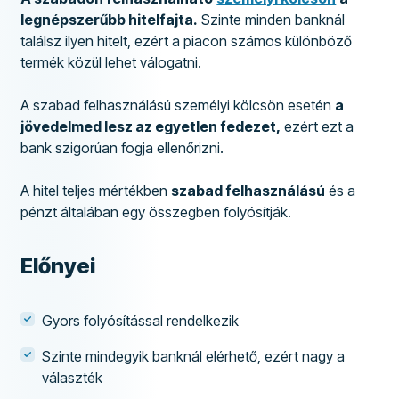
legnépszerűbb hitelfajta.
Szinte minden banknál
találsz ilyen hitelt, ezért a piacon számos különböző
termék közül lehet válogatni.
A szabad felhasználású személyi kölcsön esetén
a
jövedelmed lesz az egyetlen fedezet,
ezért ezt a
bank szigorúan fogja ellenőrizni.
A hitel teljes mértékben
szabad felhasználású
és a
pénzt általában egy összegben folyósítják.
Előnyei
Gyors folyósítással rendelkezik
Szinte mindegyik banknál elérhető, ezért nagy a
választék