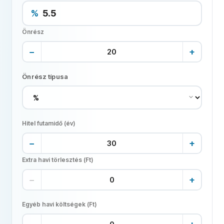
%
Önrész
−
+
Önrész típusa
Hitel futamidő (év)
−
+
Extra havi törlesztés (Ft)
−
+
Egyéb havi költségek (Ft)