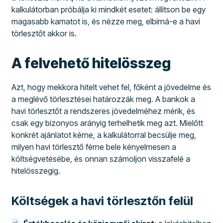
kalkulátorban próbálja ki mindkét esetet: állítson be egy
magasabb kamatot is, és nézze meg, elbírná-e a havi
törlesztőt akkor is.
A felvehető hitelösszeg
Azt, hogy mekkora hitelt vehet fel, főként a jövedelme és
a meglévő törlesztései határozzák meg. A bankok a
havi törlesztőt a rendszeres jövedelméhez mérik, és
csak egy bizonyos arányig terhelhetik meg azt. Mielőtt
konkrét ajánlatot kérne, a kalkulátorral becsülje meg,
milyen havi törlesztő férne bele kényelmesen a
költségvetésébe, és onnan számoljon visszafelé a
hitelösszegig.
Költségek a havi törlesztőn felül