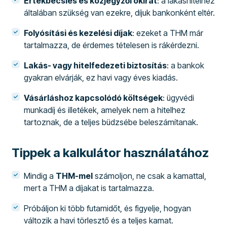
Értékbecslés és közjegyzői okirat
: a lakáshitelhez
általában szükség van ezekre, díjuk bankonként eltér.
Folyósítási és kezelési díjak
: ezeket a THM már
tartalmazza, de érdemes tételesen is rákérdezni.
Lakás- vagy hitelfedezeti biztosítás
: a bankok
gyakran elvárják, ez havi vagy éves kiadás.
Vásárláshoz kapcsolódó költségek
: ügyvédi
munkadíj és illetékek, amelyek nem a hitelhez
tartoznak, de a teljes büdzsébe beleszámítanak.
Tippek a kalkulátor használatához
Mindig a
THM-mel
számoljon, ne csak a kamattal,
mert a THM a díjakat is tartalmazza.
Próbáljon ki több futamidőt, és figyelje, hogyan
változik a havi törlesztő és a teljes kamat.