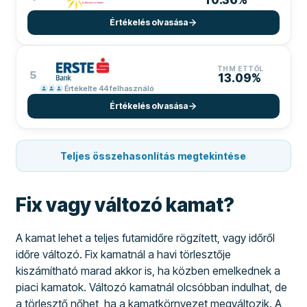
10.36%
Értékelés olvasása
THM ETTŐL
5
13.09%
Értékelte 44 felhasználó
Értékelés olvasása
Teljes összehasonlítás megtekintése
Fix vagy változó kamat?
A kamat lehet a teljes futamidőre rögzített, vagy időről
időre változó. Fix kamatnál a havi törlesztője
kiszámítható marad akkor is, ha közben emelkednek a
piaci kamatok. Változó kamatnál olcsóbban indulhat, de
a törlesztő nőhet, ha a kamatkörnyezet megváltozik. A