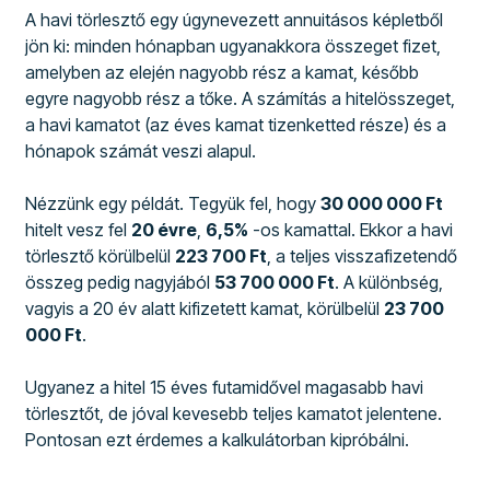
A havi törlesztő egy úgynevezett annuitásos képletből
jön ki: minden hónapban ugyanakkora összeget fizet,
amelyben az elején nagyobb rész a kamat, később
egyre nagyobb rész a tőke. A számítás a hitelösszeget,
a havi kamatot (az éves kamat tizenketted része) és a
hónapok számát veszi alapul.
Nézzünk egy példát. Tegyük fel, hogy
30 000 000 Ft
hitelt vesz fel
20 évre
,
6,5%
-os kamattal. Ekkor a havi
törlesztő körülbelül
223 700 Ft
, a teljes visszafizetendő
összeg pedig nagyjából
53 700 000 Ft
. A különbség,
vagyis a 20 év alatt kifizetett kamat, körülbelül
23 700
000 Ft
.
Ugyanez a hitel 15 éves futamidővel magasabb havi
törlesztőt, de jóval kevesebb teljes kamatot jelentene.
Pontosan ezt érdemes a kalkulátorban kipróbálni.