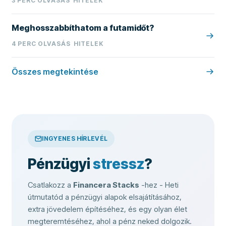
3
PERC OLVASÁS
HITELEK
Meghosszabbíthatom a futamidőt?
4
PERC OLVASÁS
HITELEK
Összes megtekintése
INGYENES HÍRLEVÉL
Pénzügyi
stressz
?
Csatlakozz a
Financera Stacks
-hez - Heti
útmutatód a pénzügyi alapok elsajátításához,
extra jövedelem építéséhez, és egy olyan élet
megteremtéséhez, ahol a pénz neked dolgozik.