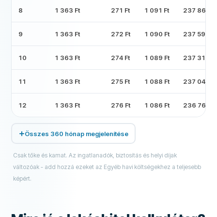
8
1 363 Ft
271 Ft
1 091 Ft
237 864 Ft
9
1 363 Ft
272 Ft
1 090 Ft
237 592 Ft
10
1 363 Ft
274 Ft
1 089 Ft
237 318 Ft
11
1 363 Ft
275 Ft
1 088 Ft
237 043 Ft
12
1 363 Ft
276 Ft
1 086 Ft
236 767 Ft
Összes 360 hónap megjelenítése
Csak tőke és kamat. Az ingatlanadók, biztosítás és helyi díjak
változóak - add hozzá ezeket az Egyéb havi költségekhez a teljesebb
képért.