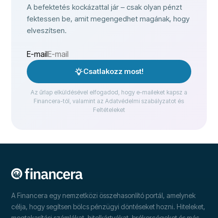
A befektetés kockázattal jár – csak olyan pénzt
fektessen be, amit megengedhet magának, hogy
elveszítsen.
E-mail
Csatlakozz most!
Az űrlap elküldésével elfogadod, hogy e-maileket kapsz a
Financera-tól, valamint az Adatvédelmi szabályzatot és
Feltételeket
A Financera egy nemzetközi összehasonlító portál, amelynek
célja, hogy segítsen bölcs pénzügyi döntéseket hozni. Hiteleket,
megtakarítási számlákat, hitelkártyákat, brókercégeket és más