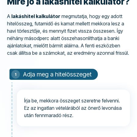
Mire jó a lakáshitel kalkulátor?
A
lakáshitel kalkulátor
megmutatja, hogy egy adott
hitelösszeg, futamidő és kamat mellett mekkora lesz a
havi törlesztője, és mennyit fizet vissza összesen. Így
néhány másodperc alatt összehasonlíthatja a banki
ajánlatokat, mielőtt bármit aláírna. A fenti eszközben
csak állítsa be a számokat, az eredmény azonnal frissül.
Adja meg a hitelösszeget
Írja be, mekkora összeget szeretne felvenni.
Ez az ingatlan vételárából az önerő levonása
után fennmaradó rész.