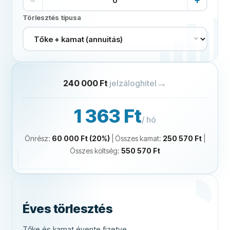
−
+
Törlesztés típusa
→
240 000 Ft
jelzáloghitel
1 363 Ft
/ hó
Önrész
:
60 000 Ft
(
20
%)
|
Összes kamat
:
250 570 Ft
|
Összes költség
:
550 570 Ft
Éves törlesztés
Tőke és kamat évente fizetve