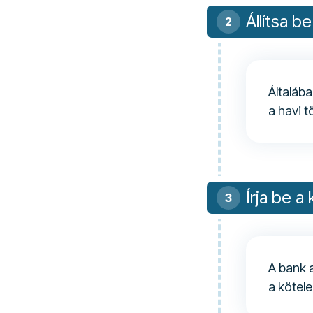
Állítsa b
Általáb
a havi t
Írja be 
A bank 
a kötele