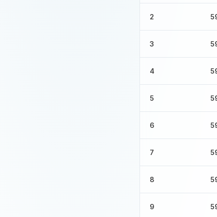
2
5
3
5
4
5
5
5
6
5
7
5
8
5
9
5