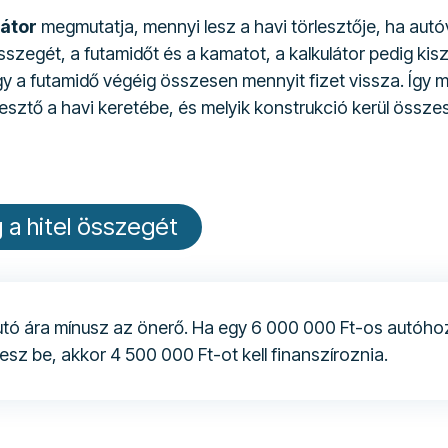
látor
megmutatja, mennyi lesz a havi törlesztője, ha autó
l összegét, a futamidőt és a kamatot, a kalkulátor pedig kis
gy a futamidő végéig összesen mennyit fizet vissza. Így m
örlesztő a havi keretébe, és melyik konstrukció kerül öss
 a hitel összegét
utó ára mínusz az önerő. Ha egy 6 000 000 Ft-os autóho
esz be, akkor 4 500 000 Ft-ot kell finanszíroznia.