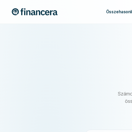
Összehasonlí
Számolj
öss