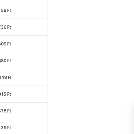
159 Ft
736 Ft
309 Ft
880 Ft
449 Ft
015 Ft
578 Ft
139 Ft