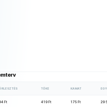
emterv
ÖRLESZTÉS
TŐKE
KAMAT
EGY
94 Ft
419 Ft
175 Ft
29 