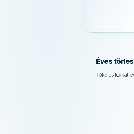
Éves törle
Tőke és kamat é