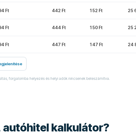
94 Ft
442 Ft
152 Ft
25 
94 Ft
444 Ft
150 Ft
25 
94 Ft
447 Ft
147 Ft
24 
gjelenítése
sítás, forgalomba helyezés és helyi adók nincsenek beleszámítva.
z autóhitel kalkulátor?