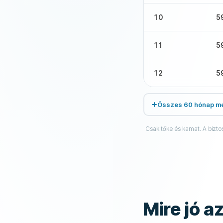
10
5
11
5
12
5
Összes 60 hónap me
Csak tőke és kamat. A bizto
Mire jó a