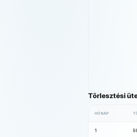
Törlesztési üt
HÓNAP
T
1
5