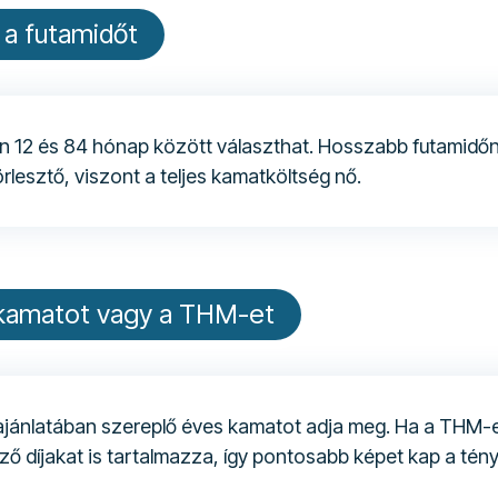
e a futamidőt
an 12 és 84 hónap között választhat. Hosszabb futamidő
örlesztő, viszont a teljes kamatköltség nő.
a kamatot vagy a THM-et
ajánlatában szereplő éves kamatot adja meg. Ha a THM-e
ző díjakat is tartalmazza, így pontosabb képet kap a tény