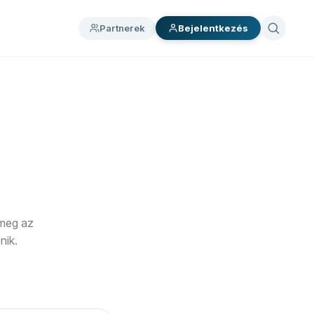
Partnerek
Bejelentkezés
a meg az
nik.