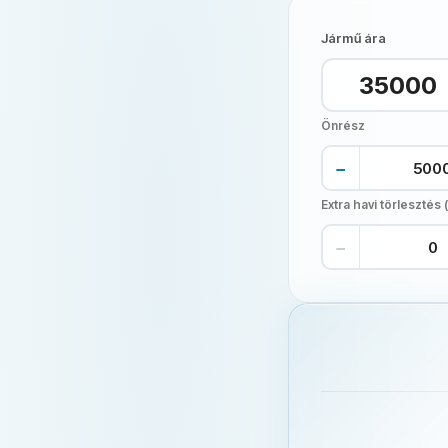
Jármű ára
Önrész
−
Extra havi törlesztés (
−