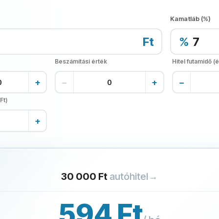
Kamatláb (%)
Ft
%
Beszámítási érték
Hitel futamidő (é
+
−
+
−
Ft)
+
30 000 Ft
autóhitel
→
594 Ft