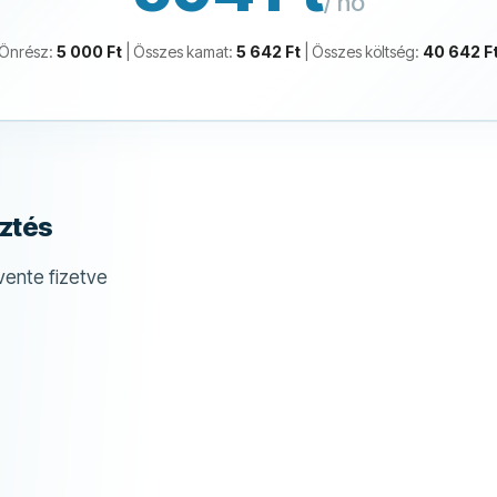
/ hó
Önrész
:
5 000 Ft
|
Összes kamat
:
5 642 Ft
|
Összes költség
:
40 642 F
sztés
vente fizetve