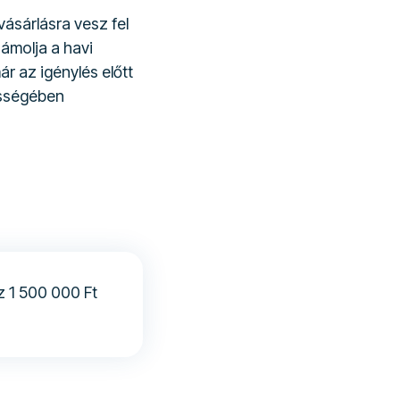
vásárlásra vesz fel
zámolja a havi
ár az igénylés előtt
zességében
z 1 500 000 Ft