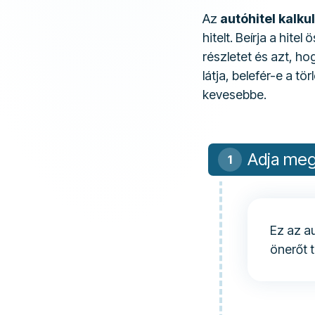
Az
autóhitel kalku
hitelt. Beírja a hite
részletet és azt, ho
látja, belefér-e a t
kevesebbe.
Adja meg
Ez az a
önerőt t