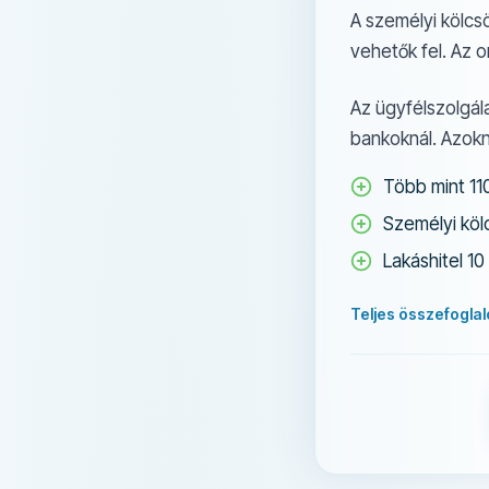
A személyi kölcs
vehetők fel. Az o
Az ügyfélszolgála
bankoknál. Azokn
Több mint 11
Személyi kö
Lakáshitel 1
Teljes összefogla