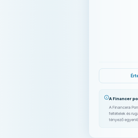
Ért
A Financer p
A Financera Pon
feltételek és r
tényező egyenlő 