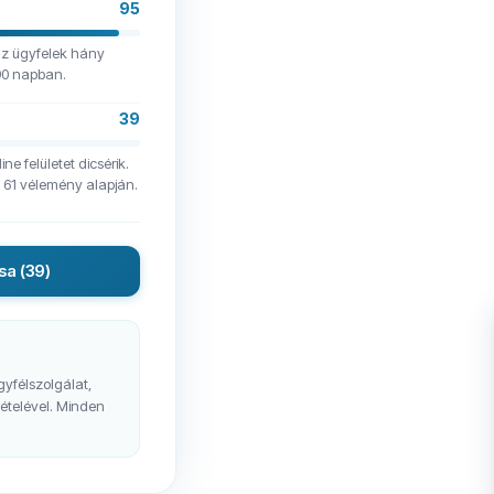
95
az ügyfelek hány
 90 napban.
39
e felületet dicsérik.
t 61 vélemény alapján.
sa
(39)
gyfélszolgálat,
vételével. Minden