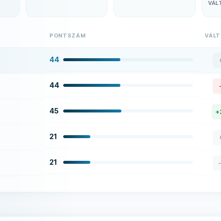
VÁL
PONTSZÁM
VÁL
44
44
45
+
21
21