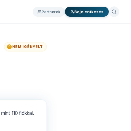
Partnerek
Bejelentkezés
NEM IGÉNYELT
int 110 fiókkal.