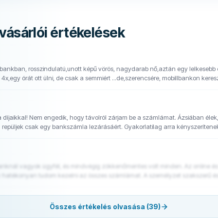
vásárlói értékelések
jutottunk a pénzhez, dughatják az új kártyátju
t a díjaikkal! Nem engedik, hogy távolról zárjam be a számlámat. Ázsiában élek
repüljek csak egy bankszámla lezárásáért. Gyakorlatilag arra kényszerítene
anknál vagyok ügyfél, és mindvégig zökkenőmentes volt minden. Az online és m
 hatékonyan tudom kezelni az összes számlámat. A személyzet szakszerű és
ajlik.
Összes értékelés olvasása (39)