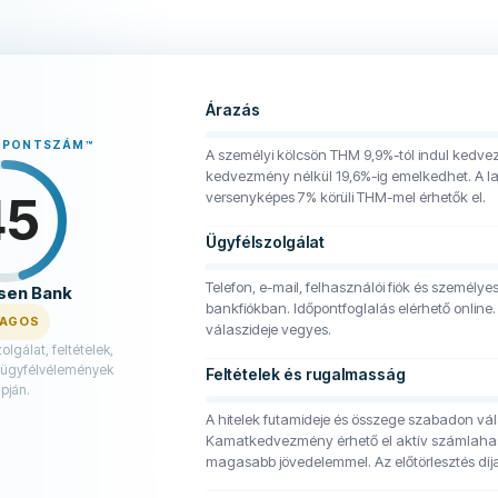
Árazás
A PONTSZÁM
™
A személyi kölcsön THM 9,9%-tól indul kedv
kedvezmény nélkül 19,6%-ig emelkedhet. A la
45
versenyképes 7% körüli THM-mel érhetők el.
Ügyfélszolgálat
Telefon, e-mail, felhasználói fiók és személye
isen Bank
bankfiókban. Időpontfoglalás elérhető online.
LAGOS
válaszideje vegyes.
lgálat, feltételek,
 ügyfélvélemények
Feltételek és rugalmasság
pján.
A hitelek futamideje és összege szabadon vá
Kamatkedvezmény érhető el aktív számlahas
magasabb jövedelemmel. Az előtörlesztés díj