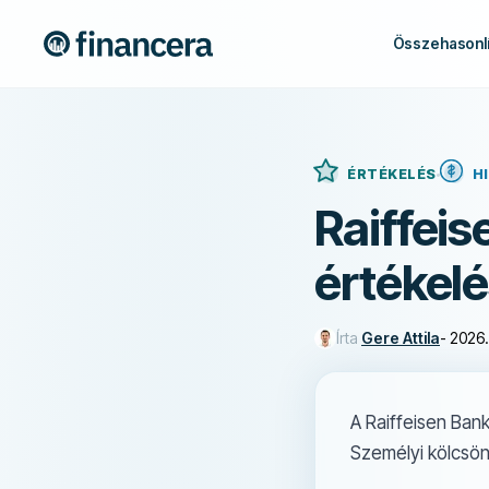
Összehasonlí
ÉRTÉKELÉS
H
Raiffei
értékel
Írta
Gere Attila
-
2026.
A Raiffeisen Ban
Személyi kölcsönö