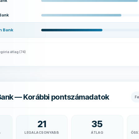
ank
 Bank
en Bank
gória átlag
(
74
)
 Bank — Korábbi pontszámadatok
F
21
35
B
LEGALACSONYABB
ÁTLAG
ÖSS