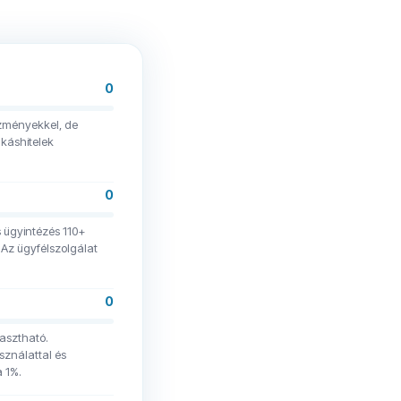
0
ezményekkel, de
káshitelek
0
s ügyintézés 110+
 Az ügyfélszolgálat
0
lasztható.
ználattal és
a 1%.