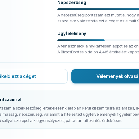
Népszerűség
A népszerűségi pontszám azt mutatja, hogy 
százaléka választotta ezt a céget az elmúlt
Ügyfélélmény
A felhasználók a myRaiffeisen appot és az onlin
A BiztosDontés oldalon 4,4/5 értékelést kapot
ékeld ezt a céget
Vélemények olvasá
ontszámról
tszám a szerkesztőségi értékeléseink alapján kerül kiszámításra az árazás, ü
ugalmasság, népszerűség, valamint a hitelesített ügyfélvélemények figyelembe
súllyal szerepel a kiegyensúlyozott, pártatlan áttekintés érdekében.