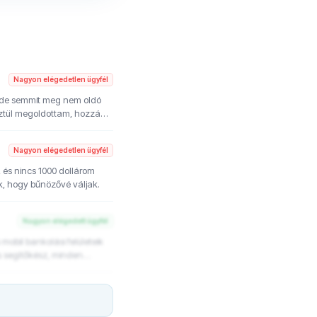
Nagyon elégedetlen ügyfél
kat,amit önkényesen csak úgy kicserélnek oda ahová gondolom.
Nagyon elégedetlen ügyfél
, és nincs 1000 dollárom
k, hogy bűnözővé váljak.
Nagyon elégedett ügyfél
obil bankolási felületeik
 segítőkész, minden