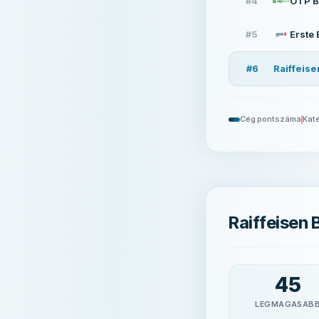
#
4
OTP B
#
5
Erste
#
6
Raiffeis
Cég pontszáma
Kate
Raiffeisen
45
LEGMAGASAB