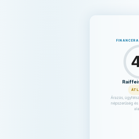
FINANCER
Raiffe
ÁT
Árazás, ügyfélszo
népszerűség és
ala