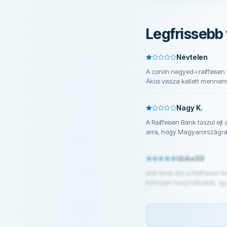
Legfrissebb 
Névtelen
A corvin negyed-i raiffeisen bankban, rosszindulatú,unott képű vörös, nagydarab nő,aztán egy lelkesebb de semmit meg nem oldó
Ákos vissza kellett mennem 4x,egy órát ott ülni, de csak a semmiért ...de,szerencsére, mobillbankon keresztül megoldottam, hozzá
Nagy K.
A Raiffeisen Bank túszul ej
arra, hogy Magyarországra 
tibike89
Már évek óta a Raiffeisen B
könnyen használhatók, így
látogatás stresszmentesen z