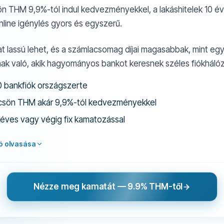
ön THM 9,9%-tól indul kedvezményekkel, a lakáshitelek 10 év
nline igénylés gyors és egyszerű.
t lassú lehet, és a számlacsomag díjai magasabbak, mint egye
ak való, akik hagyományos bankot keresnek széles fiókhálóz
0 bankfiók országszerte
lcsön THM akár 9,9%-tól kedvezményekkel
0 éves vagy végig fix kamatozással
ló olvasása
Nézze meg kamatát — 9.9% THM-től