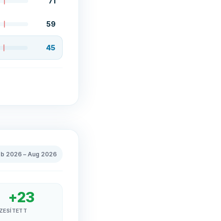
71
59
45
eb 2026
–
Aug 2026
+
23
ZESÍTETT