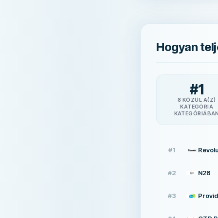
Hogyan telj
#
1
8 KÖZÜL A(Z)
KATEGÓRIA
KATEGÓRIÁBA
#
1
Revolu
#
2
N26
#
3
Provid