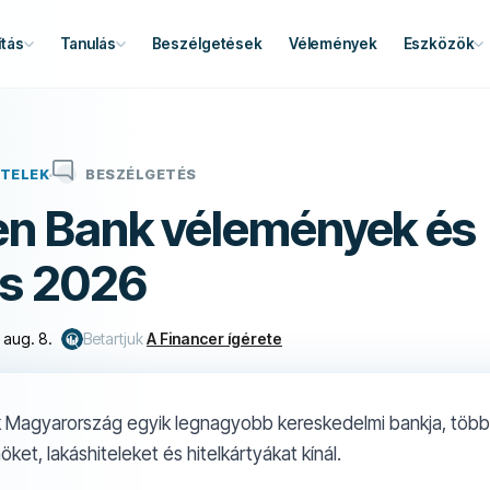
tás
Tanulás
Beszélgetések
Vélemények
Eszközök
ITELEK
BESZÉLGETÉS
sen Bank vélemények és
és 2026
 aug. 8.
Betartjuk
A Financer ígérete
k Magyarország egyik legnagyobb kereskedelmi bankja, több m
ket, lakáshiteleket és hitelkártyákat kínál.