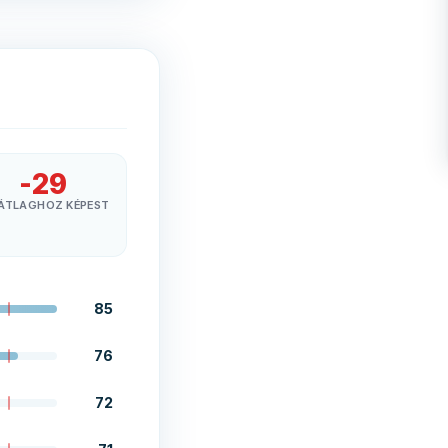
-29
ÁTLAGHOZ KÉPEST
85
76
72