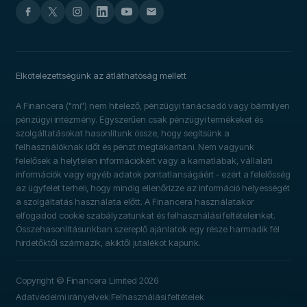
Elkötelezettségünk az átláthatóság mellett
A Financera ("mi") nem hitelező, pénzügyi tanácsadó vagy bármilyen
pénzügyi intézmény. Egyszerűen csak pénzügyi termékeket és
szolgáltatásokat hasonlítunk össze, hogy segítsünk a
felhasználóknak időt és pénzt megtakarítani. Nem vagyunk
felelősek a helytelen információkért vagy a kamatlábak, vállalati
információk vagy egyéb adatok pontatlanságáért - ezért a felelősség
az ügyfelet terheli, hogy mindig ellenőrizze az információ helyességét
a szolgáltatás használata előtt. A Financera használatakor
elfogadod cookie szabályzatunkat és felhasználási feltételeinket.
Összehasonlításunkban szereplő ajánlatok egy része harmadik fél
hirdetőktől származik, akiktől jutalékot kapunk.
Copyright © Financera Limited 2026
Adatvédelmi irányelvek
Felhasználási feltételek
|