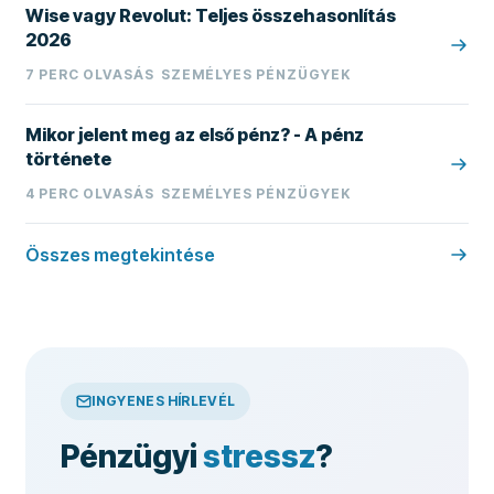
Wise vagy Revolut: Teljes összehasonlítás
2026
7
PERC OLVASÁS
SZEMÉLYES PÉNZÜGYEK
Mikor jelent meg az első pénz? - A pénz
története
4
PERC OLVASÁS
SZEMÉLYES PÉNZÜGYEK
Összes megtekintése
INGYENES HÍRLEVÉL
Pénzügyi
stressz
?