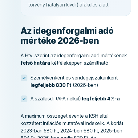
törvény hatályán kívüli) áfakulcs alatt.
Az idegenforgalmi adó
mértéke 2026-ben
A Htv. szerint az idegenforgalmi adó mértékének
felső határa
kétféleképpen számítható:
Személyenként és vendégéjszakánként
legfeljebb 830 Ft
(2026-ben)
A szállásdíj (ÁFA nélkül)
legfeljebb 4%-a
A maximum összeget évente a KSH által
közzétett inflációs mutatóval indexelik. A korlát
2023-ban 580 Ft, 2024-ben 680 Ft, 2025-ben