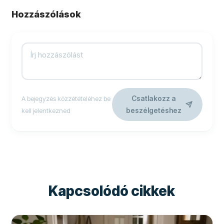
Hozzászólások
Csatlakozz a
A bejegyzés közzétételéhez be
beszélgetéshez
kell jelentkezned
Kapcsolódó cikkek