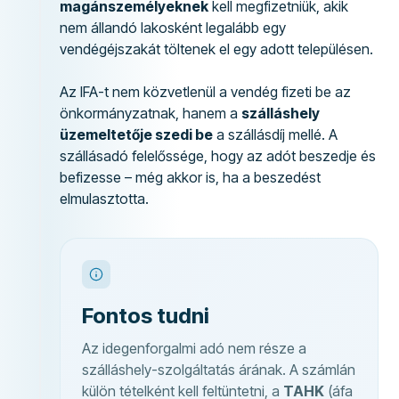
magánszemélyeknek
kell megfizetniük, akik
nem állandó lakosként legalább egy
vendégéjszakát töltenek el egy adott településen.
Az IFA-t nem közvetlenül a vendég fizeti be az
önkormányzatnak, hanem a
szálláshely
üzemeltetője szedi be
a szállásdíj mellé. A
szállásadó felelőssége, hogy az adót beszedje és
befizesse – még akkor is, ha a beszedést
elmulasztotta.
Fontos tudni
Az idegenforgalmi adó nem része a
szálláshely-szolgáltatás árának. A számlán
külön tételként kell feltüntetni, a
TAHK
(áfa