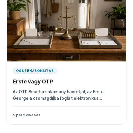
ÖSSZEHASONLÍTÁS
Erste vagy OTP
Az OTP Smart az alacsony havi díjjal, az Erste
George a csomagdíjba foglalt elektronikus
utalásokkal lehet jobb. A döntést az Ön szokásai
adják.
5
perc olvasás