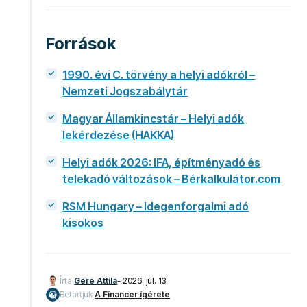
Források
1990. évi C. törvény a helyi adókról –
Nemzeti Jogszabálytár
Magyar Államkincstár – Helyi adók
lekérdezése (HAKKA)
Helyi adók 2026: IFA, építményadó és
telekadó változások – Bérkalkulátor.com
RSM Hungary – Idegenforgalmi adó
kisokos
Írta
Gere Attila
-
2026. júl. 13.
Betartjuk
A Financer ígérete