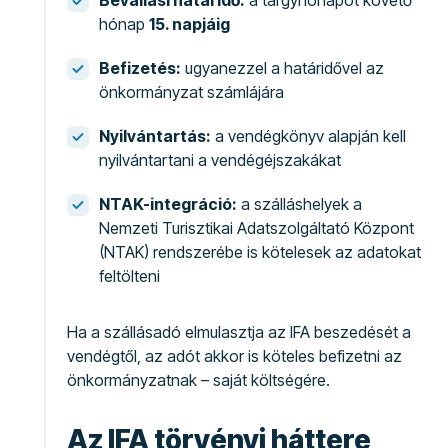
Bevallási határidő:
a tárgyhónapot követő
hónap
15. napjáig
Befizetés:
ugyanezzel a határidővel az
önkormányzat számlájára
Nyilvántartás:
a vendégkönyv alapján kell
nyilvántartani a vendégéjszakákat
NTAK-integráció:
a szálláshelyek a
Nemzeti Turisztikai Adatszolgáltató Központ
(NTAK) rendszerébe is kötelesek az adatokat
feltölteni
Ha a szállásadó elmulasztja az IFA beszedését a
vendégtől, az adót akkor is köteles befizetni az
önkormányzatnak – saját költségére.
Az IFA törvényi háttere