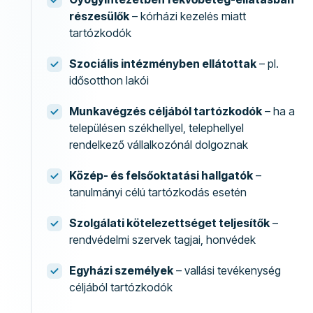
részesülők
– kórházi kezelés miatt
tartózkodók
Szociális intézményben ellátottak
– pl.
idősotthon lakói
Munkavégzés céljából tartózkodók
– ha a
településen székhellyel, telephellyel
rendelkező vállalkozónál dolgoznak
Közép- és felsőoktatási hallgatók
–
tanulmányi célú tartózkodás esetén
Szolgálati kötelezettséget teljesítők
–
rendvédelmi szervek tagjai, honvédek
Egyházi személyek
– vallási tevékenység
céljából tartózkodók