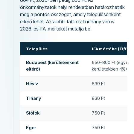
804 Ft, 2026-ben pedig 830 Ft. Az
önkormányzatok helyi rendeletben határozhatják
meg a pontos összeget, amely településenként
eltérő lehet. Az alábbi táblázat néhány város
2026-es IFA-mértékét mutatja be.
Település
IFA mértéke (Ft/fő/
Budapest (kerületenként
650–800 Ft (egyes
eltérő)
kerületekben 4%)
Hévíz
830 Ft
Tihany
830 Ft
Siófok
750 Ft
Eger
750 Ft