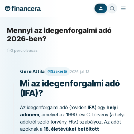
Mennyi az idegenforgalmi adó
2026-ben?
3
perc olvasás
Gere Attila
Szakértő
2026. júl. 13.
Mi az idegenforgalmi adó
(IFA)?
Az idegenforgalmi adó (röviden
IFA
) egy
helyi
adónem
, amelyet az 1990. évi C. törvény (a helyi
adókról szóló törvény, Htv.) szabályoz. Az adót
azoknak a
18. életévüket betöltött