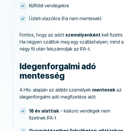
Külföldi vendégekre
Üzleti utazókra (ha nem mentesek)
Fontos, hogy az adót
személyenként
kell fizetni.
Ha négyen szálltok meg egy szálláshelyen, mind a
négy fő után felszámolják az IFA-t.
Idegenforgalmi adó
mentesség
A Htv. alapján az alábbi személyek
mentesek
az
idegenforgalmi adó megfizetése alól:
18 év alattiak
– kiskorú vendégek nem
fizetnek IFA-t
Gyógyintézetben fekvőbeteg-ellátásban