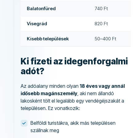
Balatonfüred
740 Ft
Visegrád
820 Ft
Kisebb települések
50–400 Ft
Ki fizeti az idegenforgalmi
adót?
Az adóalany minden olyan
18 éves vagy annál
idősebb magánszemély
, aki nem állandó
lakosként tölt el legalább egy vendégéjszakát a
településen. Ez vonatkozik:
Belföldi turistákra, akik más településen
szállnak meg