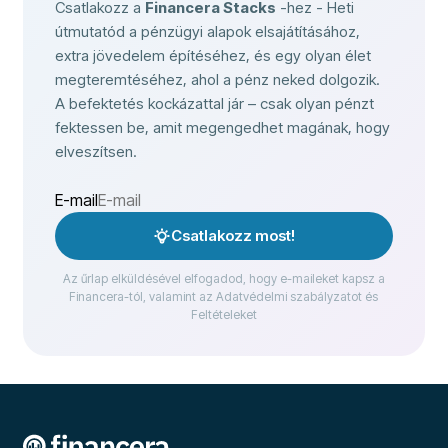
Csatlakozz a
Financera Stacks
-hez - Heti
útmutatód a pénzügyi alapok elsajátításához,
extra jövedelem építéséhez, és egy olyan élet
megteremtéséhez, ahol a pénz neked dolgozik.
A befektetés kockázattal jár – csak olyan pénzt
fektessen be, amit megengedhet magának, hogy
elveszítsen.
E-mail
Csatlakozz most!
Az űrlap elküldésével elfogadod, hogy e-maileket kapsz a
Financera-tól, valamint az Adatvédelmi szabályzatot és
Feltételeket