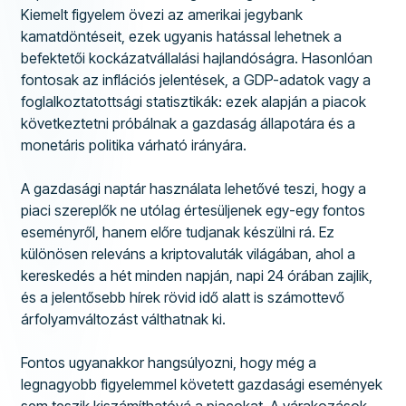
Kiemelt figyelem övezi az amerikai jegybank
kamatdöntéseit, ezek ugyanis hatással lehetnek a
befektetői kockázatvállalási hajlandóságra. Hasonlóan
fontosak az inflációs jelentések, a GDP-adatok vagy a
foglalkoztatottsági statisztikák: ezek alapján a piacok
következtetni próbálnak a gazdaság állapotára és a
monetáris politika várható irányára.
A gazdasági naptár használata lehetővé teszi, hogy a
piaci szereplők ne utólag értesüljenek egy-egy fontos
eseményről, hanem előre tudjanak készülni rá. Ez
különösen releváns a kriptovaluták világában, ahol a
kereskedés a hét minden napján, napi 24 órában zajlik,
és a jelentősebb hírek rövid idő alatt is számottevő
árfolyamváltozást válthatnak ki.
Fontos ugyanakkor hangsúlyozni, hogy még a
legnagyobb figyelemmel követett gazdasági események
sem teszik kiszámíthatóvá a piacokat. A várakozások