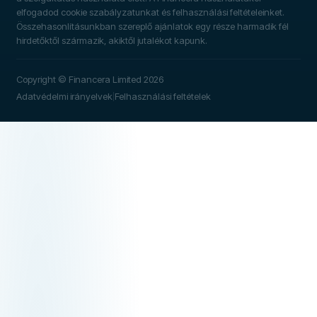
elfogadod cookie szabályzatunkat és felhasználási feltételeinket.
Összehasonlításunkban szereplő ajánlatok egy része harmadik fél
hirdetőktől származik, akiktől jutalékot kapunk.
Copyright © Financera Limited 2026
Adatvédelmi irányelvek
Felhasználási feltételek
|