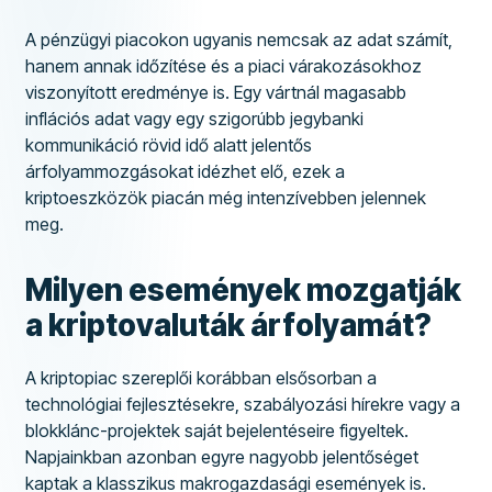
A pénzügyi piacokon ugyanis nemcsak az adat számít,
hanem annak időzítése és a piaci várakozásokhoz
viszonyított eredménye is. Egy vártnál magasabb
inflációs adat vagy egy szigorúbb jegybanki
kommunikáció rövid idő alatt jelentős
árfolyammozgásokat idézhet elő, ezek a
kriptoeszközök piacán még intenzívebben jelennek
meg.
Milyen események mozgatják
a kriptovaluták árfolyamát?
A kriptopiac szereplői korábban elsősorban a
technológiai fejlesztésekre, szabályozási hírekre vagy a
blokklánc-projektek saját bejelentéseire figyeltek.
Napjainkban azonban egyre nagyobb jelentőséget
kaptak a klasszikus makrogazdasági események is.