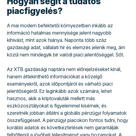
Hogyan segít a tudatos
piacfigyelés?
A mai modern befektetői környezetben inkább az
információ hatalmas mennyisége jelent nagyobb
kihívást, mint azok hiánya. Naponta több száz
gazdasági adat, vállalati hír és elemzés jelenik meg, ám
közül nem mindegyik bír valódi piaci jelentőséggel. Sőt.
Az XTB gazdasági naptára nem előrejelzéseket kínál,
hanem áttekinthető információkat a közelgő
eseményekről, azok időpontjáról és várható piaci
jelentőségéről. Ez leginkább azok számára, lehet
hasznos, akik a kriptovaluták mellett más
eszközosztályokat is figyelemmel kísérnek, és
szeretnék jobban átlátni a globális pénzügyi folyamatok
összefüggéseit. A pénzügyi piacokon fontos tudni, hogy
korábbi adatok és következtetések nem garantálják
felhőtlenül a jövőbeli teljesítményt vagy hozamokat. A