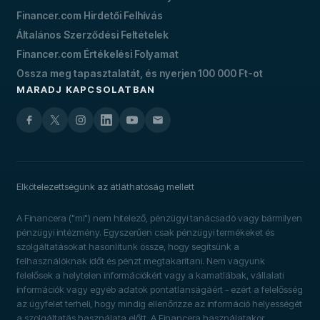
Financer.com Hirdetői Felhívás
Általános Szerződési Feltételek
Financer.com Értékelési Folyamat
Ossza meg tapasztalatát, és nyerjen 100 000 Ft-ot
MARADJ KAPCSOLATBAN
Elkötelezettségünk az átláthatóság mellett
A Financera ("mi") nem hitelező, pénzügyi tanácsadó vagy bármilyen
pénzügyi intézmény. Egyszerűen csak pénzügyi termékeket és
szolgáltatásokat hasonlítunk össze, hogy segítsünk a
felhasználóknak időt és pénzt megtakarítani. Nem vagyunk
felelősek a helytelen információkért vagy a kamatlábak, vállalati
információk vagy egyéb adatok pontatlanságáért - ezért a felelősség
az ügyfelet terheli, hogy mindig ellenőrizze az információ helyességét
a szolgáltatás használata előtt. A Financera használatakor