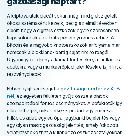
gazdasági naptárt?
A kriptovaluták piacát sokan még mindig elszigetelt
ökoszisztémaként kezelik, pedig az elmúlt években
eldőlt, hogy a digitális eszközök egyre szorosabban
kapcsolódnak a globális pénzügyi rendszerhez. A
Bitcoin és a nagyobb kriptoeszközök árfolyama már
nemcsak a blokklánc-iparág saját híreire reagál.
Ugyanúgy érzékeny a kamatdöntésekre, az inflációs
adatokra vagy a munkaerőpiaci jelentésekre is, mint a
részvénypiacok.
Ebben nyújt segítséget a
gazdasági naptár az XTB-
nél
, ez egyetlen felületen gyűjti össze a piacok
szempontjából fontos eseményeket. A befektetők így
előre láthatják, mikor érkezik például egy amerikai
inflációs adat, egy európai jegybanki bejelentés vagy
egy olyan makrogazdasági jelentés, amely fokozott
volatilitást okozhat a különböző eszközosztályokban.