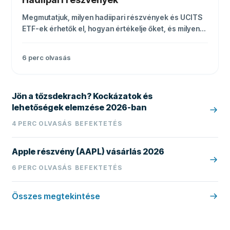
Megmutatjuk, milyen hadiipari részvények és UCITS
ETF-ek érhetők el, hogyan értékelje őket, és milyen
ágazati, politikai és devizakockázatokra figyeljen.
6
perc olvasás
Jön a tőzsdekrach? Kockázatok és
lehetőségek elemzése 2026-ban
4
PERC OLVASÁS
BEFEKTETÉS
Apple részvény (AAPL) vásárlás 2026
6
PERC OLVASÁS
BEFEKTETÉS
Összes megtekintése