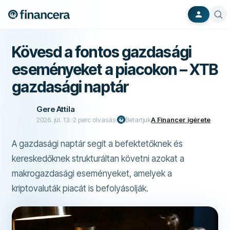
Kövesd a fontos gazdasági
eseményeket a piacokon – XTB
gazdasági naptár
Gere Attila
2026. júl. 13.
2
perc olvasás
Betartjuk
A Financer ígérete
A gazdasági naptár segít a befektetőknek és
kereskedőknek strukturáltan követni azokat a
makrogazdasági eseményeket, amelyek a
kriptovaluták piacát is befolyásolják.