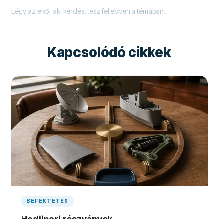
Légy az első, aki kérdést tesz fel ebben a témában.
Kapcsolódó cikkek
BEFEKTETÉS
Hadiipari részvények