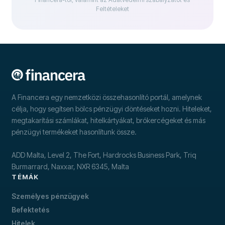
Feltételeket
A Financera egy nemzetközi összehasonlító portál, amelynek
célja, hogy segítsen bölcs pénzügyi döntéseket hozni. Hiteleket,
megtakarítási számlákat, hitelkártyákat, brókercégeket és más
pénzügyi termékeket hasonlítunk össze.
ADD Malta, Level 2, The Fort, Hardrocks Business Park, Triq
Burmarrard, Naxxar, NXR 6345, Malta
TÉMÁK
Személyes pénzügyek
Befektetés
Hitelek