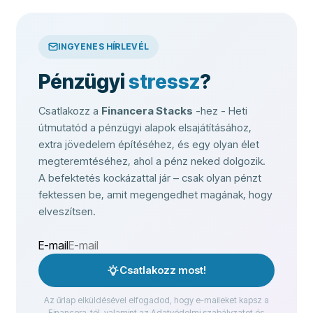
INGYENES HÍRLEVÉL
Pénzügyi
stressz
?
Csatlakozz a
Financera Stacks
-hez - Heti
útmutatód a pénzügyi alapok elsajátításához,
extra jövedelem építéséhez, és egy olyan élet
megteremtéséhez, ahol a pénz neked dolgozik.
A befektetés kockázattal jár – csak olyan pénzt
fektessen be, amit megengedhet magának, hogy
elveszítsen.
E-mail
Csatlakozz most!
Az űrlap elküldésével elfogadod, hogy e-maileket kapsz a
Financera-tól, valamint az Adatvédelmi szabályzatot és