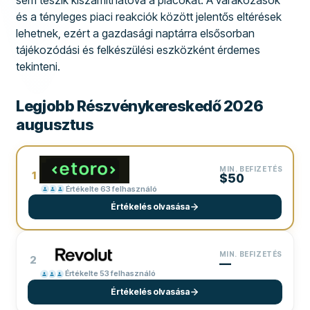
és a tényleges piaci reakciók között jelentős eltérések
lehetnek, ezért a gazdasági naptárra elsősorban
tájékozódási és felkészülési eszközként érdemes
tekinteni.
Legjobb Részvénykereskedő 2026
augusztus
MIN. BEFIZETÉS
1
$50
Értékelte 63 felhasználó
Értékelés olvasása
MIN. BEFIZETÉS
2
—
Értékelte 53 felhasználó
Értékelés olvasása