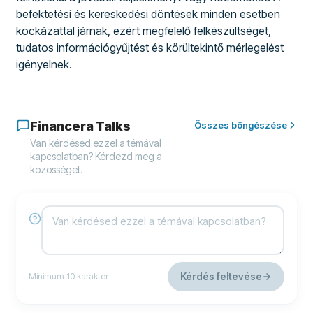
befektetési és kereskedési döntések minden esetben
kockázattal járnak, ezért megfelelő felkészültséget,
tudatos információgyűjtést és körültekintő mérlegelést
igényelnek.
Financera Talks
Összes böngészése
Van kérdésed ezzel a témával
kapcsolatban? Kérdezd meg a
közösséget.
Kérdés feltevése
Minimum 10 karakter