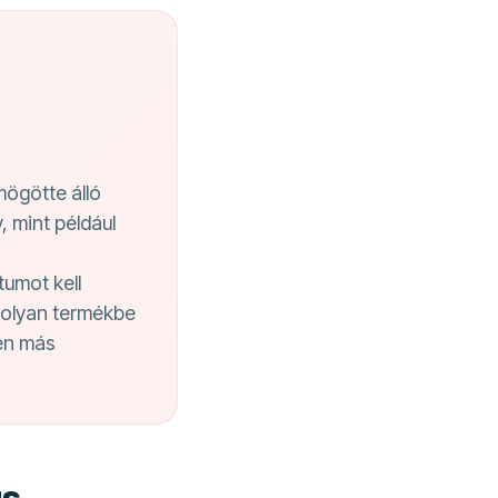
mögötte álló
 mint például
umot kell
y olyan termékbe
ben más
us