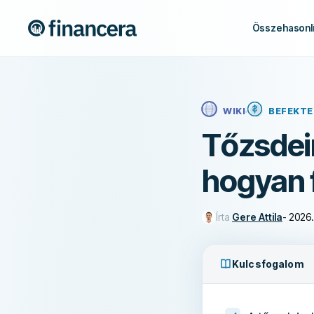
Összehasonlí
WIKI
BEFEKTE
Tőzsdein
hogyan 
Írta
Gere Attila
-
2026. 
Kulcsfogalom