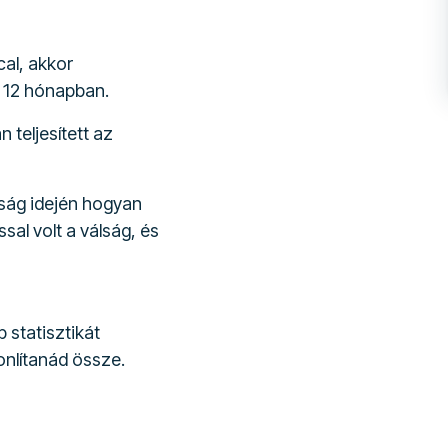
cal, akkor
- 12 hónapban.
 teljesített az
ság idején hogyan
al volt a válság, és
 statisztikát
onlítanád össze.