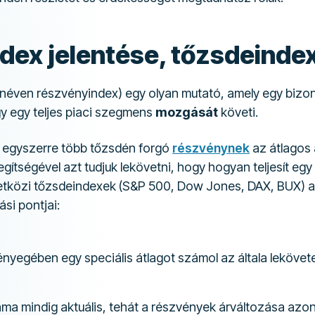
dex jelentése, tőzsdeinde
néven részvényindex) egy olyan mutató, amely egy bizo
y egy teljes piaci szegmens
mozgását
követi.
t egyszerre több tőzsdén forgó
részvénynek
az átlagos 
gítségével azt tudjuk lekövetni, hogy hogyan teljesít egy 
tközi tőzsdeindexek (S&P 500, Dow Jones, DAX, BUX) a
ási pontjai:
ényegében egy speciális átlagot számol az általa lekövet
ama mindig aktuális, tehát a részvények árváltozása azon