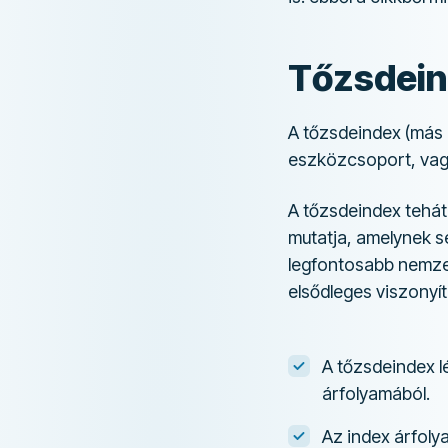
Tőzsdein
A tőzsdeindex (más 
eszközcsoport, vag
A tőzsdeindex tehá
mutatja, amelynek se
legfontosabb nemze
elsődleges viszonyít
A tőzsdeindex l
árfolyamából.
Az index árfoly