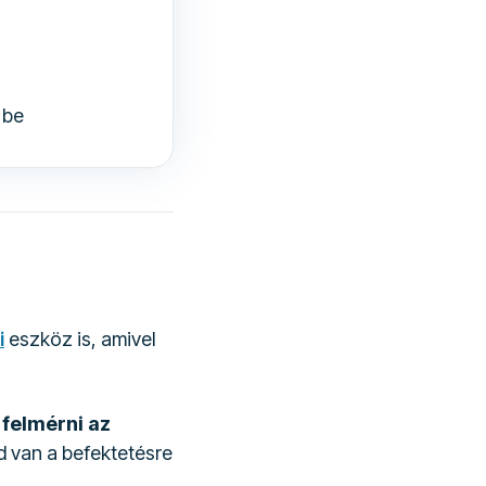
 be
i
eszköz is, amivel
 felmérni az
d van a befektetésre