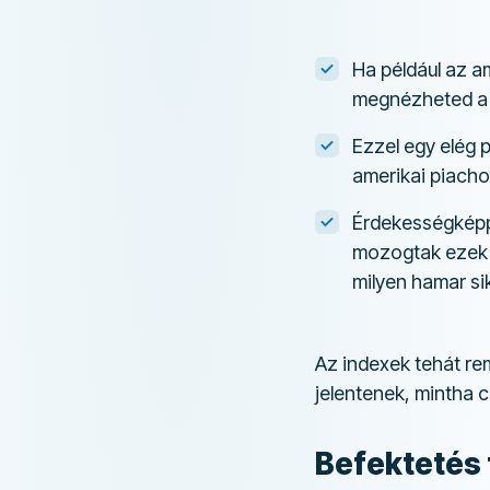
Ha például az a
megnézheted 
Ezzel egy elég 
amerikai piacho
Érdekességképp
mozogtak ezek a
milyen hamar sike
Az indexek tehát re
jelentenek, mintha 
Befektetés