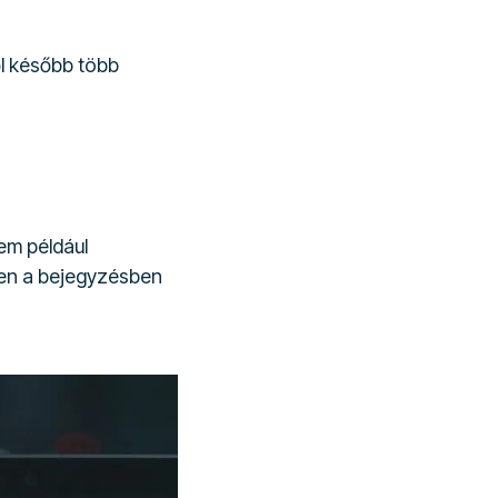
ől később több
em például
ben a bejegyzésben