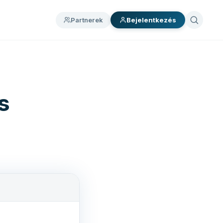
Partnerek
Bejelentkezés
s