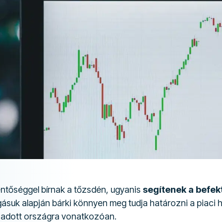
entőséggel bírnak a tőzsdén, ugyanis
segítenek a befek
suk alapján bárki könnyen meg tudja határozni a piaci h
y adott országra vonatkozóan.