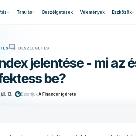
tás
Tanulás
Beszélgetések
Vélemények
Eszközök
TÉS
BESZÉLGETÉS
dex jelentése - mi az é
fektess be?
júl. 13.
Betartjuk
A Financer ígérete