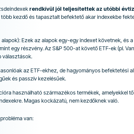
őzsdeindexek
rendkívül jól teljesítettek az utóbbi évt
 több kezdő és tapasztalt befektető akar indexekbe fekte
 alapok): Ezek az alapok egy-egy indexet követnek, és 
mint egy részvény. Az S&P 500-at követő ETF-ek (pl. V
 választások.
asonlóak az ETF-ekhez, de hagyományos befektetési a
gűek és passzív kezelésűek.
ióra használható származékos termékek, amelyekkel tők
indexekre. Magas kockázatú, nem kezdőknek való.
 probléma van: