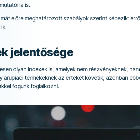
mutatóira is.
amát előre meghatározott szabályok szerint képezik: err
nk.
ek jelentősége
esen olyan indexek is, amelyek nem részvényeknek, han
gy árupiaci termékeknek az értékét követik, azonban eb
kkel fogunk foglalkozni.