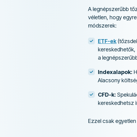
A legnépszerűbb t
véletlen, hogy egyre
módszerek:
ETF-ek
(tőzsdei
kereskedhetők, 
a legnépszerűbb
Indexalapok:
H
Alacsony költsé
CFD-k:
Spekulác
kereskedhetsz 
Ezzel csak egyetlen