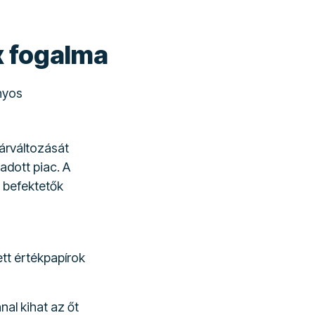
x fogalma
nyos
árváltozását
adott piac. A
 befektetők
ett értékpapírok
nal kihat az őt