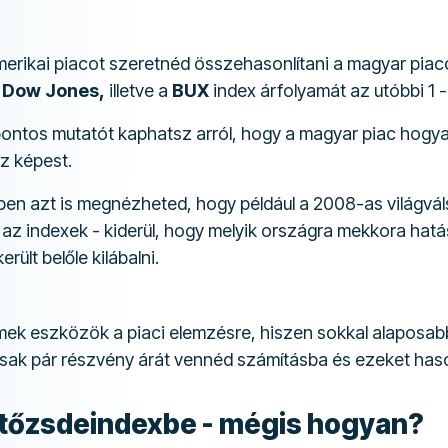
merikai piacot szeretnéd összehasonlítani a magyar piac
a
Dow Jones,
illetve a
BUX
index árfolyamát az utóbbi 1 
pontos mutatót kaphatsz arról, hogy a magyar piac hogyan
z képest.
en azt is megnézheted, hogy például a 2008-as világvál
z indexek - kiderül, hogy melyik országra mekkora hatáss
rült belőle kilábalni.
mek eszközök a piaci elemzésre, hiszen sokkal alaposabb
csak pár részvény árát vennéd számításba és ezeket has
 tőzsdeindexbe - mégis hogyan?