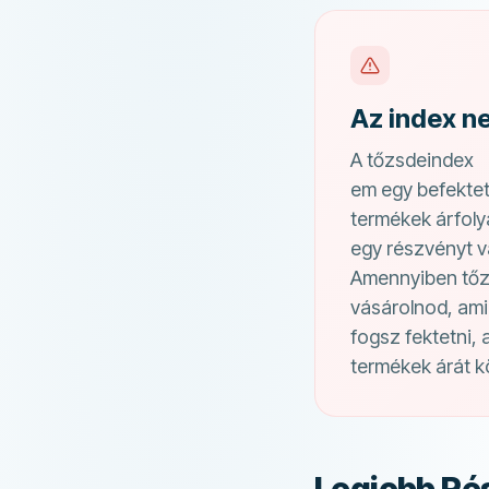
Az index n
A tőzsdeindex
em egy befektet
termékek árfoly
egy részvényt v
Amennyiben tőzs
vásárolnod, ami
fogsz fektetni, 
termékek árát k
Legjobb Ré