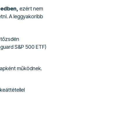
izedben,
ezért nem
tni. A leggyakoribb
a tőzsdén
anguard S&P 500 ETF)
lapként működnek.
eáttétellel