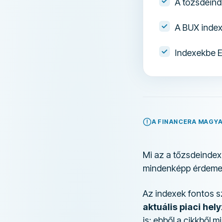
A tőzsdein
A BUX index
Indexekbe E
A FINANCERA MAGY
Mi az a tőzsdeinde
mindenképp érdemes
Az indexek fontos s
aktuális piaci hely
is: ebből a cikkből 