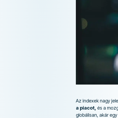
Az indexek nagy jel
a piacot,
és a mozgá
globálisan, akár eg