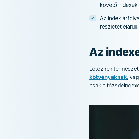
követő indexek 
Az index árfoly
részletet elárulu
Az index
Léteznek természet
kötvényeknek
, va
csak a tőzsdeindexe