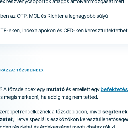
dex részvénycsoportok átlagos árfolyammozgását méri
ben az OTP, MOL és Richter a legnagyobb súlyú
TF-eken, indexalapokon és CFD-ken keresztül fektethet
ARÁZZA: TŐZSDEINDEX
x? A tőzsdeindex egy
mutató
és emellett egy
befektetés
 megismerkedni, ha eddig még nem tetted.
zereppel rendelkeznek a tőzsdepiacon, mivel
segítenek
zetet,
illetve speciális eszközökön keresztül lehetősége
minden részletet és érdekességet megtudhatsz róluk!