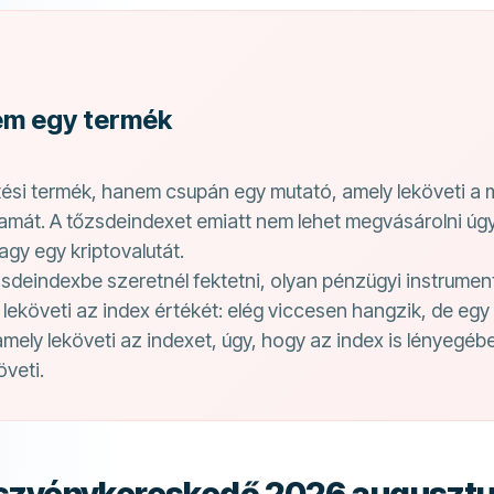
em egy termék
ési termék, hanem csupán egy mutató, amely leköveti a 
amát. A tőzsdeindexet emiatt nem lehet megvásárolni úgy,
agy egy kriptovalutát.
deindexbe szeretnél fektetni, olyan pénzügyi instrument
 leköveti az index értékét: elég viccesen hangzik, de eg
amely leköveti az indexet, úgy, hogy az index is lényegé
öveti.
szvénykereskedő 2026 auguszt