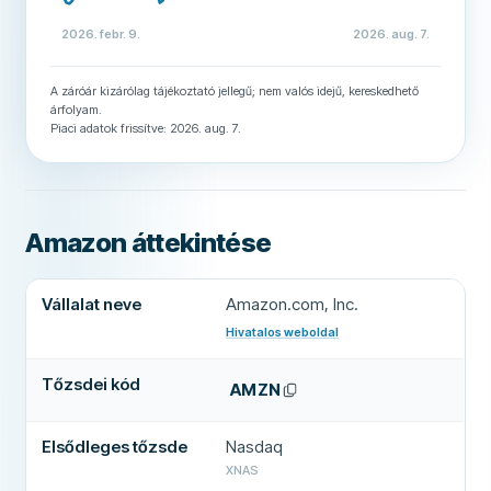
2026. febr. 9.
2026. aug. 7.
A záróár kizárólag tájékoztató jellegű; nem valós idejű, kereskedhető
árfolyam.
Piaci adatok frissítve: 2026. aug. 7.
Amazon áttekintése
Amazon legfontosabb adatai
Vállalat neve
Amazon.com, Inc.
Hivatalos weboldal
(
új lapon nyílik meg
)
Tőzsdei kód
AMZN
Elsődleges tőzsde
Nasdaq
XNAS