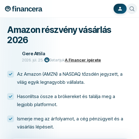
Amazon részvény vásárlás
2026
Gere Attila
2026. júl. 25.
Betartjuk
A Financer ígérete
Az Amazon (AMZN) a NASDAQ tőzsdén jegyzett, a
világ egyik legnagyobb vállalata.
Hasonlítsa össze a brókereket és találja meg a
legjobb platformot.
Ismerje meg az árfolyamot, a cég pénzügyeit és a
vásárlás lépéseit.