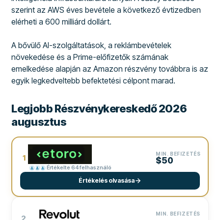
szerint az AWS éves bevétele a következő évtizedben
elérheti a 600 milliárd dollárt.
A bővülő AI-szolgáltatások, a reklámbevételek
növekedése és a Prime-előfizetők számának
emelkedése alapján az Amazon részvény továbbra is az
egyik legkedveltebb befektetési célpont marad.
Legjobb Részvénykereskedő 2026
augusztus
MIN. BEFIZETÉS
1
$50
Értékelte 64 felhasználó
Értékelés olvasása
MIN. BEFIZETÉS
2