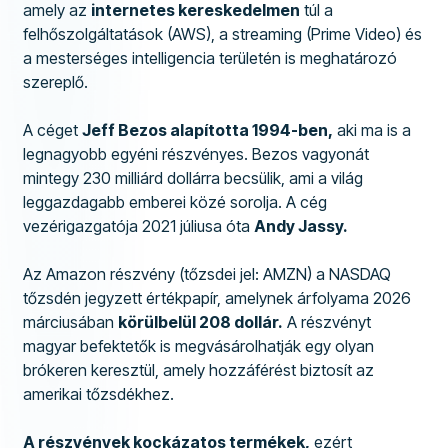
BEFEKTETÉSI LEHETŐSÉGEK
amely az
internetes kereskedelmen
túl a
felhőszolgáltatások (AWS), a streaming (Prime Video) és
Tőzsdék száma
15
a mesterséges intelligencia területén is meghatározó
Részvények száma
40,000+
szereplő.
ETF-ek száma
3,500+
A céget
Jeff Bezos alapította 1994-ben,
aki ma is a
Összes kereskedési lehetőség
1,000,000
legnagyobb egyéni részvényes. Bezos vagyonát
mintegy 230 milliárd dollárra becsülik, ami a világ
Szabályozó testület
CySEC
leggazdagabb emberei közé sorolja. A cég
vezérigazgatója 2021 júliusa óta
Andy Jassy.
BIZTONSÁG ÉS TÁMOGATÁS
Az Amazon részvény (tőzsdei jel: AMZN) a NASDAQ
0-24 órás támogatás
Nem
tőzsdén jegyzett értékpapír, amelynek árfolyama 2026
Élő chat
Igen
márciusában
körülbelül 208 dollár.
A részvényt
magyar befektetők is megvásárolhatják egy olyan
E-mail támogatás
Igen
brókeren keresztül, amely hozzáférést biztosít az
amerikai tőzsdékhez.
Telefonos támogatás
Nem
Közösségi fórumok
Nem
A részvények kockázatos termékek,
ezért