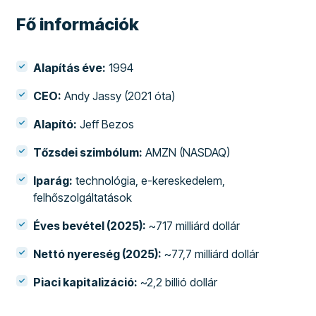
Fő információk
Alapítás éve:
1994
CEO:
Andy Jassy (2021 óta)
Alapító:
Jeff Bezos
Tőzsdei szimbólum:
AMZN (NASDAQ)
Iparág:
technológia, e-kereskedelem,
felhőszolgáltatások
Éves bevétel (2025):
~717 milliárd dollár
Nettó nyereség (2025):
~77,7 milliárd dollár
Piaci kapitalizáció:
~2,2 billió dollár