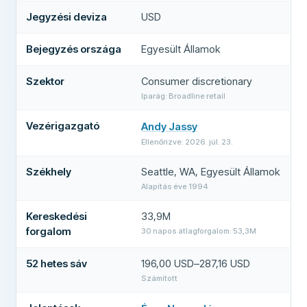
Jegyzési deviza
USD
Bejegyzés országa
Egyesült Államok
Szektor
Consumer discretionary
Iparág: Broadline retail
Vezérigazgató
Andy Jassy
(
új lapon nyílik meg
)
Ellenőrizve: 2026. júl. 23.
Székhely
Seattle, WA, Egyesült Államok
Alapítás éve 1994
Kereskedési
33,9M
forgalom
30 napos átlagforgalom: 53,3M
52 hetes sáv
196,00 USD–287,16 USD
Számított