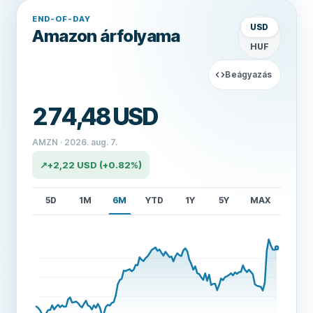
END-OF-DAY
Megjelenített
USD
Amazon árfolyama
HUF
Beágyazás
274,48 USD
AMZN · 2026. aug. 7.
↗
+
2,22 USD
(+0.82%)
5D
1M
6M
YTD
1Y
5Y
MAX