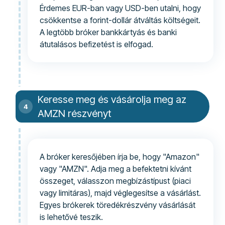
Érdemes EUR-ban vagy USD-ben utalni, hogy
csökkentse a forint-dollár átváltás költségeit.
A legtöbb bróker bankkártyás és banki
átutalásos befizetést is elfogad.
Keresse meg és vásárolja meg az
AMZN részvényt
A bróker keresőjében írja be, hogy "Amazon"
vagy "AMZN". Adja meg a befektetni kívánt
összeget, válasszon megbízástípust (piaci
vagy limitáras), majd véglegesítse a vásárlást.
Egyes brókerek töredékrészvény vásárlását
is lehetővé teszik.