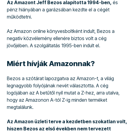
Az Amazont Jeff Bezos alapította 1994-ben,
és
pénz hiányában a garázsában kezdte el a cégét
működtetni.
Az Amazon online könyvesboltként indult, Bezos a
negatív közvélemény ellenére biztos volt a cég
jövőjében. A szolgáltatás 1995-ben indult el.
Miért hívják Amazonnak?
Bezos a szótárat lapozgatva az Amazon-t, a világ
legnagyobb folyójának nevét választotta. A cég
logójában az A betűtől nyíl mutat a Z-hez, arra utalva,
hogy az Amazonon A-tól Z-ig minden terméket
megtalálunk.
Az Amazon üzleti terve a kezdetben szokatlan volt,
hiszen Bezos az első években nem tervezett