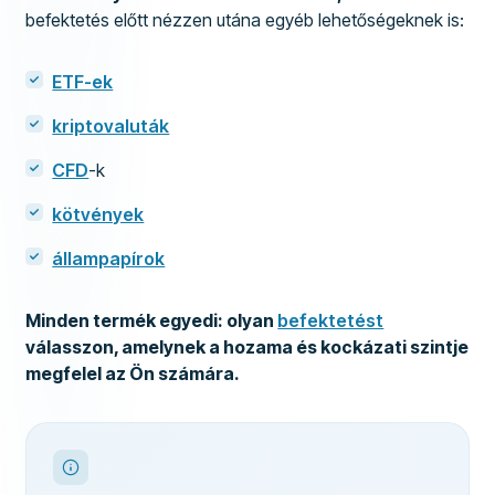
befektetés előtt nézzen utána egyéb lehetőségeknek is:
TOVÁBBI MEZŐK
ETF-ek
Ajánlott cég
Igen
kriptovaluták
Többet erről a cégről
CFD
-k
kötvények
állampapírok
Minden termék egyedi: olyan
befektetést
válasszon, amelynek a hozama és kockázati szintje
megfelel az Ön számára.