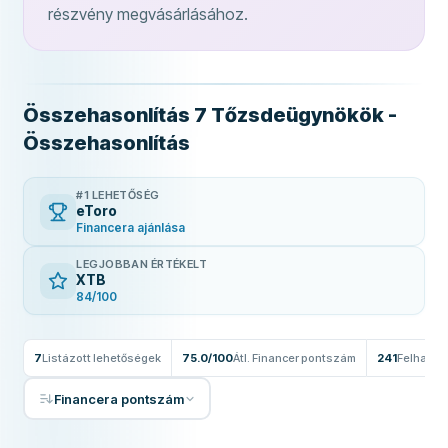
részvény megvásárlásához.
Összehasonlítás 7 Tőzsdeügynökök -
Összehasonlítás
#1 LEHETŐSÉG
eToro
Financera ajánlása
LEGJOBBAN ÉRTÉKELT
XTB
84/100
7
Listázott lehetőségek
75.0/100
Átl. Financer pontszám
241
Felhaszn
Financera pontszám