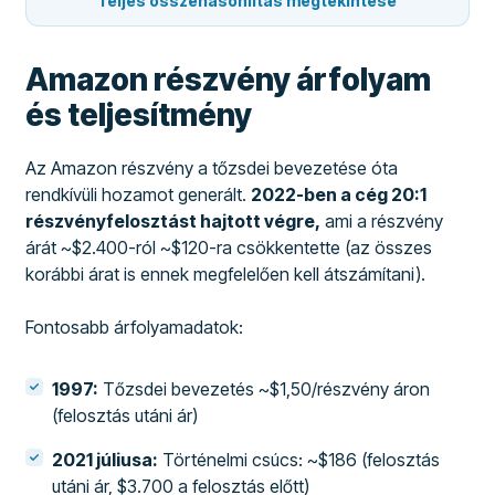
Teljes összehasonlítás megtekintése
Amazon részvény árfolyam
és teljesítmény
Az Amazon részvény a tőzsdei bevezetése óta
rendkívüli hozamot generált.
2022-ben a cég 20:1
részvényfelosztást hajtott végre,
ami a részvény
árát ~$2.400-ról ~$120-ra csökkentette (az összes
korábbi árat is ennek megfelelően kell átszámítani).
Fontosabb árfolyamadatok:
1997:
Tőzsdei bevezetés ~$1,50/részvény áron
(felosztás utáni ár)
2021 júliusa:
Történelmi csúcs: ~$186 (felosztás
utáni ár, $3.700 a felosztás előtt)