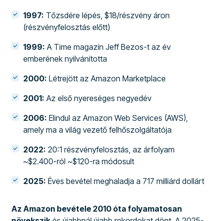
1997:
Tőzsdére lépés, $18/részvény áron
(részvényfelosztás előtt)
1999:
A Time magazin Jeff Bezos-t az év
emberének nyilvánította
2000:
Létrejött az Amazon Marketplace
2001:
Az első nyereséges negyedév
2006:
Elindul az Amazon Web Services (AWS),
amely ma a világ vezető felhőszolgáltatója
2022:
20:1 részvényfelosztás, az árfolyam
~$2.400-ról ~$120-ra módosult
2025:
Éves bevétel meghaladja a 717 milliárd dollárt
Az Amazon bevétele 2010 óta folyamatosan
növekszik
és újabbnál újabb rekordokat dönt. A 2025-