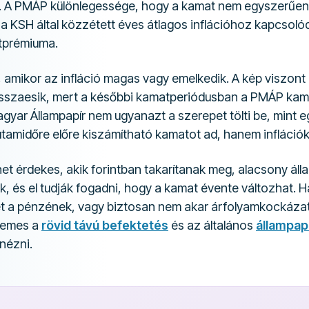
. A PMÁP különlegessége, hogy a kamat nem egyszerűen e
 KSH által közzétett éves átlagos inflációhoz kapcsolódi
tprémiuma.
, amikor az infláció magas vagy emelkedik. A kép viszont
visszaesik, mert a későbbi kamatperiódusban a PMÁP kam
gyar Állampapír nem ugyanazt a szerepet tölti be, mint 
futamidőre előre kiszámítható kamatot ad, hanem infláció
t érdekes, akik forintban takarítanak meg, alacsony áll
k, és el tudják fogadni, hogy a kamat évente változhat. 
t a pénzének, vagy biztosan nem akar árfolyamkockázatot
rdemes a
rövid távú befektetés
és az általános
állampap
nézni.