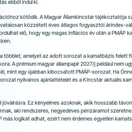
s ebből indul ki.
lációhoz kötődik. A Magyar Államkincstár tájékoztatója 
hivatalosan közzétett éves átlagos fogyasztói árindex-v
fordulhat elő, hogy egy magas inflációs év után a PMÁP 
kken.
 többlet, amelyet az adott sorozat a kamatbázis felett f
ora. A prémium magyar állampapír 2027/j például nem u
 él, mint egy újabban kibocsátott PMÁP-sorozat. Ha Önn
orozat nyilvános ajánlattételét és a Kincstár aktuális kama
l jóváírásra. Ez kényelmes azoknak, akik hosszabb távon 
annak, aki rendszeres, negyedéves pénzáramot szeretne.
 más logikát adhat, ezért nem érdemes egyetlen kamat