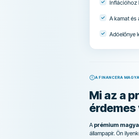
Inflációhoz
A kamat és 
Adóelőnye l
A FINANCERA MAGY
Mi az a p
érdemes v
A
prémium magyar
állampapír. Ön ilyen