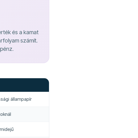
érték és a kamat
 árfolyam számít.
 pénz.
ssági állampapír
toknál
amidejű