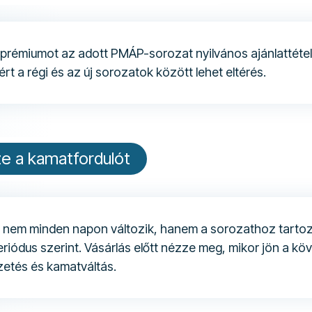
prémiumot az adott PMÁP-sorozat nyilvános ajánlattéte
rt a régi és az új sorozatok között lehet eltérés.
ze a kamatfordulót
 nem minden napon változik, hanem a sorozathoz tarto
riódus szerint. Vásárlás előtt nézze meg, mikor jön a kö
zetés és kamatváltás.