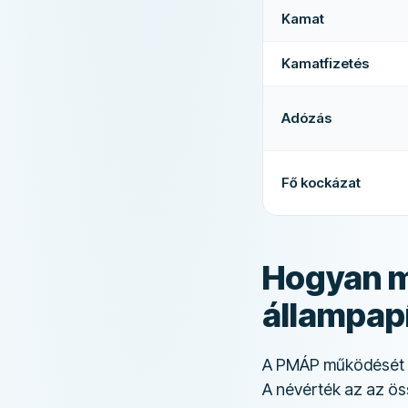
Kamat
Kamatfizetés
Adózás
Fő kockázat
Hogyan m
állampap
A PMÁP működését h
A névérték az az ös