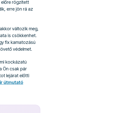
lőre rögzített
k, erre jön rá az
 akkor változik meg,
ata is csökkenhet.
egy fix kamatozású
követő védelmet.
ami kockázatú
Ha Ön csak pár
 lejárat előtti
ír útmutató