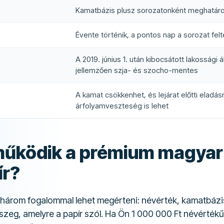
Kamatbázis plusz sorozatonként meghatár
Évente történik, a pontos nap a sorozat felt
A 2019. június 1. után kibocsátott lakossági
jellemzően szja- és szocho-mentes
A kamat csökkenhet, és lejárat előtti eladás
árfolyamveszteség is lehet
űködik a prémium magyar
ír?
árom fogalommal lehet megérteni: névérték, kamatbázi
szeg, amelyre a papír szól. Ha Ön 1 000 000 Ft névérték