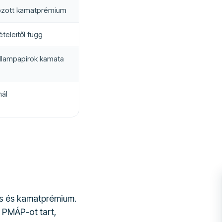
ozott kamatprémium
ételeitől függ
 állampapírok kamata
nál
s és kamatprémium.
ű PMÁP-ot tart,