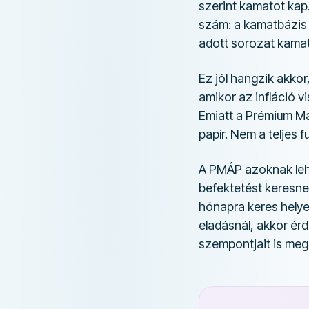
szerint kamatot kap
szám: a kamatbázis a
adott sorozat kama
Ez jól hangzik akkor
amikor az infláció 
Emiatt a Prémium Ma
papír. Nem a teljes 
A PMÁP azoknak lehe
befektetést keresne
hónapra keres helye
eladásnál, akkor é
szempontjait is meg