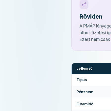
Röviden
A PMÁP lényege 
állami fizetési í
Ezért nem csak a
Jellemző
Típus
Pénznem
Futamidő