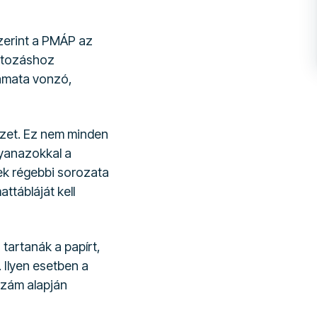
szerint a PMÁP az
áltozáshoz
kamata vonzó,
izet. Ez nem minden
gyanazokkal a
ek régebbi sorozata
ttábláját kell
tartanák a papírt,
 Ilyen esetben a
szám alapján