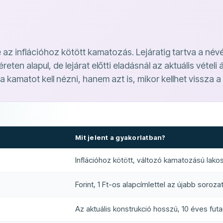
az inflációhoz kötött kamatozás. Lejáratig tartva a név
géreten alapul, de lejárat előtti eladásnál az aktuális vételi
 kamatot kell nézni, hanem azt is, mikor kellhet vissza a
Mit jelent a gyakorlatban?
Inflációhoz kötött, változó kamatozású lako
Forint, 1 Ft-os alapcímlettel az újabb soroza
Az aktuális konstrukció hosszú, 10 éves fut