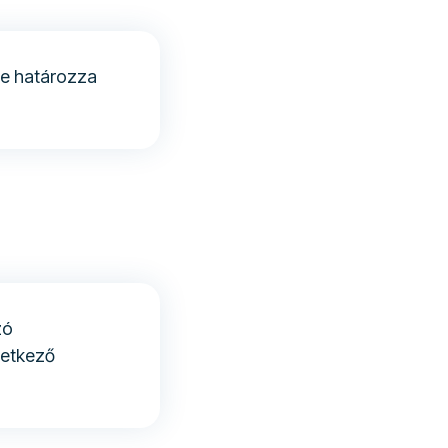
le határozza
zó
vetkező