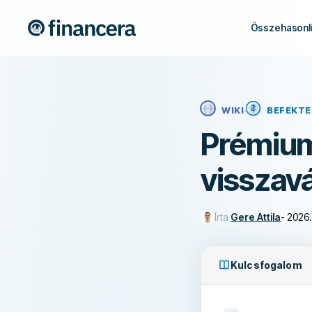
Összehasonlí
WIKI
BEFEKTE
Prémium
visszavá
Írta
Gere Attila
-
2026. 
Kulcsfogalom