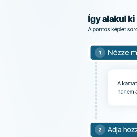
Így alakul 
A pontos képlet sor
Nézze m
A kamat
hanem a 
Adja hoz