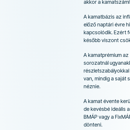
akkor a kamatszámítá
A kamatbázis az inf
előző naptári évre 
kapcsolódik. Ezért 
később viszont csö
A kamatprémium az a
sorozatnál ugyanakk
részletszabályokkal
van, mindig a saját s
néznie.
A kamat évente kerü
de kevésbé ideális 
BMÁP vagy a FixMÁP
dönteni.