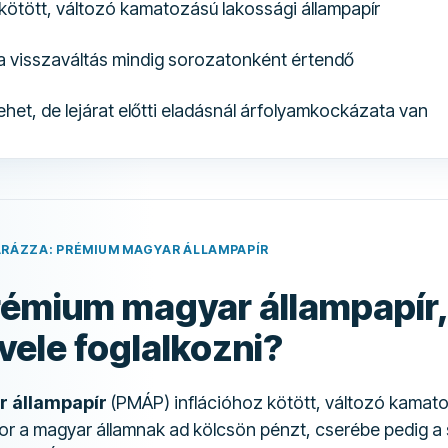
 kötött, változó kamatozású lakossági állampapír
a visszaváltás mindig sorozatonként értendő
ehet, de lejárat előtti eladásnál árfolyamkockázata van
ARÁZZA: PRÉMIUM MAGYAR ÁLLAMPAPÍR
rémium magyar állampapír,
ele foglalkozni?
 állampapír
(PMÁP) inflációhoz kötött, változó kamat
kor a magyar államnak ad kölcsön pénzt, cserébe pedig a s