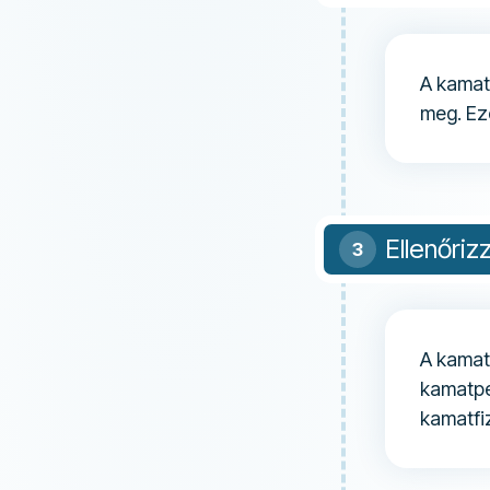
A kamat
meg. Ezé
Ellenőriz
A kamat
kamatpe
kamatfi