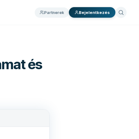
Partnerek
Bejelentkezés
amat és