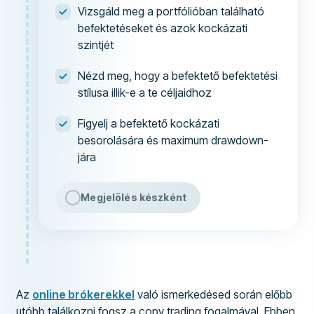
Vizsgáld meg a portfólióban található
befektetéseket és azok kockázati
szintjét
Nézd meg, hogy a befektető befektetési
stílusa illik-e a te céljaidhoz
Figyelj a befektető kockázati
besorolására és maximum drawdown-
jára
Megjelölés készként
Az
online brókerekkel
való ismerkedésed során előbb
utóbb találkozni fogsz a copy trading fogalmával. Ebben