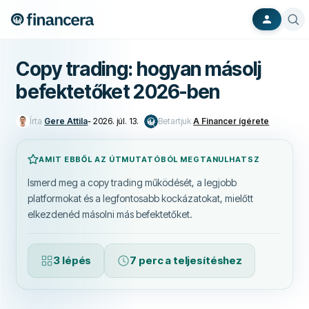
Copy trading: hogyan másolj
befektetőket 2026-ben
Írta
Gere Attila
-
2026. júl. 13.
Betartjuk
A Financer ígérete
AMIT EBBŐL AZ ÚTMUTATÓBÓL MEGTANULHATSZ
Ismerd meg a copy trading működését, a legjobb
platformokat és a legfontosabb kockázatokat, mielőtt
elkezdenéd másolni más befektetőket.
3 lépés
7 perc a teljesítéshez