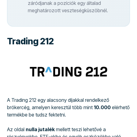
záródjanak a pozíciók egy általad
meghatározott veszteségküszöbnél.
Trading 212
A Trading 212 egy alacsony díjakkal rendelkező
brókercég, amelyen keresztül több mint
10.000
elérhető
termékbe be tudsz fektetni.
Az oldal
nulla jutalék
mellett teszi lehetővé a
részvényekbe, ETF-ekbe és egyéb eszközökbe való