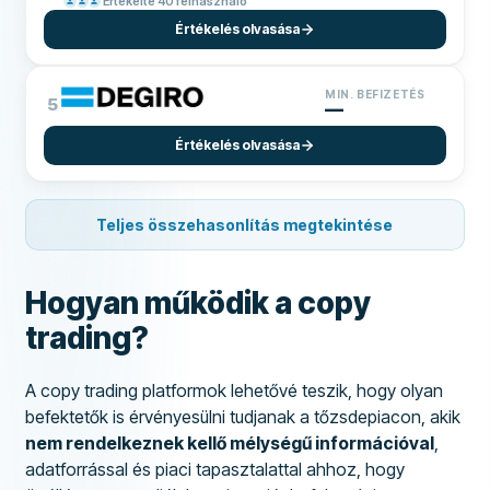
Értékelte 40 felhasználó
Értékelés olvasása
MIN. BEFIZETÉS
5
—
Értékelés olvasása
Teljes összehasonlítás megtekintése
Hogyan működik a copy
trading?
A copy trading platformok lehetővé teszik, hogy olyan
befektetők is érvényesülni tudjanak a tőzsdepiacon, akik
nem rendelkeznek kellő mélységű információval
,
adatforrással és piaci tapasztalattal ahhoz, hogy