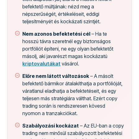
befektető múltjának: nézd meg a
népszerűségét, értékeléseit, eddigi
teljesítményét és kockázati szintjét.
Nem azonos befektetési cél
– Ha te
hosszú távra szeretnél egy biztonságos
portfóliót építeni, ne egy olyan befektetőt
másolj, aki javarészt magas kockázatú
kriptovalutákat
vásárol.
Előre nem látott változások
– A másolt
befektető bármikor átalakíthatja a portfólióját,
váratlanul eladhatja a befektetéseit, és egy
teljesen más stratégiára válthat. Ezért copy
trading során is rendszeresen kövesd
nyomon a tranzakciókat.
Szabályozási kockázat
– Az EU-ban a copy
trading nem minősül szabályozott befektetési