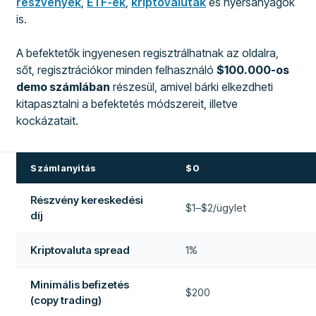
részvények
,
ETF-ek
,
kriptovaluták
és nyersanyagok
is.
A befektetők ingyenesen regisztrálhatnak az oldalra,
sőt, regisztrációkor minden felhasználó
$100.000-os
demo számlában
részesül, amivel bárki elkezdheti
kitapasztalni a befektetés módszereit, illetve
kockázatait.
Számlanyitás
$0
Részvény kereskedési
$1–$2/ügylet
díj
Kriptovaluta spread
1%
Minimális befizetés
$200
(copy trading)