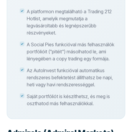
A platformon megtalálható a Trading 212
Hotlist, amelyik megmutatja a
legvásároltabb és legnépszerűbb
részvényeket.
A Social Pies funkcióval más felhasználók
portfólióit ("pitéit") másolhatod le, ami
lényegében a copy trading egy formája.
Az AutoInvest funkcióval automatikus
rendszeres befektetést állíthatsz be napi,
heti vagy havi rendszerességgel.
Saját portfóliót is készíthetsz, és meg is
oszthatod más felhasználókkal.