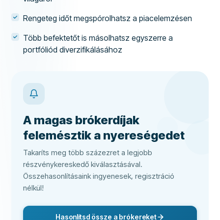
Rengeteg időt megspórolhatsz a piacelemzésen
Több befektetőt is másolhatsz egyszerre a
portfóliód diverzifikálásához
A magas brókerdíjak
felemésztik a nyereségedet
Takaríts meg több százezret a legjobb
részvénykereskedő kiválasztásával.
Összehasonlításaink ingyenesek, regisztráció
nélkül!
Hasonlítsd össze a brókereket