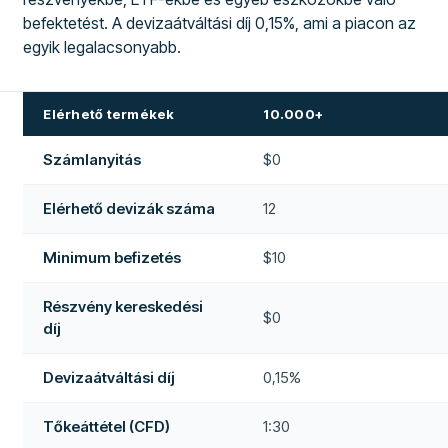
befektetést. A devizaátváltási díj 0,15%, ami a piacon az
egyik legalacsonyabb.
Elérhető termékek
10.000+
Számlanyitás
$0
Elérhető devizák száma
12
Minimum befizetés
$10
Részvény kereskedési
$0
díj
Devizaátváltási díj
0,15%
Tőkeáttétel (CFD)
1:30