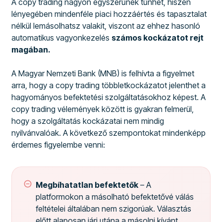
A copy trading nagyon egyszerűnek tűnhet, hiszen
lényegében mindenféle piaci hozzáértés és tapasztalat
nélkül lemásolhatsz valakit, viszont az ehhez hasonló
automatikus vagyonkezelés
számos kockázatot rejt
magában.
A Magyar Nemzeti Bank (MNB) is felhívta a figyelmet
arra, hogy a copy trading többletkockázatot jelenthet a
hagyományos befektetési szolgáltatásokhoz képest. A
copy trading vélemények között is gyakran felmerül,
hogy a szolgáltatás kockázatai nem mindig
nyilvánvalóak. A következő szempontokat mindenképp
érdemes figyelembe venni:
Megbíhatatlan befektetők
– A
platformokon a másolható befektetővé válás
feltételei általában nem szigorúak. Választás
előtt alaposan járj utána a másolni kívánt