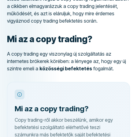
a cikkben elmagyarázzuk a copy trading jelentését,
működését, és azt is eláruljuk, hogy mire érdemes
vigyáznod copy trading befektetés során.
Mi az a copy trading?
A copy trading egy viszonylag új szolgáltatás az
internetes brókerek körében: a lényege az, hogy egy új
szintre emeli a
közösségi befektetés
fogalmát.
Mi az a copy trading?
Copy trading-ről akkor beszélünk, amikor egy
befektetési szolgáltató elérhetővé teszi
számunkra más befektetők saját befektetési