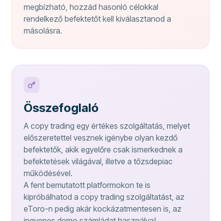
megbízható, hozzád hasonló célokkal
rendelkező befektetőt kell kiválasztanod a
másolásra.
Összefoglaló
A copy trading egy értékes szolgáltatás, melyet
előszeretettel vesznek igénybe olyan kezdő
befektetők, akik egyelőre csak ismerkednek a
befektetések világával, illetve a tőzsdepiac
működésével.
A fent bemutatott platformokon te is
kipróbálhatod a copy trading szolgáltatást, az
eToro-n pedig akár kockázatmentesen is, az
ingyenes demo számládat használva!