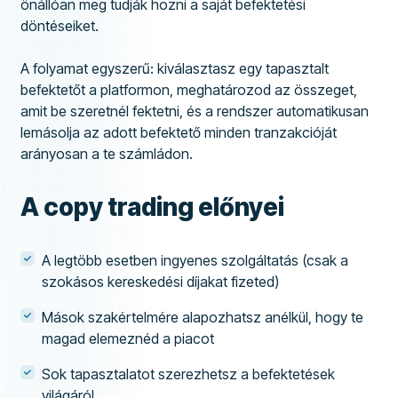
önállóan meg tudják hozni a saját befektetési
döntéseiket.
A folyamat egyszerű: kiválasztasz egy tapasztalt
befektetőt a platformon, meghatározod az összeget,
amit be szeretnél fektetni, és a rendszer automatikusan
lemásolja az adott befektető minden tranzakcióját
arányosan a te számládon.
A copy trading előnyei
A legtöbb esetben ingyenes szolgáltatás (csak a
szokásos kereskedési díjakat fizeted)
Mások szakértelmére alapozhatsz anélkül, hogy te
magad elemeznéd a piacot
Sok tapasztalatot szerezhetsz a befektetések
világáról