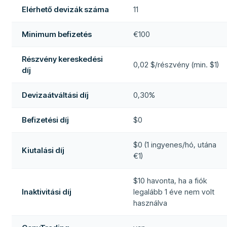
Elérhető devizák száma
11
Minimum befizetés
€100
Részvény kereskedési
0,02 $/részvény (min. $1)
díj
Devizaátváltási díj
0,30%
Befizetési díj
$0
$0 (1 ingyenes/hó, utána
Kiutalási díj
€1)
$10 havonta, ha a fiók
Inaktivitási díj
legalább 1 éve nem volt
használva