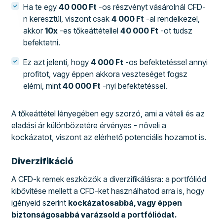
Ha te egy
40 000 Ft
-os részvényt vásárolnál CFD-
n keresztül, viszont csak
4 000 Ft
-al rendelkezel,
akkor
10x
-es tőkeáttétellel
40 000 Ft
-ot tudsz
befektetni.
Ez azt jelenti, hogy
4 000 Ft
-os befektetéssel annyi
profitot, vagy éppen akkora veszteséget fogsz
elérni, mint
40 000 Ft
-nyi befektetéssel.
A tőkeáttétel lényegében egy szorzó, ami a vételi és az
eladási ár különbözetére érvényes - növeli a
kockázatot, viszont az elérhető potenciális hozamot is.
Diverzifikáció
A CFD-k remek eszközök a diverzifikálásra: a portfóliód
kibővítése mellett a CFD-ket használhatod arra is, hogy
igényeid szerint
kockázatosabbá, vagy éppen
biztonságosabbá varázsold a portfóliódat.