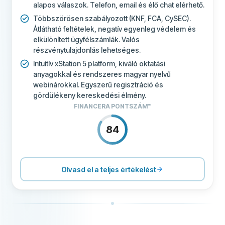
Élő chat
alapos válaszok. Telefon, email és élő chat elérhető.
Igen
Többszörösen szabályozott (KNF, FCA, CySEC).
E-mail támogatás
Igen
Átlátható feltételek, negatív egyenleg védelem és
elkülönített ügyfélszámlák. Valós
Telefonos támogatás
Nem
részvénytulajdonlás lehetséges.
Intuítív xStation 5 platform, kiváló oktatási
Közösségi fórumok
Nem
anyagokkal és rendszeres magyar nyelvű
TOVÁBBI MEZŐK
webinárokkal. Egyszerű regisztráció és
gördülékeny kereskedési élmény.
Ajánlott cég
Igen
FINANCERA PONTSZÁM™
84
Többet erről a cégről
ÁRAZÁS
80
TÁMOGATÁS
100
Olvasd el a teljes értékelést
FELTÉTELEK
80