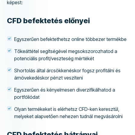
képest:
CFD befektetés előnyei
Egyszerűen befektethetsz online többezer termékbe
Tőkeáttétel segítségével megsokszorozhatod a
potenciális profit/veszteség mértékét
Shortolás által árcsökkenéskor fogsz profitálni és
árnövekedéskor pénzt veszíteni
Egyszerűen és kényelmesen diverzifikálhatod a
portfóliódat
Olyan termékeket is elérhetsz CFD-ken keresztül,
melyeket alapvetően nehezen tudnál megvásárolni
CFD befektetés hátrányai