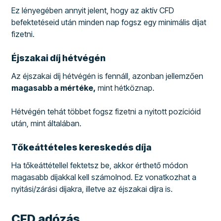
Ez lényegében annyit jelent, hogy az aktív CFD
befektetéseid után minden nap fogsz egy minimális díjat
fizetni.
Éjszakai díj hétvégén
Az éjszakai díj hétvégén is fennáll, azonban jellemzően
magasabb a mértéke,
mint hétköznap.
Hétvégén tehát többet fogsz fizetni a nyitott pozícióid
után, mint általában.
Tőkeáttételes kereskedés díja
Ha tőkeáttétellel fektetsz be, akkor érthető módon
magasabb díjakkal kell számolnod. Ez vonatkozhat a
nyitási/zárási díjakra, illetve az éjszakai díjra is.
CFD adózás