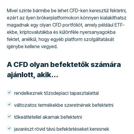
Mivel szinte bármibe be lehet CFD-ken keresztül fektetni,
ezért az ilyen brókerplatformokon könnyen kialakíthatsz
magadnak egy olyan CFD portfóliót, amely például ETF-
ekbe, kriptovalutákba és különféle nyersanyagokba
fektet, anélkül, hogy egyéb platform szolgáltatását
igénybe kellene vegyed.
A CFD olyan befektetők számára
ajánlott, akik...
rendelkeznek tőzsdepiaci tapasztalattal
változatos termékekbe szeretnének befektetni
tőkeáttétellel akarnak befektetni
javarészt rövid távú befektetéseket keresnek