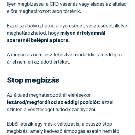
Ilyen megbízással a CFD vásárlás vagy eladás az általad
előre meghatározott áron történik.
Ezzel szabályozhatod a nyereséget, veszteséget, illetve
meghatározhatod, hogy
milyen árfolyamnál
szeretnél belépni a piacra.
A megbízás nem lesz teljesítve mindaddig, ameddig az
ár el nem éri az adott értéket.
Stop megbízás
Az általad meghatározott ár elérésekor
lezárod/megfordítod az eddigi pozíciót:
ezzel
szintén a veszteséget tudod szabályozni.
Ebből létezik egy másik változat is, a csúszó stop
megbízás, amely kedvező ármozgás esetén nem lép