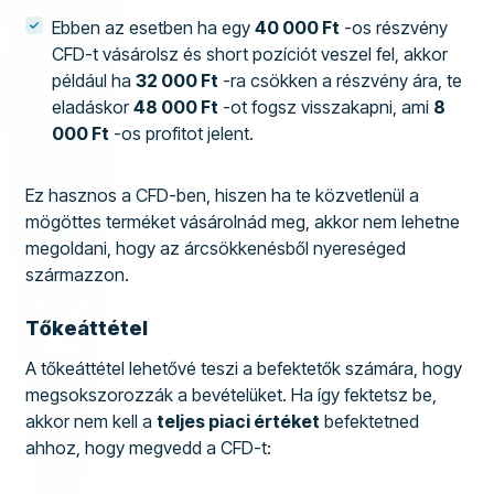
Ebben az esetben ha egy
40 000 Ft
-os részvény
CFD-t vásárolsz és short pozíciót veszel fel, akkor
például ha
32 000 Ft
-ra csökken a részvény ára, te
eladáskor
48 000 Ft
-ot fogsz visszakapni, ami
8
000 Ft
-os profitot jelent.
Ez hasznos a CFD-ben, hiszen ha te közvetlenül a
mögöttes terméket vásárolnád meg, akkor nem lehetne
megoldani, hogy az árcsökkenésből nyereséged
származzon.
Tőkeáttétel
A tőkeáttétel lehetővé teszi a befektetők számára, hogy
megsokszorozzák a bevételüket. Ha így fektetsz be,
akkor nem kell a
teljes piaci értéket
befektetned
ahhoz, hogy megvedd a CFD-t: