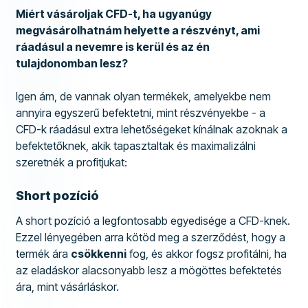
Miért vásároljak CFD-t, ha ugyanúgy
megvásárolhatnám helyette a részvényt, ami
ráadásul a nevemre is kerül és az én
tulajdonomban lesz?
Igen ám, de vannak olyan termékek, amelyekbe nem
annyira egyszerű befektetni, mint részvényekbe - a
CFD-k ráadásul extra lehetőségeket kínálnak azoknak a
befektetőknek, akik tapasztaltak és maximalizálni
szeretnék a profitjukat:
Short pozíció
A short pozíció a legfontosabb egyedisége a CFD-knek.
Ezzel lényegében arra kötöd meg a szerződést, hogy a
termék ára
csökkenni
fog, és akkor fogsz profitálni, ha
az eladáskor alacsonyabb lesz a mögöttes befektetés
ára, mint vásárláskor.