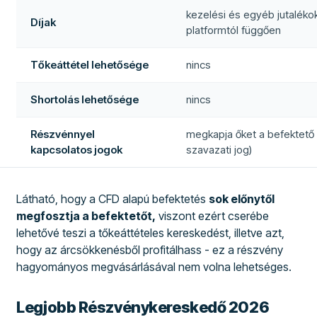
kezelési és egyéb jutaléko
Díjak
platformtól függően
Tőkeáttétel lehetősége
nincs
Shortolás lehetősége
nincs
Részvénnyel
megkapja őket a befektető (
kapcsolatos jogok
szavazati jog)
Látható, hogy a CFD alapú befektetés
sok előnytől
megfosztja a befektetőt,
viszont ezért cserébe
lehetővé teszi a tőkeáttételes kereskedést, illetve azt,
hogy az árcsökkenésből profitálhass - ez a részvény
hagyományos megvásárlásával nem volna lehetséges.
Legjobb Részvénykereskedő 2026