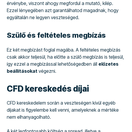
érvénybe, viszont ahogy megfordul a mutató, kilép.
Ezzel lényegében azt garantálhatod magadnak, hogy
egyáltalán ne legyen veszteséged.
Szülő és feltételes megbízás
Ez két megbízást foglal magába. A feltételes megbízás
csak akkor teljesül, ha előtte a szülő megbízás is teljesül,
így ezzel a megbízással lehetőségedben áll
előzetes
beállításokat
végezni.
CFD kereskedés díjai
CFD kereskedelem során a veszteségen kívül egyéb
díjakat is figyelembe kell venni, amelyeknek a mértéke
nem elhanyagolható.
A két legfontosabb költség a spread, illetve a