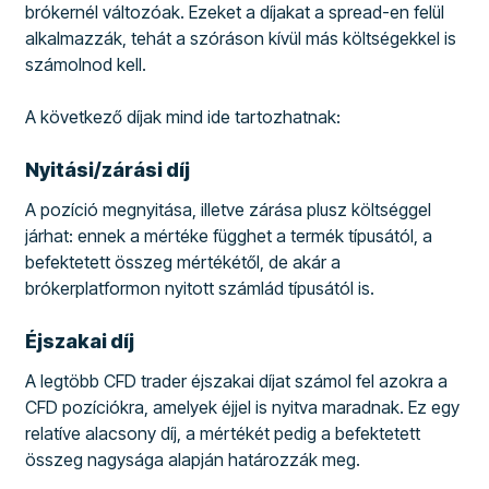
brókernél változóak. Ezeket a díjakat a spread-en felül
alkalmazzák, tehát a szóráson kívül más költségekkel is
számolnod kell.
A következő díjak mind ide tartozhatnak:
Nyitási/zárási díj
A pozíció megnyitása, illetve zárása plusz költséggel
járhat: ennek a mértéke függhet a termék típusától, a
befektetett összeg mértékétől, de akár a
brókerplatformon nyitott számlád típusától is.
Éjszakai díj
A legtöbb CFD trader éjszakai díjat számol fel azokra a
CFD pozíciókra, amelyek éjjel is nyitva maradnak. Ez egy
relatíve alacsony díj, a mértékét pedig a befektetett
összeg nagysága alapján határozzák meg.