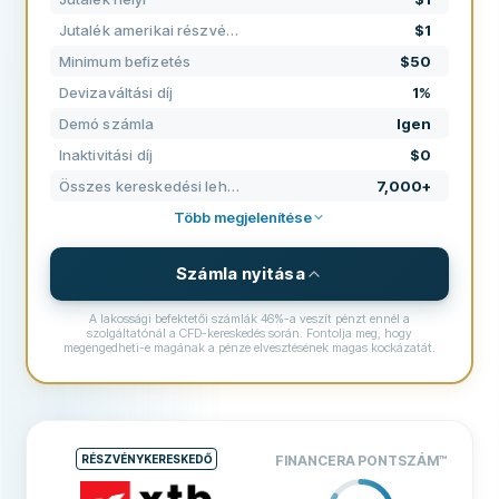
TÁMOGATÁS
60
Jutalék amerikai részvények
$1
FELTÉTELEK
80
Minimum befizetés
$50
TAPASZTALAT
75
Devizaváltási díj
1%
Demó számla
Igen
Inaktivitási díj
$0
Összes kereskedési lehetőség
7,000+
Több megjelenítése
Számla nyitása
A lakossági befektetői számlák 46%-a veszít pénzt ennél a
szolgáltatónál a CFD-kereskedés során. Fontolja meg, hogy
megengedheti-e magának a pénze elvesztésének magas kockázatát.
ÁRAZÁS, JUTALÉKOK ÉS DÍJAK
Jutalék helyi
$1
Jutalék amerikai részvények
$1
RÉSZVÉNYKERESKEDŐ
FINANCERA PONTSZÁM
™
Jutalék ETF-ek
0