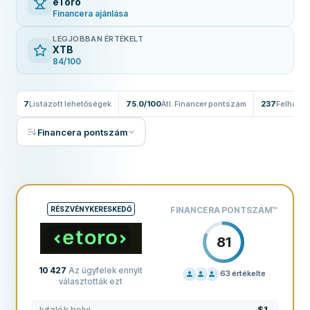
eToro
Financera ajánlása
LEGJOBBAN ÉRTÉKELT
XTB
84/100
7
Listázott lehetőségek
75.0/100
Átl. Financer pontszám
237
Felhaszn
Financera pontszám
RÉSZVÉNYKERESKEDŐ
FINANCERA PONTSZÁM
™
81
10 427
Az ügyfelek ennyit
63
értékelte
választották ezt
ÁRAZÁS
70
Jutalék helyi
$1