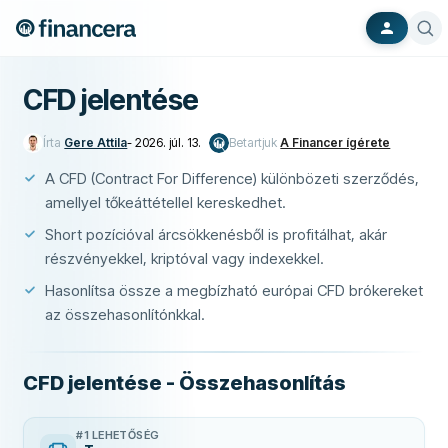
CFD jelentése
Írta
Gere Attila
-
2026. júl. 13.
Betartjuk
A Financer ígérete
A CFD (Contract For Difference) különbözeti szerződés,
amellyel tőkeáttétellel kereskedhet.
Short pozícióval árcsökkenésből is profitálhat, akár
részvényekkel, kriptóval vagy indexekkel.
Hasonlítsa össze a megbízható európai CFD brókereket
az összehasonlítónkkal.
CFD jelentése - Összehasonlítás
#1 LEHETŐSÉG