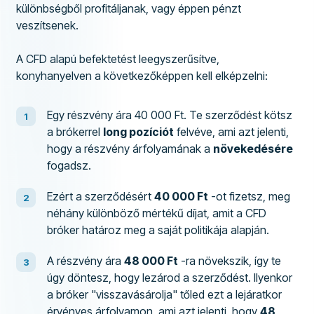
különbségből profitáljanak, vagy éppen pénzt
veszítsenek.
A CFD alapú befektetést leegyszerűsítve,
konyhanyelven a következőképpen kell elképzelni:
Egy részvény ára 40 000 Ft. Te szerződést kötsz
a brókerrel
long pozíciót
felvéve, ami azt jelenti,
hogy a részvény árfolyamának a
növekedésére
fogadsz.
Ezért a szerződésért
40 000 Ft
-ot fizetsz, meg
néhány különböző mértékű díjat, amit a CFD
bróker határoz meg a saját politikája alapján.
A részvény ára
48 000 Ft
-ra növekszik, így te
úgy döntesz, hogy lezárod a szerződést. Ilyenkor
a bróker "visszavásárolja" tőled ezt a lejáratkor
érvényes árfolyamon, ami azt jelenti, hogy
48