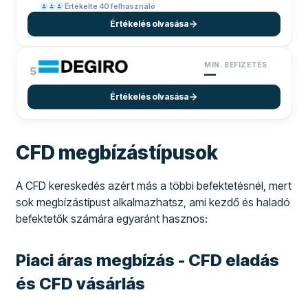
Értékelte 40 felhasználó
Értékelés olvasása
MIN. BEFIZETÉS
5
—
Értékelés olvasása
CFD megbízástípusok
A CFD kereskedés azért más a többi befektetésnél, mert
sok megbízástípust alkalmazhatsz, ami kezdő és haladó
befektetők számára egyaránt hasznos:
Piaci áras megbízás
- CFD eladás
és CFD vásárlás