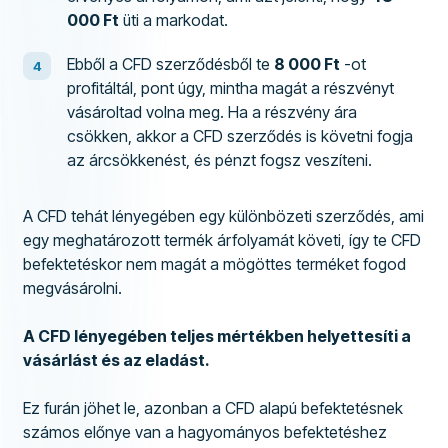
000 Ft
üti a markodat.
Ebből a CFD szerződésből te
8 000 Ft
-ot
profitáltál, pont úgy, mintha magát a részvényt
vásároltad volna meg. Ha a részvény ára
csökken, akkor a CFD szerződés is követni fogja
az árcsökkenést, és pénzt fogsz veszíteni.
A CFD tehát lényegében egy különbözeti szerződés, ami
egy meghatározott termék árfolyamát követi, így te CFD
befektetéskor nem magát a mögöttes terméket fogod
megvásárolni.
A CFD lényegében teljes mértékben helyettesíti a
vásárlást és az eladást.
Ez furán jöhet le, azonban a CFD alapú befektetésnek
számos előnye van a hagyományos befektetéshez