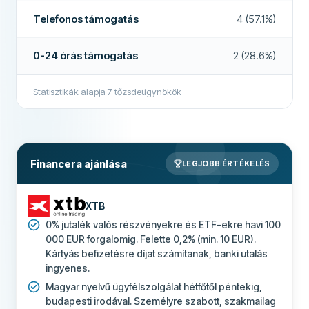
Töredékrészvények
Nem
TOVÁBBI MEZŐK
Telefonos támogatás
4 (57.1%)
Ajánlott cég
Igen
Befizetés bankkártyával
Igen
0-24 órás támogatás
2 (28.6%)
Demó számla
Nem
Többet erről a cégről
Statisztikák alapja
7
tőzsdeügynökök
Kamat a nem befektetett pénzeszközökre
Igen
BEFEKTETÉSI LEHETŐSÉGEK
Tőzsdék száma
15
Financera ajánlása
LEGJOBB ÉRTÉKELÉS
Részvények száma
40,000+
ETF-ek száma
3,500+
XTB
Összes kereskedési lehetőség
1,000,000
0% jutalék valós részvényekre és ETF-ekre havi 100
000 EUR forgalomig. Felette 0,2% (min. 10 EUR).
Szabályozó testület
CySEC
Kártyás befizetésre díjat számítanak, banki utalás
BIZTONSÁG ÉS TÁMOGATÁS
ingyenes.
Magyar nyelvű ügyfélszolgálat hétfőtől péntekig,
0-24 órás támogatás
Nem
budapesti irodával. Személyre szabott, szakmailag