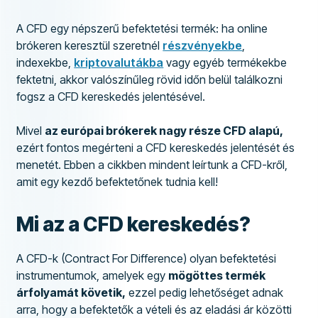
A CFD egy népszerű befektetési termék: ha online
brókeren keresztül szeretnél
részvényekbe
,
indexekbe,
kriptovalutákba
vagy egyéb termékekbe
fektetni, akkor valószínűleg rövid időn belül találkozni
fogsz a CFD kereskedés jelentésével.
Mivel
az európai brókerek nagy része CFD alapú,
ezért fontos megérteni a CFD kereskedés jelentését és
menetét. Ebben a cikkben mindent leírtunk a CFD-kről,
amit egy kezdő befektetőnek tudnia kell!
Mi az a CFD kereskedés?
A CFD-k (Contract For Difference) olyan befektetési
instrumentumok, amelyek egy
mögöttes termék
árfolyamát követik,
ezzel pedig lehetőséget adnak
arra, hogy a befektetők a vételi és az eladási ár közötti