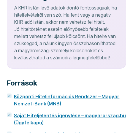
A KHR listán levő adatok döntő fontosságúak, ha
hitelfelvételről van szó. Ha fent vagy a negatív
KHR adólistán, akkor nem vehetsz fel hitelt.
Jó hiteltörténet esetén előnyösebb feltételek
mellett vehetsz fel újabb kölcsönt. Ha hitelre van
szükséged, a nálunk ingyen összehasonlíthatod
a magyarországi személyi kölcsönöket és
kiválaszthatod a számodra legmegfelelőbbet!
Források
Központi Hitelinformációs Rendszer – Magyar
Nemzeti Bank (MNB)
Saját Hiteljelentés igénylése – magyarorszag.hu
(Ügyfélkapu)