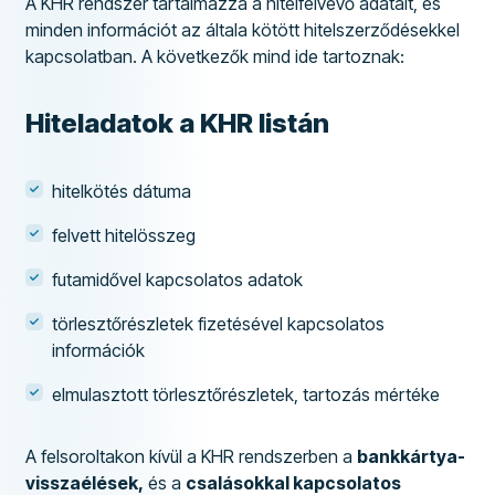
A KHR rendszer tartalmazza a hitelfelvevő adatait, és
minden információt az általa kötött hitelszerződésekkel
kapcsolatban. A következők mind ide tartoznak:
Hiteladatok a KHR listán
hitelkötés dátuma
felvett hitelösszeg
futamidővel kapcsolatos adatok
törlesztőrészletek fizetésével kapcsolatos
információk
elmulasztott törlesztőrészletek, tartozás mértéke
A felsoroltakon kívül a KHR rendszerben a
bankkártya-
visszaélések,
és a
csalásokkal kapcsolatos