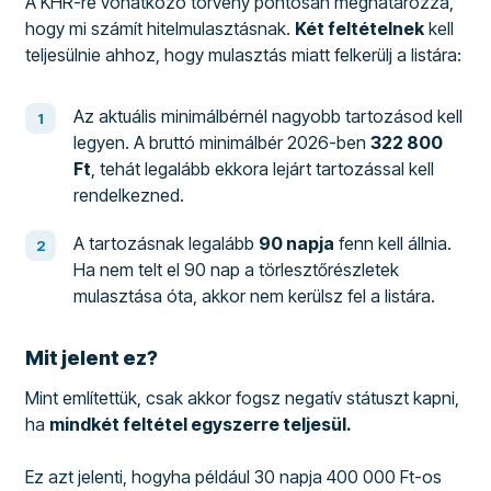
A KHR-re vonatkozó törvény pontosan meghatározza,
hogy mi számít hitelmulasztásnak.
Két feltételnek
kell
teljesülnie ahhoz, hogy mulasztás miatt felkerülj a listára:
Az aktuális minimálbérnél nagyobb tartozásod kell
legyen. A bruttó minimálbér 2026-ben
322 800
Ft
, tehát legalább ekkora lejárt tartozással kell
rendelkezned.
A tartozásnak legalább
90 napja
fenn kell állnia.
Ha nem telt el 90 nap a törlesztőrészletek
mulasztása óta, akkor nem kerülsz fel a listára.
Mit jelent ez?
Mint említettük, csak akkor fogsz negatív státuszt kapni,
ha
mindkét feltétel egyszerre teljesül.
Ez azt jelenti, hogyha például 30 napja 400 000 Ft-os