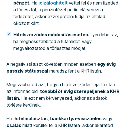
pénzét.
Ha
jelzáloghitelt
vettél fel és nem fizetted
a törlesztőt, a pénzintézet pedig elárverezi a
fedezetet, akkor ezzel pótolni tudja az általad
okozott kárt.
Hitelszerződés módosítás esetén.
Ilyen lehet az,
ha meghosszabbítod a futamidőt, vagy
megváltoztatod a törlesztés módját.
A negatív státuszt követően minden esetben
egy évig
passzív státusszal
maradsz fent a KHR listán.
Megszabhatod azt, hogy a hitelszerződés lejárta után
az információid
további öt évig szerepeljenek a KHR
listán.
Ha ezt nem kérvényezed, akkor az adatok
törlésre kerülnek.
Ha
hitelmulasztás,
bankkártya-visszaélés
vagy
csalás
miatt kerültél fel a KHR listára, akkor akaratod