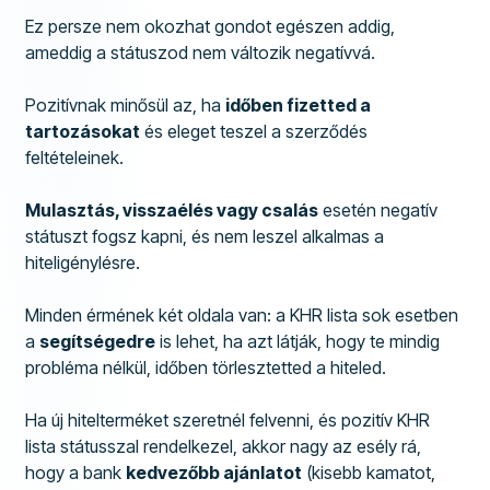
Ez persze nem okozhat gondot egészen addig,
ameddig a státuszod nem változik negatívvá.
Pozitívnak minősül az, ha
időben fizetted a
tartozásokat
és eleget teszel a szerződés
feltételeinek.
Mulasztás, visszaélés vagy csalás
esetén negatív
státuszt fogsz kapni, és nem leszel alkalmas a
hiteligénylésre.
Minden érmének két oldala van: a KHR lista sok esetben
a
segítségedre
is lehet, ha azt látják, hogy te mindig
probléma nélkül, időben törlesztetted a hiteled.
Ha új hitelterméket szeretnél felvenni, és pozitív KHR
lista státusszal rendelkezel, akkor nagy az esély rá,
hogy a bank
kedvezőbb ajánlatot
(kisebb kamatot,