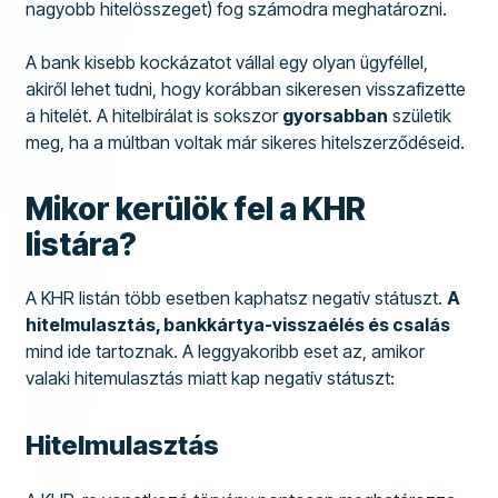
nagyobb hitelösszeget) fog számodra meghatározni.
A bank kisebb kockázatot vállal egy olyan ügyféllel,
akiről lehet tudni, hogy korábban sikeresen visszafizette
a hitelét. A hitelbírálat is sokszor
gyorsabban
születik
meg, ha a múltban voltak már sikeres hitelszerződéseid.
Mikor kerülök fel a KHR
listára?
A KHR listán több esetben kaphatsz negatív státuszt.
A
hitelmulasztás, bankkártya-visszaélés és csalás
mind ide tartoznak. A leggyakoribb eset az, amikor
valaki hitemulasztás miatt kap negatív státuszt:
Hitelmulasztás