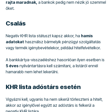
rajta maradnak,
a bankok pedig nem nézik jó szemmel
őket.
Csalás
Negatív KHR lista státuszt kapsz akkor, ha
hamis
adatokat
használsz bármelyik pénzügyi szolgáltatás
vagy termék igénybevételekor, például hitelfelvételkor.
A bankkártya-visszaéléshez hasonlóan ilyen esetben is
5 éves
nyilvántartásra kell számítani, a listáról ennél
hamarabb nem lehet lekerülni.
KHR lista adóstárs esetén
Vigyázni kell, ugyanis ha nem sikerül törleszteni a hitelt,
akkor az igénylővel együtt az adóstárs is felkerül a
negatív KHR listára.