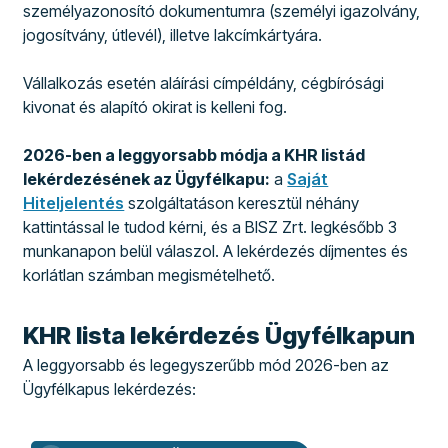
személyazonosító dokumentumra (személyi igazolvány,
jogosítvány, útlevél), illetve lakcímkártyára.
Vállalkozás esetén aláírási címpéldány, cégbírósági
kivonat és alapító okirat is kelleni fog.
2026-ben a leggyorsabb módja a KHR listád
lekérdezésének az Ügyfélkapu:
a
Saját
Hiteljelentés
szolgáltatáson keresztül néhány
kattintással le tudod kérni, és a BISZ Zrt. legkésőbb 3
munkanapon belül válaszol. A lekérdezés díjmentes és
korlátlan számban megismételhető.
KHR lista lekérdezés Ügyfélkapun
A leggyorsabb és legegyszerűbb mód 2026-ben az
Ügyfélkapus lekérdezés: