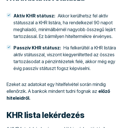
Aktív KHR státusz:
Akkor kerülhetsz fel aktív
státusszal a KHR listára, ha rendelkezel 90 napot
meghaladó, minimálbérnél nagyobb összegű lejárt
tartozással. Ez bármilyen hiteltermékre érvényes.
Passzív KHR státusz:
Ha felkerültél a KHR listára
aktív státusszal, viszont kiegyenlítetted az összes
tartozásodat a pénzintézetek felé, akkor még egy
évig passzív státuszt fogsz képviselni.
Ezeket az adatokat egy hitelfelvétel során mindig
ellenőrzik. A bankok mindent tudni fognak az
előző
hiteleidről.
KHR lista lekérdezés