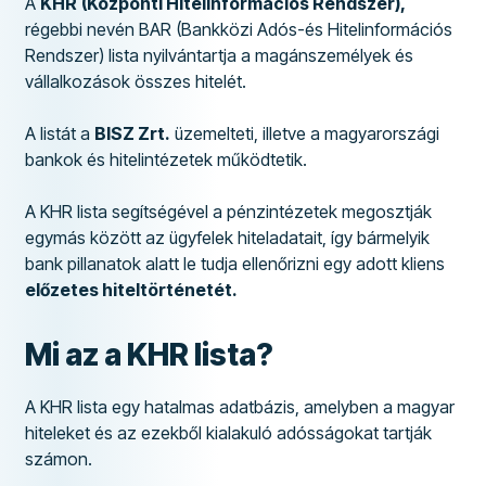
A
KHR
(Központi Hitelinformációs Rendszer),
régebbi nevén BAR (Bankközi Adós-és Hitelinformációs
Rendszer) lista nyilvántartja a magánszemélyek és
vállalkozások összes hitelét.
A listát a
BISZ Zrt.
üzemelteti, illetve a magyarországi
bankok és hitelintézetek működtetik.
A KHR lista segítségével a pénzintézetek megosztják
egymás között az ügyfelek hiteladatait, így bármelyik
bank pillanatok alatt le tudja ellenőrizni egy adott kliens
előzetes hiteltörténetét.
Mi az a KHR lista?
A KHR lista egy hatalmas adatbázis, amelyben a magyar
hiteleket és az ezekből kialakuló adósságokat tartják
számon.