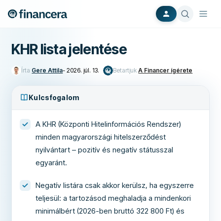
KHR lista jelentése
Írta
Gere Attila
-
2026. júl. 13.
Betartjuk
A Financer ígérete
Kulcsfogalom
A KHR (Központi Hitelinformációs Rendszer)
minden magyarországi hitelszerződést
nyilvántart – pozitív és negatív státusszal
egyaránt.
Negatív listára csak akkor kerülsz, ha egyszerre
teljesül: a tartozásod meghaladja a mindenkori
minimálbért (2026-ben bruttó 322 800 Ft) és