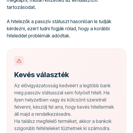
megkapni, miután kifizetted az elmulasztott
tartozásodat.
A hitelezők a passzív státuszt hasonlóan le tudják
kérdezni, ezért tudni fogják rólad, hogy a korábbi
hiteleddel problémák adódtak.
Kevés választék
Az elővigyázatosság kedvéért a legtöbb bank
még passzív státusszal sem folyósít hitelt. Ha
ilyen helyzetben vagy és kölcsönt szeretnél
felvenni, készülj fel arra, hogy kevés hiteltermék
áll majd a rendelkezésedre.
Ha találsz megfelelő terméket, akkor a bankok
szigorúbb feltételeket tűzhetnek ki számodra.