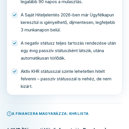
legalább 90 napos a mulasztás.
A Saját Hiteljelentés 2026-ben már Ügyfélkapun
keresztül is igényelhető, díjmentesen, legfeljebb
3 munkanapon belül.
A negatív státusz teljes tartozás rendezése után
egy évig passzív státuszként látszik, utána
automatikusan törlődik.
Aktív KHR státusszal szinte lehetetlen hitelt
felvenni – passzív státusszal is nehéz, de nem
kizárt.
A FINANCERA MAGYARÁZZA: KHR LISTA