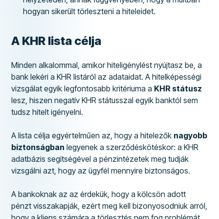
hogyan sikerült törleszteni a hiteleidet.
A KHR lista célja
Minden alkalommal, amikor hiteligénylést nyújtasz be, a
bank lekéri a KHR listáról az adataidat. A hitelképességi
vizsgálat egyik legfontosabb kritériuma a
KHR státusz
lesz, hiszen negatív KHR státusszal egyik banktól sem
tudsz hitelt igényelni.
A lista célja egyértelműen az, hogy a hitelezők
nagyobb
biztonságban
legyenek a szerződéskötéskor: a KHR
adatbázis segítségével a pénzintézetek meg tudják
vizsgálni azt, hogy az ügyfél mennyire biztonságos.
A bankoknak az az érdekük, hogy a kölcsön adott
pénzt visszakapják, ezért meg kell bizonyosodniuk arról,
hogy a kliens számára a törlesztés nem fog problémát