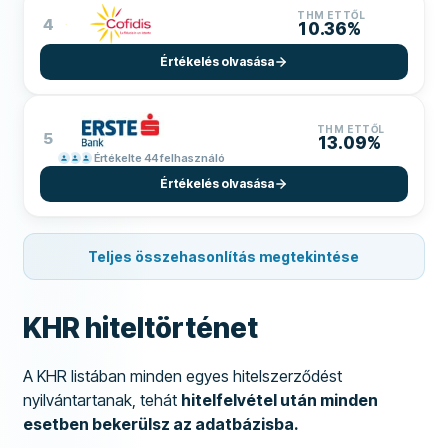
THM ETTŐL
4
10.36%
Értékelés olvasása
THM ETTŐL
5
13.09%
Értékelte 44 felhasználó
Értékelés olvasása
Teljes összehasonlítás megtekintése
KHR hiteltörténet
A KHR listában minden egyes hitelszerződést
nyilvántartanak, tehát
hitelfelvétel után minden
esetben bekerülsz az adatbázisba.