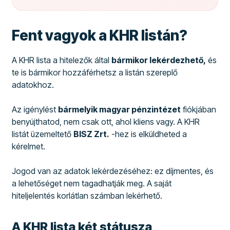
Fent vagyok a KHR listán?
A KHR lista a hitelezők által
bármikor lekérdezhető,
és
te is bármikor hozzáférhetsz a listán szereplő
adatokhoz.
Az igénylést
bármelyik magyar pénzintézet
fiókjában
benyújthatod, nem csak ott, ahol kliens vagy. A KHR
listát üzemeltető
BISZ Zrt.
-hez is elküldheted a
kérelmet.
Jogod van az adatok lekérdezéséhez: ez díjmentes, és
a lehetőséget nem tagadhatják meg. A saját
hiteljelentés korlátlan számban lekérhető.
A KHR lista két státusza