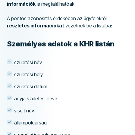
információk
is megtalálhatóak.
A pontos azonosítás érdekében az ügyfelekről
részletes információkat
vezetnek be a listába:
Személyes adatok a KHR listán
születési név
születési hely
születési dátum
anyja születési neve
viselt név
állampolgárság
személyi igazolvány szám