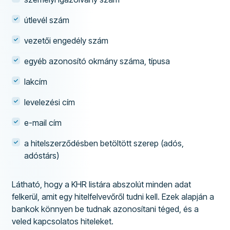
útlevél szám
vezetői engedély szám
egyéb azonosító okmány száma, típusa
lakcím
levelezési cím
e-mail cím
a hitelszerződésben betöltött szerep (adós,
adóstárs)
Látható, hogy a KHR listára abszolút minden adat
felkerül, amit egy hitelfelvevőről tudni kell. Ezek alapján a
bankok könnyen be tudnak azonosítani téged, és a
veled kapcsolatos hiteleket.