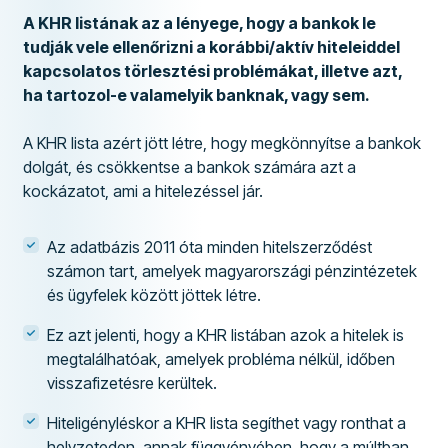
A KHR listának az a lényege, hogy a bankok le
tudják vele ellenőrizni a korábbi/aktív hiteleiddel
kapcsolatos törlesztési problémákat, illetve azt,
ha tartozol-e valamelyik banknak, vagy sem.
A KHR lista azért jött létre, hogy megkönnyítse a bankok
dolgát, és csökkentse a bankok számára azt a
kockázatot, ami a hitelezéssel jár.
Az adatbázis 2011 óta minden hitelszerződést
számon tart, amelyek magyarországi pénzintézetek
és ügyfelek között jöttek létre.
Ez azt jelenti, hogy a KHR listában azok a hitelek is
megtalálhatóak, amelyek probléma nélkül, időben
visszafizetésre kerültek.
Hiteligényléskor a KHR lista segíthet vagy ronthat a
helyzeteden, annak függvényében, hogy a múltban