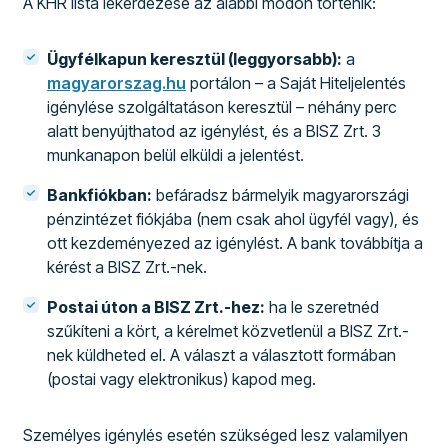
A KHR lista lekérdezése az alábbi módon történik:
Ügyfélkapun keresztül (leggyorsabb):
a
magyarorszag.hu
portálon – a Saját Hiteljelentés
igénylése szolgáltatáson keresztül – néhány perc
alatt benyújthatod az igénylést, és a BISZ Zrt. 3
munkanapon belül elküldi a jelentést.
Bankfiókban:
befáradsz bármelyik magyarországi
pénzintézet fiókjába (nem csak ahol ügyfél vagy), és
ott kezdeményezed az igénylést. A bank továbbítja a
kérést a BISZ Zrt.-nek.
Postai úton a BISZ Zrt.-hez:
ha le szeretnéd
szűkíteni a kört, a kérelmet közvetlenül a BISZ Zrt.-
nek küldheted el. A választ a választott formában
(postai vagy elektronikus) kapod meg.
Személyes igénylés esetén szükséged lesz valamilyen