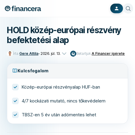
HOLD közép-európai részvény
befektetési alap
Írta
Gere Attila
-
2026. júl. 13.
Betartjuk
A Financer ígérete
Kulcsfogalom
Közép-európai részvényalap HUF-ban
4/7 kockázati mutató, nincs tőkevédelem
TBSZ-en 5 év után adómentes lehet