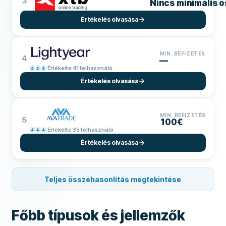
3
Nincs minimális 
Értékelés olvasása
MIN. BEFIZETÉS
4
—
Értékelte 41 felhasználó
Értékelés olvasása
MIN. BEFIZETÉS
5
100€
Értékelte 35 felhasználó
Értékelés olvasása
Teljes összehasonlítás megtekintése
Főbb típusok és jellemzők