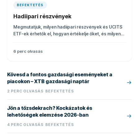
BEFEKTETÉS
Hadiipari részvények
Megmutatjuk, milyen hadiipari részvények és UCITS
ETF-ek érhetők el, hogyan értékelje őket, és milyen
ágazati, politikai és devizakockázatokra figyeljen.
6
perc olvasás
Kövesd a fontos gazdasági eseményeket a
piacokon – XTB gazdasági naptár
2
PERC OLVASÁS
BEFEKTETÉS
Jön a tőzsdekrach? Kockázatok és
lehetőségek elemzése 2026-ban
4
PERC OLVASÁS
BEFEKTETÉS