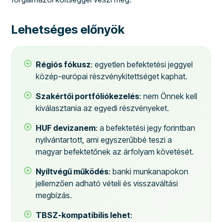
Lehetséges előnyök
Régiós fókusz
: egyetlen befektetési jeggyel
közép-európai részvénykitettséget kaphat.
Szakértői portfóliókezelés
: nem Önnek kell
kiválasztania az egyedi részvényeket.
HUF devizanem
: a befektetési jegy forintban
nyilvántartott, ami egyszerűbbé teszi a
magyar befektetőnek az árfolyam követését.
Nyíltvégű működés
: banki munkanapokon
jellemzően adható vételi és visszaváltási
megbízás.
TBSZ-kompatibilis lehet
: