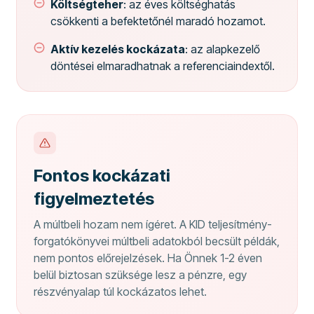
Költségteher
: az éves költséghatás
csökkenti a befektetőnél maradó hozamot.
Aktív kezelés kockázata
: az alapkezelő
döntései elmaradhatnak a referenciaindextől.
Fontos kockázati
figyelmeztetés
A múltbeli hozam nem ígéret. A KID teljesítmény-
forgatókönyvei múltbeli adatokból becsült példák,
nem pontos előrejelzések. Ha Önnek 1-2 éven
belül biztosan szüksége lesz a pénzre, egy
részvényalap túl kockázatos lehet.