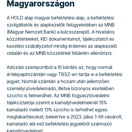
Magyarországon
A HOLD alap magyar befektetési alap, a befektetési
szolgáltatók és alapkezelők felügyeletében az MNB
(Magyar Nemzeti Bank) a kulcsszereplő. A hivatalos
közzétételeket, KID dokumentumot, tájékoztatót és
kezelési szabályzatot mindig érdemes az alapkezelő
oldalán és az MNB közzétételi felületén ellenőrizni.
Adózási szempontból a fő kérdés az, hogy normál
értékpapírszámlán vagy TBSZ-en tartja-e a befektetési
jegyet. Normál számlán a hozam után jellemzően
személyi jövedelemadó, illetve bizonyos esetekben
szocho is felmerülhet. Az MNB fogyasztóvédelmi
tájékoztatója szerint a kamatjövedelmeknél 15%
kamatadó mellett 13% szocho is terhelhet egyes
megtakarításokat, beleértve a 2023. július 1-től vásárolt,
kamatadó alá eső befektetési jegyekből származó
kamatjövedelmet.