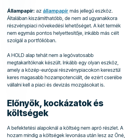
Állampapír:
az
állampapír
más jellegű eszköz.
Általában kiszámíthatóbb, de nem ad ugyanakkora
részvénypiaci növekedési lehetőséget. A két termék
nem egymás pontos helyettesítője, inkább más célt
szolgál a portfólióban.
A HOLD alap tehát nem a legóvatosabb
megtakarítóknak készült. Inkább egy olyan eszköz,
amely a közép-európai részvénypiacokon keresztül
keres magasabb hozampotenciált, de ezért cserébe
vállalni kell a piaci és devizás mozgásokat is.
Előnyök, kockázatok és
költségek
A befektetési alapoknál a költség nem apró részlet. A
hozam mindig a költségek levonása után lesz az Öné,