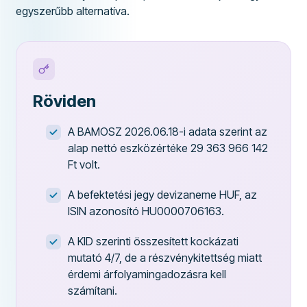
egyszerűbb alternatíva.
Röviden
A BAMOSZ 2026.06.18-i adata szerint az
alap nettó eszközértéke 29 363 966 142
Ft volt.
A befektetési jegy devizaneme HUF, az
ISIN azonosító HU0000706163.
A KID szerinti összesített kockázati
mutató 4/7, de a részvénykitettség miatt
érdemi árfolyamingadozásra kell
számítani.