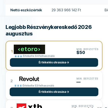
Nettó eszközérték
29 363 966 142 Ft
B
Legjobb Részvénykereskedő 2026
augusztus
MIN. BEFIZETÉS
1
$50
Értékelte 64 felhasználó
Értékelés olvasása
MIN. BEFIZETÉS
2
—
Értékelte 53 felhasználó
Értékelés olvasása
MIN. BEFIZETÉS