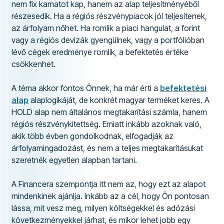
nem fix kamatot kap, hanem az alap teljesítményéből
részesedik. Ha a régiós részvénypiacok jól teljesítenek,
az árfolyam nőhet. Ha romlik a piaci hangulat, a forint
vagy a régiós devizák gyengülnek, vagy a portfólióban
lévő cégek eredménye romlik, a befektetés értéke
csökkenhet.
A téma akkor fontos Önnek, ha már érti a
befektetési
alap
alaplogikáját, de konkrét magyar terméket keres. A
HOLD alap nem általános megtakarítási számla, hanem
régiós részvénykitettség. Emiatt inkább azoknak való,
akik több évben gondolkodnak, elfogadják az
árfolyamingadozást, és nem a teljes megtakarításukat
szeretnék egyetlen alapban tartani.
A Financera szempontja itt nem az, hogy ezt az alapot
mindenkinek ajánlja. Inkább az a cél, hogy Ön pontosan
lássa, mit vesz meg, milyen költségekkel és adózási
következményekkel járhat, és mikor lehet jobb egy