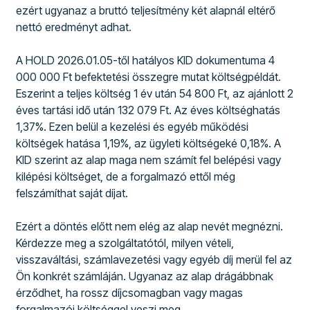
ezért ugyanaz a bruttó teljesítmény két alapnál eltérő
nettó eredményt adhat.
A HOLD 2026.01.05-től hatályos KID dokumentuma 4
000 000 Ft befektetési összegre mutat költségpéldát.
Eszerint a teljes költség 1 év után 54 800 Ft, az ajánlott 2
éves tartási idő után 132 079 Ft. Az éves költséghatás
1,37%. Ezen belül a kezelési és egyéb működési
költségek hatása 1,19%, az ügyleti költségeké 0,18%. A
KID szerint az alap maga nem számít fel belépési vagy
kilépési költséget, de a forgalmazó ettől még
felszámíthat saját díjat.
Ezért a döntés előtt nem elég az alap nevét megnézni.
Kérdezze meg a szolgáltatótól, milyen vételi,
visszaváltási, számlavezetési vagy egyéb díj merül fel az
Ön konkrét számláján. Ugyanaz az alap drágábbnak
érződhet, ha rossz díjcsomagban vagy magas
forgalmazói költséggel veszi meg.