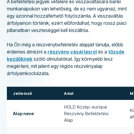
A befektetési jegyek vételére és visszaváltására banki
munkanapokon van lehetőség, de ez nem ugyanaz, mint
egy azonnal hozzáférhető folyószámla. A visszaváltás
árfolyamon történik, ezért előfordulhat, hogy rossz piaci
pillanatban veszteséggel kell kiszállnia.
Ha Ön még a részvénybefektetés alapjait tanulja, előbb
érdemes átnézni a
részvény vásárlásról
és a
tőzsde
kezdőknek
szóló útmutatókat. Így könnyebb lesz
megérteni, mit jelent egy régiós részvényalap
árfolyamkockázata.
Jellemző
Adat
M
HOLD Közép-európai
K
Alap neve
Részvény Befektetési
á
Alap