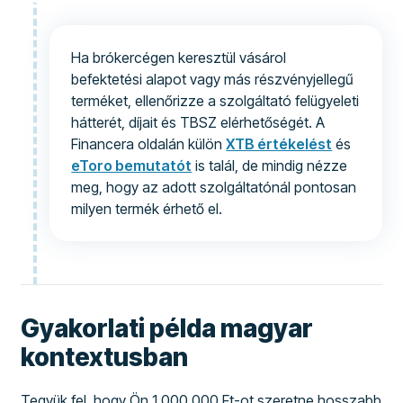
Ha brókercégen keresztül vásárol
befektetési alapot vagy más részvényjellegű
terméket, ellenőrizze a szolgáltató felügyeleti
hátterét, díjait és TBSZ elérhetőségét. A
Financera oldalán külön
XTB értékelést
és
eToro bemutatót
is talál, de mindig nézze
meg, hogy az adott szolgáltatónál pontosan
milyen termék érhető el.
Gyakorlati példa magyar
kontextusban
Tegyük fel, hogy Ön 1 000 000 Ft-ot szeretne hosszabb