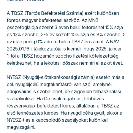
A TBSZ (Tartós Befektetési Számla) ezért különösen
fontos magyar befektetési eszköz. Az MNB
összefoglalója szerint 3 éven belüli feltörésnél 15% szja
és 13% szocho, 3-5 év között 10% szja és 8% szocho, 5
év után pedig 0% adó terheli a TBSZ hozamát. A NAV
2025.01.16-i tájékoztatója is kiemeli, hogy 2025. január
1-től a TBSZ hozamán szocho fizetési kötelezettség
keletkezhet, ha a lekötési időszak nem éri el az öt évet.
NYESZ (Nyugdíj-előtakarékossági számla) esetén más a
cél: nyugdíjcélú megtakarításról van szó, amelynél
adójóváírás is szóba jöhet, de szigorúbb felhasználási
szabályokkal. Ha Ön csak rugalmas, többéves
részvényalap-befektetést keres, általában a TBSZ az
első természetes kérdés. Ha nyugdíjcélra gyűjt, akkor a
NYESZ-t és a kapcsolódó szabályokat külön kell
megvizsgálni.