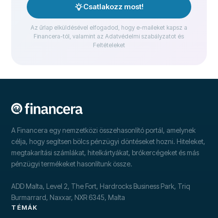
Csatlakozz most!
Az űrlap elküldésével elfogadod, hogy e-maileket kapsz a
Financera-tól, valamint az Adatvédelmi szabályzatot és
Feltételeket
A Financera egy nemzetközi összehasonlító portál, amelynek
célja, hogy segítsen bölcs pénzügyi döntéseket hozni. Hiteleket,
megtakarítási számlákat, hitelkártyákat, brókercégeket és más
pénzügyi termékeket hasonlítunk össze.
ADD Malta, Level 2, The Fort, Hardrocks Business Park, Triq
Burmarrard, Naxxar, NXR 6345, Malta
TÉMÁK