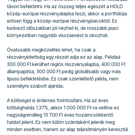
távon befektetni. Ha az összeg teljes egészét a HOLD
közép-európai részvényalapba teszi, akkor a portfóliója
erősen függ a közép-európai részvénypiacoktól. Ez
kedvező időszakban jól nézhet ki, de rosszabb piaci
környezetben nagyobb visszaesést is okozhat.
Óvatosabb megközelítés lehet, ha csak a
részvénykitettség egy részét adja ez az alap. Például
300 000 Ft kerülhet régiós részvényalapba, 400 000 Ft
állampapírba, 300 000 Ft pedig globálisabb vagy más
típusú befektetésbe. Ez csak szemléltető példa, nem
személyre szabott ajánlás.
A költséget is érdemes forintosítani. Ha az éves
költséghatás 1,37%, akkor 1 000 000 Ft-ra vetítve ez
nagyságrendileg 13 700 Ft éves hozamcsökkentő
hatást jelent. Ez nem külön számlaként jelenik meg
minden esetben, hanem az alap teljesítményén keresztül