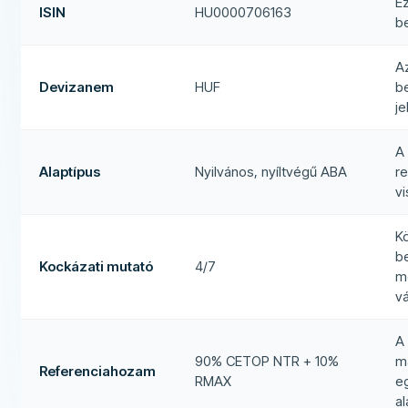
E
ISIN
HU0000706163
b
A
Devizanem
HUF
be
j
A
Alaptípus
Nyilvános, nyíltvégű ABA
r
v
K
b
Kockázati mutató
4/7
m
v
A
90% CETOP NTR + 10%
m
Referenciahozam
RMAX
e
a