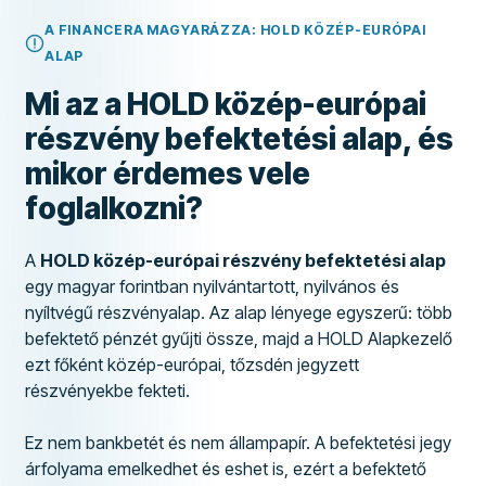
A FINANCERA MAGYARÁZZA: HOLD KÖZÉP-EURÓPAI
ALAP
Mi az a HOLD közép-európai
részvény befektetési alap, és
mikor érdemes vele
foglalkozni?
A
HOLD közép-európai részvény befektetési alap
egy magyar forintban nyilvántartott, nyilvános és
nyíltvégű részvényalap. Az alap lényege egyszerű: több
befektető pénzét gyűjti össze, majd a HOLD Alapkezelő
ezt főként közép-európai, tőzsdén jegyzett
részvényekbe fekteti.
Ez nem bankbetét és nem állampapír. A befektetési jegy
árfolyama emelkedhet és eshet is, ezért a befektető