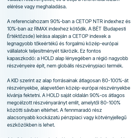
elérése vagy meghaladása.
A referenciahozam 90%-ban a CETOP NTR indexhez és
10%-ban az RMAX indexhez kötődik. A BÉT (Budapesti
Értéktőzsde) leírása alapján a CETOP indexek a
legnagyobb tőkeértékű és forgalmú közép-európai
vállalatok teljesítményét tükrözik. Ez fontos
kapaszkodó: a HOLD alap lényegében a régió nagyobb
részvényeire épít, nem globális részvénypiaci termék.
A KID szerint az alap forrásainak átlagosan 80-100%-át
részvényekbe, alapvetően közép-európai részvényekbe
kívánja fektetni. A HOLD saját oldalán 90%-os átlagos
megcélzott részvényarányt említ, amelytől 80-100%
közötti sávban eltérhet. A fennmaradó rész
alacsonyabb kockázatú pénzpiaci vagy kötvényjellegű
eszközökben is lehet.