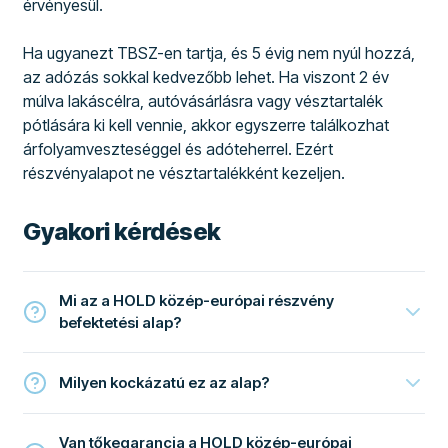
érvényesül.
Ha ugyanezt TBSZ-en tartja, és 5 évig nem nyúl hozzá,
az adózás sokkal kedvezőbb lehet. Ha viszont 2 év
múlva lakáscélra, autóvásárlásra vagy vésztartalék
pótlására ki kell vennie, akkor egyszerre találkozhat
árfolyamveszteséggel és adóteherrel. Ezért
részvényalapot ne vésztartalékként kezeljen.
Gyakori kérdések
Mi az a HOLD közép-európai részvény
befektetési alap?
Milyen kockázatú ez az alap?
Van tőkegarancia a HOLD közép-európai