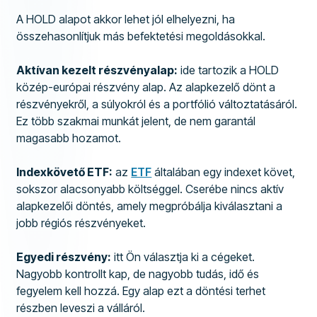
A HOLD alapot akkor lehet jól elhelyezni, ha
összehasonlítjuk más befektetési megoldásokkal.
Aktívan kezelt részvényalap:
ide tartozik a HOLD
közép-európai részvény alap. Az alapkezelő dönt a
részvényekről, a súlyokról és a portfólió változtatásáról.
Ez több szakmai munkát jelent, de nem garantál
magasabb hozamot.
Indexkövető ETF:
az
ETF
általában egy indexet követ,
sokszor alacsonyabb költséggel. Cserébe nincs aktív
alapkezelői döntés, amely megpróbálja kiválasztani a
jobb régiós részvényeket.
Egyedi részvény:
itt Ön választja ki a cégeket.
Nagyobb kontrollt kap, de nagyobb tudás, idő és
fegyelem kell hozzá. Egy alap ezt a döntési terhet
részben leveszi a válláról.