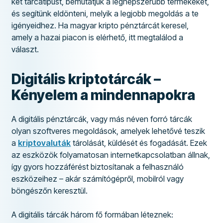
két tárcatípust, bemutatjuk a legnépszerűbb termékeket,
és segítünk eldönteni, melyik a legjobb megoldás a te
igényeidhez. Ha magyar kripto pénztárcát keresel,
amely a hazai piacon is elérhető, itt megtalálod a
választ.
Digitális kriptotárcák –
Kényelem a mindennapokra
A digitális pénztárcák, vagy más néven forró tárcák
olyan szoftveres megoldások, amelyek lehetővé teszik
a
kriptovaluták
tárolását, küldését és fogadását. Ezek
az eszközök folyamatosan internetkapcsolatban állnak,
így gyors hozzáférést biztosítanak a felhasználó
eszközeihez – akár számítógépről, mobilról vagy
böngészőn keresztül.
A digitális tárcák három fő formában léteznek: