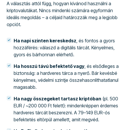
A választás attól függ, hogyan kívánod használni a
kriptovalutákat. Nincs mindenki számára egyformán
ideális megoldás – a céljaid határozzák meg a legjobb
opciót.
Ha napi szinten kereskedsz
, és fontos a gyors
hozzáférés: válaszd a digitális tárcát. Kényelmes,
gyors és bárhonnan elérhető.
Ha hosszú távú befektető vagy
, és elsődleges a
biztonság: a hardveres tárca a nyerő. Bár kevésbé
kényelmes, védelmi szintje összehasonlíthatatlanul
magasabb.
Ha nagy összegeket tartasz kriptóban
(pl. 500
EUR / ~200 000 Ft felett): mindenkréppen érdemes
hardveres tárcát beszerezni. A 79–149 EUR-ós
befektetés eltörpül amellett, amit megvéd.