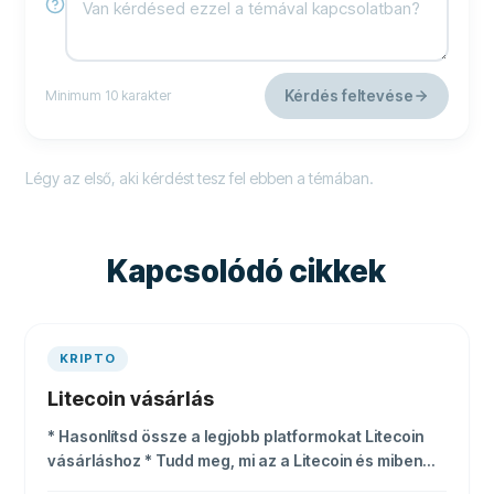
Kérdés feltevése
Minimum 10 karakter
Légy az első, aki kérdést tesz fel ebben a témában.
Kapcsolódó cikkek
KRIPTO
Litecoin vásárlás
* Hasonlítsd össze a legjobb platformokat Litecoin
vásárláshoz * Tudd meg, mi az a Litecoin és miben
különbözik a Bitcointól * Ismerd meg a tárolási