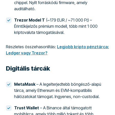
chippel. Nyílt forráskódú firmware, amely
auditálható.
Trezor Model T
(~179 EUR / ~71 000 Ft) –
Érintőkijelzős prémium modell, több mint 1 000
kriptovaluta támogatásával.
Részletes összehasonlítás:
Legjobb kripto pénztárca:
Ledger vagy Trezor?
Digitális tárcák
MetaMask
– A legelterjedtebb böngésző-alapú
tárca, amely Ethereum és EVM-kompatibilis
hálózatokat támogat. Ingyenes, non-custodial.
Trust Wallet
– A Binance által támogatott
mobiltárca, amely több millió tokent és több