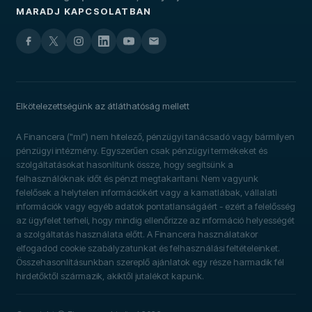
MARADJ KAPCSOLATBAN
Elkötelezettségünk az átláthatóság mellett
A Financera ("mi") nem hitelező, pénzügyi tanácsadó vagy bármilyen
pénzügyi intézmény. Egyszerűen csak pénzügyi termékeket és
szolgáltatásokat hasonlítunk össze, hogy segítsünk a
felhasználóknak időt és pénzt megtakarítani. Nem vagyunk
felelősek a helytelen információkért vagy a kamatlábak, vállalati
információk vagy egyéb adatok pontatlanságáért - ezért a felelősség
az ügyfelet terheli, hogy mindig ellenőrizze az információ helyességét
a szolgáltatás használata előtt. A Financera használatakor
elfogadod cookie szabályzatunkat és felhasználási feltételeinket.
Összehasonlításunkban szereplő ajánlatok egy része harmadik fél
hirdetőktől származik, akiktől jutalékot kapunk.