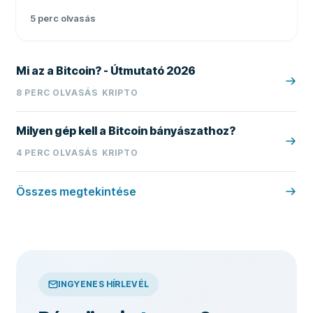
lehetőségeket és a bányászatot
5
perc olvasás
Mi az a Bitcoin? - Útmutató 2026
8
PERC OLVASÁS
KRIPTO
Milyen gép kell a Bitcoin bányászathoz?
4
PERC OLVASÁS
KRIPTO
Összes megtekintése
INGYENES HÍRLEVÉL