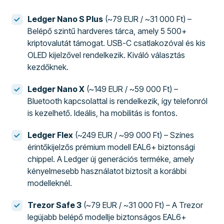
Ledger Nano S Plus
(~79 EUR / ~31 000 Ft) –
Belépő szintű hardveres tárca, amely 5 500+
kriptovalutát támogat. USB-C csatlakozóval és kis
OLED kijelzővel rendelkezik. Kiváló választás
kezdőknek.
Ledger Nano X
(~149 EUR / ~59 000 Ft) –
Bluetooth kapcsolattal is rendelkezik, így telefonról
is kezelhető. Ideális, ha mobilitás is fontos.
Ledger Flex
(~249 EUR / ~99 000 Ft) – Színes
érintőkijelzős prémium modell EAL6+ biztonsági
chippel. A Ledger új generációs terméke, amely
kényelmesebb használatot biztosít a korábbi
modelleknél.
Trezor Safe 3
(~79 EUR / ~31 000 Ft) – A Trezor
legújabb belépő modellje biztonságos EAL6+