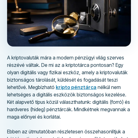
A kriptovaluták mára a modern pénzügyi világ szerves
részévé váltak. De mi az a kriptotárca pontosan? Egy
olyan digitális vagy fizikai eszköz, amely a kriptovaluták
biztonságos tárolását, küldését és fogadását teszi
lehetővé. Megbízható
kripto pénztárca
nélkül nem
lehetséges a digitális eszközök biztonságos kezelése.
Két alapvető típus közül választhatunk: digitális (forró) és
hardveres (hideg) pénztárcák. Mindkétnek megvannak a
maga előnyei és korlátai.
Ebben az útmutatóban részletesen összehasonlítjuk a