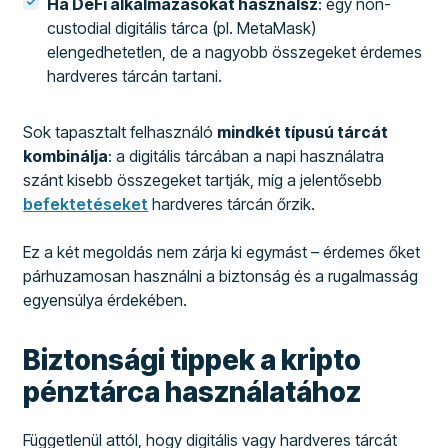
Ha DeFi alkalmazásokat használsz
: egy non-
custodial digitális tárca (pl. MetaMask)
elengedhetetlen, de a nagyobb összegeket érdemes
hardveres tárcán tartani.
Sok tapasztalt felhasználó
mindkét típusú tárcát
kombinálja
: a digitális tárcában a napi használatra
szánt kisebb összegeket tartják, míg a jelentősebb
befektetéseket
hardveres tárcán őrzik.
Ez a két megoldás nem zárja ki egymást – érdemes őket
párhuzamosan használni a biztonság és a rugalmasság
egyensúlya érdekében.
Biztonsági tippek a kripto
pénztárca használatához
Függetlenül attól, hogy digitális vagy hardveres tárcát