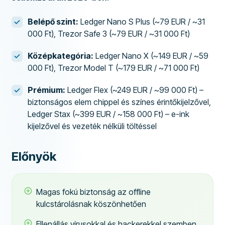
Belépő szint:
Ledger Nano S Plus (~79 EUR / ~31
000 Ft), Trezor Safe 3 (~79 EUR / ~31 000 Ft)
Középkategória:
Ledger Nano X (~149 EUR / ~59
000 Ft), Trezor Model T (~179 EUR / ~71 000 Ft)
Prémium:
Ledger Flex (~249 EUR / ~99 000 Ft) –
biztonságos elem chippel és színes érintőkijelzővel,
Ledger Stax (~399 EUR / ~158 000 Ft) – e-ink
kijelzővel és vezeték nélküli töltéssel
Előnyök
Magas fokú biztonság az offline
kulcstárolásnak köszönhetően
Ellenállás vírusokkal és hackerekkel szemben