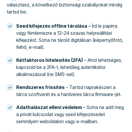
választasz, a következő biztonsági szabályokat mindig
tartsd be:
Seed kifejezés offline tárolása
– Írd le papírra
vagy fémlemezre a 12–24 szavas helyreállítási
kifejezést. Soha ne tárold digitálisan (képernyőfotó,
felhő, e-mail).
Kétfaktoros hitelesítés (2FA)
– Ahol lehetséges,
kapcsold be a 2FA-t, lehetőleg autentikátor
alkalmazással (ne SMS-sel).
Rendszeres frissítés
– Tartsd naprakészen a
tárca szoftverét és a hardveres tárca firmware-jét.
Adathalászat elleni védelem
– Soha ne add meg
a privát kulcsodat vagy seed kifejezésedet
semmilyen weboldalon vagy e-mailben.