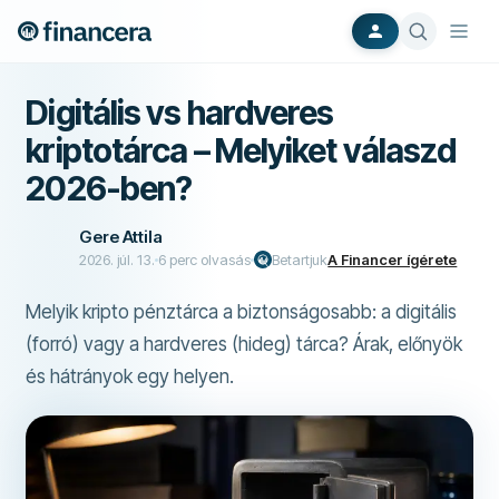
Digitális vs hardveres
kriptotárca – Melyiket válaszd
2026-ben?
Gere Attila
2026. júl. 13.
6
perc olvasás
Betartjuk
A Financer ígérete
Melyik kripto pénztárca a biztonságosabb: a digitális
(forró) vagy a hardveres (hideg) tárca? Árak, előnyök
és hátrányok egy helyen.