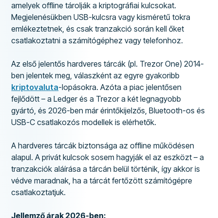
amelyek offline tárolják a kriptográfiai kulcsokat.
Megjelenésükben USB-kulcsra vagy kisméretű tokra
emlékeztetnek, és csak tranzakció során kell őket
csatlakoztatni a számítógéphez vagy telefonhoz.
Az első jelentős hardveres tárcák (pl. Trezor One) 2014-
ben jelentek meg, válaszként az egyre gyakoribb
kriptovaluta
-lopásokra. Azóta a piac jelentősen
fejlődött – a Ledger és a Trezor a két legnagyobb
gyártó, és 2026-ben már érintőkijelzős, Bluetooth-os és
USB-C csatlakozós modellek is elérhetők.
A hardveres tárcák biztonsága az offline működésen
alapul. A privát kulcsok sosem hagyják el az eszközt – a
tranzakciók aláírása a tárcán belül történik, így akkor is
védve maradnak, ha a tárcát fertőzött számítógépre
csatlakoztatjuk.
Jellemző árak 2026-ben: