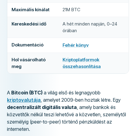
Maximális kínálat
21M BTC
Kereskedési idő
A hét minden napján, 0–24
órában
Dokumentáció
Fehér könyv
(
új lapon nyílik meg
)
Hol vásárolható
Kriptoplatformok
meg
összehasonlítása
A
Bitcoin (BTC)
a világ első és legnagyobb
kriptovalutája
, amelyet 2009-ben hoztak létre. Egy
decentralizált digitális valuta
, amely bankok és
közvetítők nélkül teszi lehetővé a közvetlen, személytől
személyig (peer-to-peer) történő pénzküldést az
interneten.