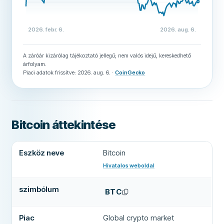
2026. febr. 6.
2026. aug. 6.
A záróár kizárólag tájékoztató jellegű; nem valós idejű, kereskedhető
árfolyam.
Piaci adatok frissítve: 2026. aug. 6.
·
CoinGecko
Bitcoin áttekintése
Bitcoin legfontosabb adatai
Eszköz neve
Bitcoin
Hivatalos weboldal
(
új lapon nyílik meg
)
szimbólum
BTC
Piac
Global crypto market