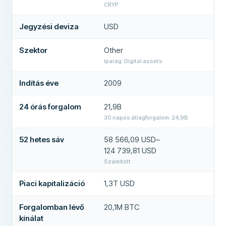
CRYP
Jegyzési deviza
USD
Szektor
Other
Iparág: Digital assets
Indítás éve
2009
24 órás forgalom
21,9B
30 napos átlagforgalom: 24,9B
52 hetes sáv
58 566,09 USD–
124 739,81 USD
Számított
Piaci kapitalizáció
1,3T USD
Forgalomban lévő
20,1M BTC
kínálat