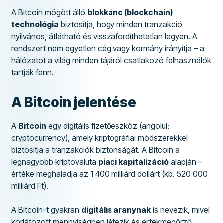
A Bitcoin mögött álló
blokkánc (blockchain)
technológia
biztosítja, hogy minden tranzakció
nyilvános, átlátható és visszafordíthatatlan legyen. A
rendszert nem egyetlen cég vagy kormány irányítja – a
hálózatot a világ minden tájáról csatlakozó felhasználók
tartják fenn.
A Bitcoin jelentése
A
Bitcoin
egy digitális fizetőeszköz (angolul:
cryptocurrency), amely kriptográfiai módszerekkel
biztosítja a tranzakciók biztonságát. A Bitcoin a
legnagyobb kriptovaluta
piaci kapitalizáció
alapján –
értéke meghaladja az 1 400 milliárd dollárt (kb. 520 000
milliárd Ft).
A Bitcoin-t gyakran
digitális aranynak
is nevezik, mivel
korlátozott mennyiségben létezik és értékmegőrző