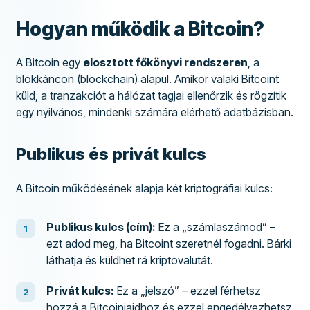
Hogyan működik a Bitcoin?
A Bitcoin egy
elosztott főkönyvi rendszeren
, a
blokkáncon (blockchain) alapul. Amikor valaki Bitcoint
küld, a tranzakciót a hálózat tagjai ellenőrzik és rögzítik
egy nyilvános, mindenki számára elérhető adatbázisban.
Publikus és privát kulcs
A Bitcoin működésének alapja két kriptográfiai kulcs:
Publikus kulcs (cím):
Ez a „számlaszámod” –
ezt adod meg, ha Bitcoint szeretnél fogadni. Bárki
láthatja és küldhet rá kriptovalutát.
Privát kulcs:
Ez a „jelszó” – ezzel férhetsz
hozzá a Bitcoinjaidhoz és ezzel engedélyezhetsz