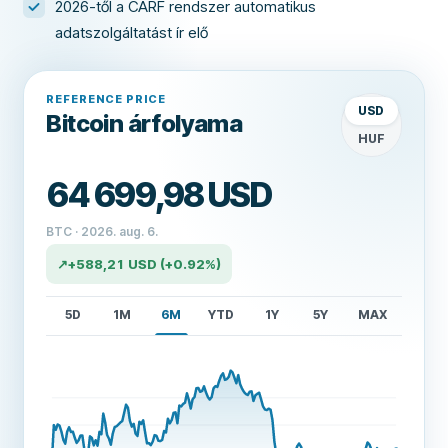
2026-től a CARF rendszer automatikus
adatszolgáltatást ír elő
REFERENCE PRICE
Megjelenített
USD
Bitcoin árfolyama
HUF
64 699,98 USD
BTC · 2026. aug. 6.
↗
+
588,21 USD
(+0.92%)
5D
1M
6M
YTD
1Y
5Y
MAX