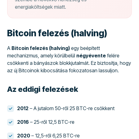
energiaköltségek miatt.
Bitcoin felezés (halving)
A
Bitcoin felezés (halving)
egy beépített
mechanizmus, amely körülbelül
négyévente
felére
csökkenti a bányászok blokkjutalmát. Ez biztosítja, hogy
az új Bitcoinok kibocsátása fokozatosan lassuljon.
Az eddigi felezések
2012
– A jutalom 50-ről 25 BTC-re csökkent
2016
– 25-ről 12,5 BTC-re
2020
– 12,5-ről 6,25 BTC-re