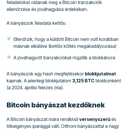
feladatokat oldanak meg a Bitcoin tranzakciók
ellenőrzése és jóváhagyása érdekében.
A bányászok feladata kettős:
Ellenőrzik, hogy a küldött Bitcoin nem volt korábban
másnak elküldve (kettős költés megakadályozása)
A jóváhagyott tranzakciókat rögzítik a blokkáncra
A bányászok egy hash megfejtésekor
blokkjutalmat
kapnak. A jelenlegi blokkjutalom
3,125 BTC
blokkonként
(a 2024. áprilisi felezés óta).
Bitcoin bányászat kezdőknek
A Bitcoin bányászat mára rendkívül
versenyszerű
és
tőkeigényes iparággá vált. Otthoni bányászattal a nagy