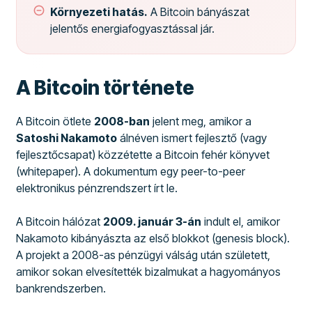
Környezeti hatás.
A Bitcoin bányászat
jelentős energiafogyasztással jár.
A Bitcoin története
A Bitcoin ötlete
2008-ban
jelent meg, amikor a
Satoshi Nakamoto
álnéven ismert fejlesztő (vagy
fejlesztőcsapat) közzétette a Bitcoin fehér könyvet
(whitepaper). A dokumentum egy peer-to-peer
elektronikus pénzrendszert írt le.
A Bitcoin hálózat
2009. január 3-án
indult el, amikor
Nakamoto kibányászta az első blokkot (genesis block).
A projekt a 2008-as pénzügyi válság után született,
amikor sokan elvesítették bizalmukat a hagyományos
bankrendszerben.