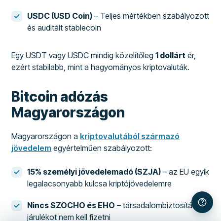
USDC (USD Coin)
– Teljes mértékben szabályozott
és auditált stablecoin
Egy USDT vagy USDC mindig közelítőleg
1 dollárt
ér,
ezért stabilabb, mint a hagyományos kriptovaluták.
Bitcoin adózás
Magyarországon
Magyarországon a
kriptovalutából származó
jövedelem
egyértelműen szabályozott:
15% személyi jövedelemadó (SZJA)
– az EU egyik
legalacsonyabb kulcsa kriptójövedelemre
Nincs SZOCHO és EHO
– társadalombiztosítási
járulékot nem kell fizetni