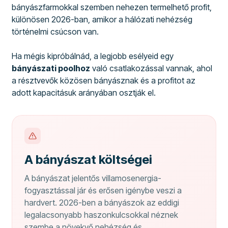
bányászfarmokkal szemben nehezen termelhető profit,
különösen 2026-ban, amikor a hálózati nehézség
történelmi csúcson van.
Ha mégis kipróbálnád, a legjobb esélyeid egy
bányászati poolhoz
való csatlakozással vannak, ahol
a résztvevők közösen bányásznak és a profitot az
adott kapacitásuk arányában osztják el.
A bányászat költségei
A bányászat jelentős villamosenergia-
fogyasztással jár és erősen igénybe veszi a
hardvert. 2026-ben a bányászok az eddigi
legalacsonyabb haszonkulcsokkal néznek
szembe a növekvő nehézség és