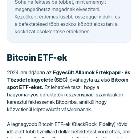
Soha ne fektess be többet, mint amennyit
megengedhetsz magadnak elveszíteni.
Kezdőként érdemes kisebb összeggel indulni, és
a befektetésed több eszköz között elosztani a
kockázat csökkentése érdekében.
Bitcoin ETF-ek
2024 januárjában az
Egyesült Államok Értékpapír- és
Tőzsdefelügyelete (SEC)
jóváhagyta az első
Bitcoin
spot ETF-eket.
Ez lehetővé teszi, hogy a
hagyományos befektetők részvénypiaci számlájukon
keresztül fektessenek Bitcoinba, anélkül hogy
közvetlenül kriptovalutát vásárolnának.
A legnagyobb Bitcoin ETF-ek (BlackRock, Fidelity) rövid
idő alatt több tízmilliárd dollár befektetést vonzottak, ami