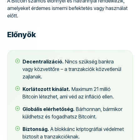
A Bitcoin számos előnnyel és hátránnyal rendelkezik,
amelyeket érdemes ismerni befektetés vagy használat
előtt.
Előnyök
Decentralizáció.
Nincs szükség bankra
vagy közvetítőre – a tranzakciók közvetlenül
zajlanak.
Korlátozott kínálat.
Maximum 21 millió
Bitcoin létezhet, ami véd az infláció ellen.
Globális elérhetőség.
Bárhonnan, bármikor
küldhetsz és fogadhatsz Bitcoint.
Biztonság.
A blokkánc kriptográfiai védelmet
biztosít a tranzakcióknak.