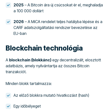
2025
– A Bitcoin ára új csúcsokat ér el, meghaladja
a 100 000 dollárt
2026
– A MiCA rendelet teljes hatályba lépése és a
CARF adatszolgáltatási rendszer bevezetése az
EU-ban
Blockchain technológia
A
blockchain (blokkánc)
egy decentralizált, elosztott
adatbázis, amely nyilvántartja az összes Bitcoin
tranzakciót.
Minden blokk tartalmazza:
Az előző blokkra mutató hivatkozást (hash)
Egy időbélyeget