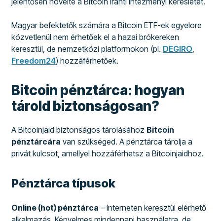
jelentősen növelte a Bitcoin iránti intézményi keresletet.
Magyar befektetők számára a Bitcoin ETF-ek egyelore
közvetlenül nem érhetőek el a hazai brókereken
keresztül, de nemzetközi platformokon (pl.
DEGIRO
,
Freedom24
) hozzáférhetőek.
Bitcoin pénztárca: hogyan
tárold biztonságosan?
A Bitcoinjaid biztonságos tárolásához
Bitcoin
pénztárcára
van szükséged. A pénztárca tárolja a
privát kulcsot, amellyel hozzáférhetsz a Bitcoinjaidhoz.
Pénztárca típusok
Online (hot) pénztárca
– Interneten keresztül elérhető
alkalmazás. Kényelmes mindennapi használatra, de