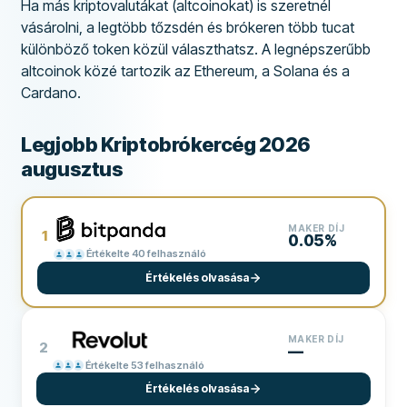
Ha más kriptovalutákat (altcoinokat) is szeretnél
vásárolni, a legtöbb tőzsdén és brókeren több tucat
különböző token közül választhatsz. A legnépszerűbb
altcoinok közé tartozik az Ethereum, a Solana és a
Cardano.
Legjobb Kriptobrókercég 2026
augusztus
MAKER DÍJ
1
0.05%
Értékelte 40 felhasználó
Értékelés olvasása
MAKER DÍJ
2
—
Értékelte 53 felhasználó
Értékelés olvasása