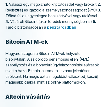
1.
Válassz egy megbízható kriptotőzsdét vagy brókert
2.
Regisztrálj és igazold a személyazonosságodat (KYC)
3.
Töltsd fel az egyenleged bankkártyával vagy utalással
4.
Vásárolj Bitcoint (akár töredék mennyiségben is)
5.
Tárold biztonságosan a
pénztárcádban
Bitcoin ATM-ek
Magyarországon a Bitcoin ATM-ek helyzete
bizonytalan. A szigorodó pénzmosás elleni (AML)
szabályozás és a bonyolult ügyfélazonosítási eljárások
miatt a hazai Bitcoin-automaták száma jelentősen
csökkent. Ha mégis ezt a megoldást választod, készülj
magasabb díjakra, mint az online platformokon.
Altcoin vásárlás