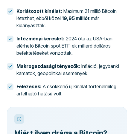
Korlátozott kínálat:
Maximum 21 millió Bitcoin
létezhet, ebből közel
19,95 milliót
már
kibányásztak.
Intézményi kereslet:
2024 óta az USA-ban
elérhető Bitcoin spot ETF-ek milliárd dolláros
befektetéseket vonzottak.
Makrogazdasági tényezők:
Infláció, jegybanki
kamatok, geopolitikai események.
Felezések:
A csökkenő új kínálat történelmileg
árfelhajtó hatású volt.
Miért ilyen drága a Bitcoin?