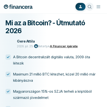
Mi az a Bitcoin? - Útmutató
2026
Gere Attila
2026. júl. 25.
Betartjuk
A Financer ígérete
A Bitcoin decentralizált digitális valuta, 2009 óta
létezik
Maximum 21 millió BTC létezhet, közel 20 millió már
kibányászva
Magyarországon 15%-os SZJA terheli a kriptóból
származó jövedelmet