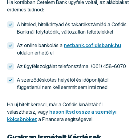
Ha korábban Cetelem Bank ügyfele voltál, az alábbiakat
érdemes tudnod:
A hiteled, hitelkártyád és takarékszámlád a Cofidis
Banknál folytatódik, változatlan feltételekkel
Az online bankolás a
netbank.cofidisbank.hu
oldalon érhető el
Az ügyfélszolgálat telefonszáma: (061) 458-6070
A szerződéskötés helyétől és időpontjától
függetlenül nem kell semmit sem intézned
Ha új hitelt keresel, már a Cofidis kínálatából
választhatsz, vagy
hasonlítsd össze a személyi
kölcsönöket
a Financera segítségével.
Gyakran Ismételt Kérdések