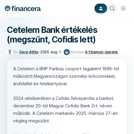
Cetelem Bank értékelés
(megszűnt, Cofidis lett)
Írta
Gere Attila
-
2026. aug. 1.
Betartjuk
A Financer ígérete
A Cetelem a BNP Paribas csoport tagjaként 1996-tól
működött Magyarországon személyi kölcsönökkel,
áruhitellel és hitelkártyával.
2024 októberében a Cofidis felvásárolta a bankot,
december 20-tól Magyar Cofidis Bank Zrt. néven
működik. A Cetelem márkanév 2025. március 27-én
végleg megszűnt.