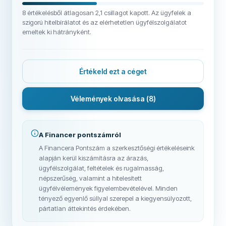
8 értékelésből átlagosan 2,1 csillagot kapott. Az ügyfelek a
szigorú hitelbírálatot és az elérhetetlen ügyfélszolgálatot
emeltek ki hátrányként.
Értékeld ezt a céget
Vélemények olvasása
(8)
A Financer pontszámról
A Financera Pontszám a szerkesztőségi értékeléseink
alapján kerül kiszámításra az árazás,
ügyfélszolgálat, feltételek és rugalmasság,
népszerűség, valamint a hitelesített
ügyfélvélemények figyelembevételével. Minden
tényező egyenlő súllyal szerepel a kiegyensúlyozott,
pártatlan áttekintés érdekében.