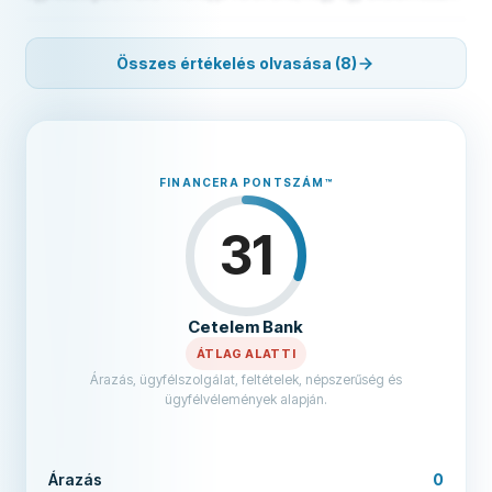
megadott számlaszámra elküldött törlesztést visszakapjak. Senkinek
nem ajánlom.
Összes értékelés olvasása (8)
FINANCERA PONTSZÁM
™
31
Cetelem Bank
ÁTLAG ALATTI
Árazás, ügyfélszolgálat, feltételek, népszerűség és
ügyfélvélemények alapján.
Árazás
0