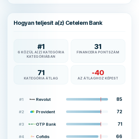
Hogyan teljesít a(z) Cetelem Bank
#
1
31
6 KÖZÜL A(Z) KATEGÓRIA
FINANCERA PONTSZÁM
KATEGÓRIÁBAN
71
-40
KATEGÓRIA ÁTLAG
AZ ÁTLAGHOZ KÉPEST
85
#
1
Revolut
72
#
2
Provident
71
#
3
OTP Bank
66
#
4
Cofidis