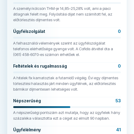
A személyi kölcsön THM-je 14,85–25,28% volt, ami a piaci
átlagnak felelt meg. Folyósítási díjat nem számított fel, az
előtörlesztés díjmentes volt.
Ügyfélszolgálat
0
A felhasználói vélemények szerint az ügyfélszolgálat
telefonos elérhetősége gyenge volt. A Cofidis átvétel óta a
(061) 458-6070-es számon érhetőek el.
Feltételek és rugalmasság
0
A hitelek fix kamatoztak a futamidő végéig. Évi egy díjmentes
törlesztési halasztás járt minden ügyfélnek, az előtörlesztés
bármikor díjmentesen lehetséges volt.
Népszerűség
53
A népszerűségi pontszám azt mutatja, hogy az ügyfelek hány
százaléka választotta ezt a céget az elmúlt 90 napban.
Ügyfélélmény
41