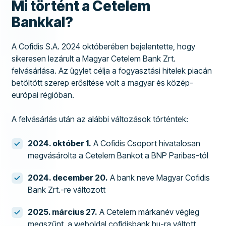
Mi történt a Cetelem
Bankkal?
A Cofidis S.A. 2024 októberében bejelentette, hogy
sikeresen lezárult a Magyar Cetelem Bank Zrt.
felvásárlása. Az ügylet célja a fogyasztási hitelek piacán
betöltött szerep erősítése volt a magyar és közép-
európai régióban.
A felvásárlás után az alábbi változások történtek:
2024. október 1.
A Cofidis Csoport hivatalosan
megvásárolta a Cetelem Bankot a BNP Paribas-tól
2024. december 20.
A bank neve Magyar Cofidis
Bank Zrt.-re változott
2025. március 27.
A Cetelem márkanév végleg
megszűnt, a weboldal cofidisbank.hu-ra váltott