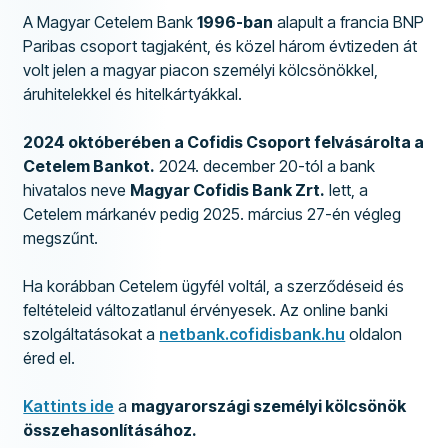
A Magyar Cetelem Bank
1996-ban
alapult a francia BNP
Paribas csoport tagjaként, és közel három évtizeden át
volt jelen a magyar piacon személyi kölcsönökkel,
áruhitelekkel és hitelkártyákkal.
2024 októberében a Cofidis Csoport felvásárolta a
Cetelem Bankot.
2024. december 20-tól a bank
hivatalos neve
Magyar Cofidis Bank Zrt.
lett, a
Cetelem márkanév pedig 2025. március 27-én végleg
megszűnt.
Ha korábban Cetelem ügyfél voltál, a szerződéseid és
feltételeid változatlanul érvényesek. Az online banki
szolgáltatásokat a
netbank.cofidisbank.hu
oldalon
éred el.
Kattints ide
a
magyarországi személyi kölcsönök
összehasonlításához.