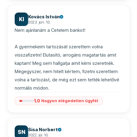
Kovács István
KI
2023. jún. 10.
Nem ajánlanám a Cetelem bankot!

A gyermekeim tartozását szerettem volna 
visszafizetni! Elutasító, arrogáns magatartás amit 
kaptam! Meg sem hallgatja amit kérni szeretnék. 
Mégegyszer, nem hitelt kértem, fizetni szerettem 
volna a tartozást, de még ezt sem tették lehetővé 
normális módon.
1.0
Nagyon elégedetlen ügyfél
Sisa Norbert
SN
2022. júl. 10.