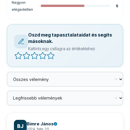
Nagyon
5
elégedetlen
Oszd meg tapasztalataidat és segíts
másoknak.
Kattints egy csillagra az értékeléshez
Bimre János
BJ
2024. febr. 20.