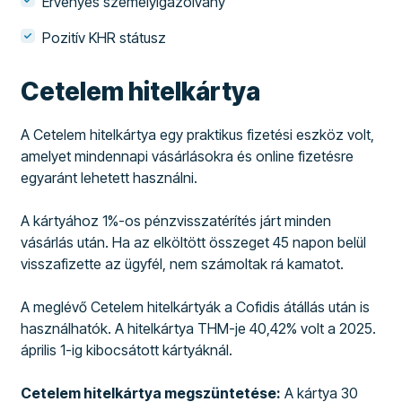
Érvényes személyigazolvány
Pozitív KHR státusz
Cetelem hitelkártya
A Cetelem hitelkártya egy praktikus fizetési eszköz volt,
amelyet mindennapi vásárlásokra és online fizetésre
egyaránt lehetett használni.
A kártyához 1%-os pénzvisszatérítés járt minden
vásárlás után. Ha az elköltött összeget 45 napon belül
visszafizette az ügyfél, nem számoltak rá kamatot.
A meglévő Cetelem hitelkártyák a Cofidis átállás után is
használhatók. A hitelkártya THM-je 40,42% volt a 2025.
április 1-ig kibocsátott kártyáknál.
Cetelem hitelkártya megszüntetése:
A kártya 30