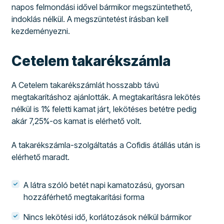
napos felmondási idővel bármikor megszüntethető,
indoklás nélkül. A megszüntetést írásban kell
kezdeményezni.
Cetelem takarékszámla
A Cetelem takarékszámlát hosszabb távú
megtakarításhoz ajánlották. A megtakarításra lekötés
nélkül is 1% feletti kamat járt, lekötéses betétre pedig
akár 7,25%-os kamat is elérhető volt.
A takarékszámla-szolgáltatás a Cofidis átállás után is
elérhető maradt.
A látra szóló betét napi kamatozású, gyorsan
hozzáférhető megtakarítási forma
Nincs lekötési idő, korlátozások nélkül bármikor