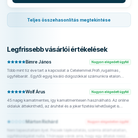
Teljes összehasonlítás megtekintése
Legfrissebb vásárlói értékelések
Bimre János
Nagyon elégedett ügyfél
Több mint tíz éve tart a kapcsolat a Cetelemmel.Profi ,rugalmas ,
ügyfélbarát . Egytől egyig kiváló dolgozókkal számunkra etalon
értékű bank. A LEGJOBB AZ OSSZES KÖZÜL! Nincs és nincs.
Wolf Árus
Nagyon elégedett ügyfél
45 napig kamatmentes, így kamatmentesen használható. Az online
oldaluk áttekinthető, az áruhitel és a joker fizetési lehetőséget is
kihasználtam többször is. Nekem biztonsági "tartaléknak" tökéletes.
Mégis csak egy hitelkártya :)
Márton Richárd
Nagyon elégedetlen ügyfél
Nem tapasztaltam ilyet. Pocsék tájékoztatás, számla átlárhatatlan,
ügyfélszolgálat nulla. 1 hónapja várok arra, hogy egy általuk rosszul