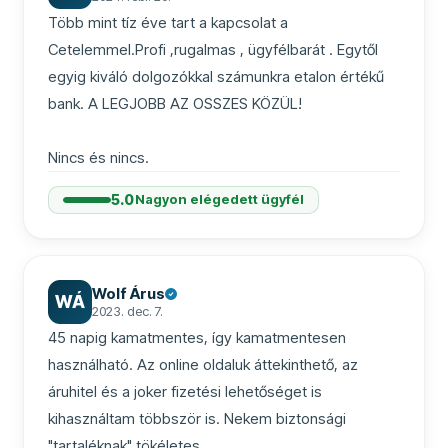
Több mint tíz éve tart a kapcsolat a 
Cetelemmel.Profi ,rugalmas , ügyfélbarát . Egytől 
egyig kiváló dolgozókkal számunkra etalon értékű 
bank. A LEGJOBB AZ OSSZES KÖZÜL!

Nincs és nincs.
5.0
Nagyon elégedett ügyfél
Wolf Árus
WÁ
2023. dec. 7.
45 napig kamatmentes, így kamatmentesen 
használható. Az online oldaluk áttekinthető, az 
áruhitel és a joker fizetési lehetőséget is 
kihasználtam többször is. Nekem biztonsági 
"tartaléknak" tökéletes.
