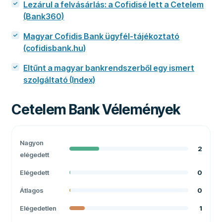
Lezárul a felvásárlás: a Cofidisé lett a Cetelem
(Bank360)
Magyar Cofidis Bank ügyfél-tájékoztató
(cofidisbank.hu)
Eltűnt a magyar bankrendszerből egy ismert
szolgáltató (Index)
Cetelem Bank
Vélemények
Nagyon
2
elégedett
Elégedett
0
Átlagos
0
Elégedetlen
1