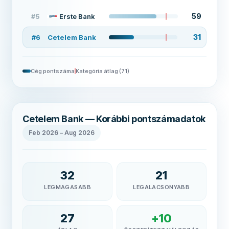
59
#
5
Erste Bank
31
#
6
Cetelem Bank
Cég pontszáma
Kategória átlag
(
71
)
Cetelem Bank — Korábbi pontszámadatok
Feb 2026
–
Aug 2026
32
21
LEGMAGASABB
LEGALACSONYABB
27
+
10