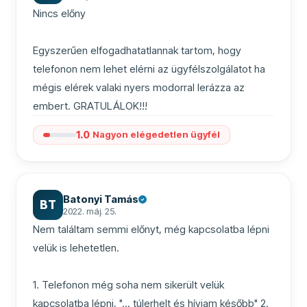
Nincs előny

Egyszerűen elfogadhatatlannak tartom, hogy 
telefonon nem lehet elérni az ügyfélszolgálatot ha 
mégis elérek valaki nyers modorral lerázza az 
embert. GRATULÁLOK!!!
1.0
Nagyon elégedetlen ügyfél
Batonyi Tamás
BT
2022. máj. 25.
Nem találtam semmi előnyt, még kapcsolatba lépni 
velük is lehetetlen.

1. Telefonon még soha nem sikerült velük 
kapcsolatba lépni, "... túlerhelt és hívjam később" 2. 