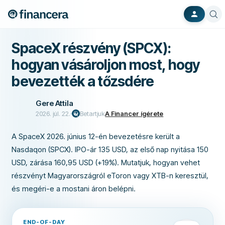
SpaceX részvény (SPCX):
hogyan vásároljon most, hogy
bevezették a tőzsdére
Gere Attila
2026. júl. 22.
Betartjuk
A Financer ígérete
A SpaceX 2026. június 12-én bevezetésre került a
Nasdaqon (SPCX). IPO-ár 135 USD, az első nap nyitása 150
USD, zárása 160,95 USD (+19%). Mutatjuk, hogyan vehet
részvényt Magyarországról eToron vagy XTB-n keresztül,
és megéri-e a mostani áron belépni.
END-OF-DAY