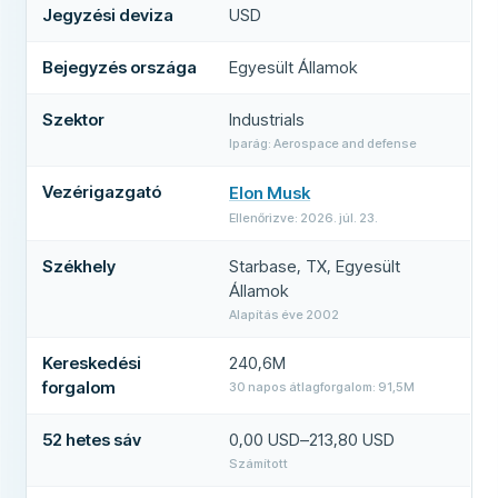
Jegyzési deviza
USD
Bejegyzés országa
Egyesült Államok
Szektor
Industrials
Iparág: Aerospace and defense
Vezérigazgató
Elon Musk
(
új lapon nyílik meg
)
Ellenőrizve: 2026. júl. 23.
Székhely
Starbase, TX, Egyesült
Államok
Alapítás éve 2002
Kereskedési
240,6M
forgalom
30 napos átlagforgalom: 91,5M
52 hetes sáv
0,00 USD–213,80 USD
Számított