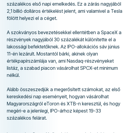
százalékos első napi emelkedés. Ez a zárás nagyjából
2,1 billió dolláros értékelést jelent, ami valamivel a Tesla
fölött helyezi el a céget.
A szokványos bevezetésekkel ellentétben a SpaceX a
részvények nagyjából 30 százalékát különítette el a
lakossági befektetőknek. Az IPO-allokációs sáv június
11-én lezárult. Mostantól bárki, akinek olyan
értékpapírszámlája van, ami Nasdaq-részvényeket
listáz, a szabad piacon vásárolhat SPCX-et minimum
nélkül.
Alább összeszedjük a megerősített számokat, az első
kereskedési nap eseményeit, hogyan vásárolhat
Magyarországról eToron és XTB-n keresztül, és hogy
megéri-e a jelenlegi, IPO-árhoz képest 19-33
százalékos felárat.