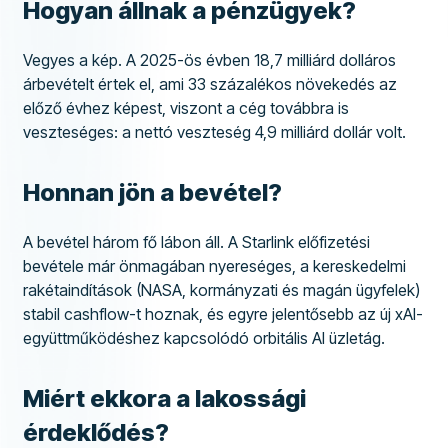
Hogyan állnak a pénzügyek?
Vegyes a kép. A 2025-ös évben 18,7 milliárd dolláros
árbevételt értek el, ami 33 százalékos növekedés az
előző évhez képest, viszont a cég továbbra is
veszteséges: a nettó veszteség 4,9 milliárd dollár volt.
Honnan jön a bevétel?
A bevétel három fő lábon áll. A Starlink előfizetési
bevétele már önmagában nyereséges, a kereskedelmi
rakétaindítások (NASA, kormányzati és magán ügyfelek)
stabil cashflow-t hoznak, és egyre jelentősebb az új xAI-
együttműködéshez kapcsolódó orbitális AI üzletág.
Miért ekkora a lakossági
érdeklődés?