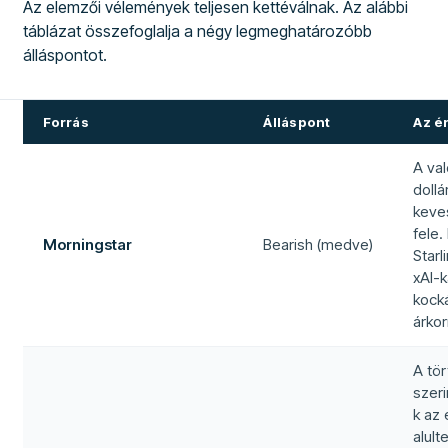
Az elemzői vélemények teljesen kettéválnak. Az alábbi
táblázat összefoglalja a négy legmeghatározóbb
álláspontot.
Forrás
Álláspont
Az é
A val
dollá
keve
fele
Morningstar
Bearish (medve)
Starl
xAI-
kock
árkor
A tö
szer
k az
alult