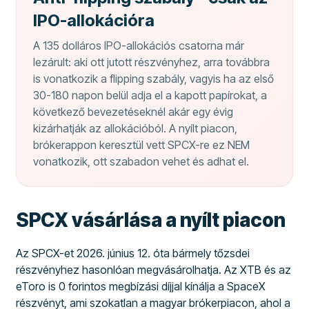
IPO-allokációra
A 135 dolláros IPO-allokációs csatorna már
lezárult: aki ott jutott részvényhez, arra továbbra
is vonatkozik a flipping szabály, vagyis ha az első
30-180 napon belül adja el a kapott papírokat, a
következő bevezetéseknél akár egy évig
kizárhatják az allokációból. A nyílt piacon,
brókerappon keresztül vett SPCX-re ez NEM
vonatkozik, ott szabadon vehet és adhat el.
SPCX vásárlása a nyílt piacon
Az SPCX-et 2026. június 12. óta bármely tőzsdei
részvényhez hasonlóan megvásárolhatja. Az XTB és az
eToro is 0 forintos megbízási díjjal kínálja a SpaceX
részvényt, ami szokatlan a magyar brókerpiacon, ahol a