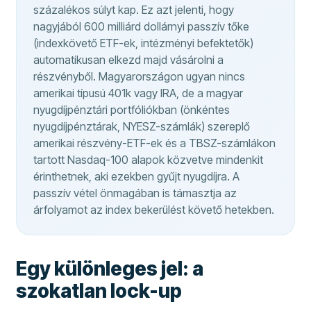
százalékos súlyt kap. Ez azt jelenti, hogy
nagyjából 600 milliárd dollárnyi passzív tőke
(indexkövető ETF-ek, intézményi befektetők)
automatikusan elkezd majd vásárolni a
részvényből. Magyarországon ugyan nincs
amerikai típusú 401k vagy IRA, de a magyar
nyugdíjpénztári portfóliókban (önkéntes
nyugdíjpénztárak, NYESZ-számlák) szereplő
amerikai részvény-ETF-ek és a TBSZ-számlákon
tartott Nasdaq-100 alapok közvetve mindenkit
érinthetnek, aki ezekben gyűjt nyugdíjra. A
passzív vétel önmagában is támasztja az
árfolyamot az index bekerülést követő hetekben.
Egy különleges jel: a
szokatlan lock-up