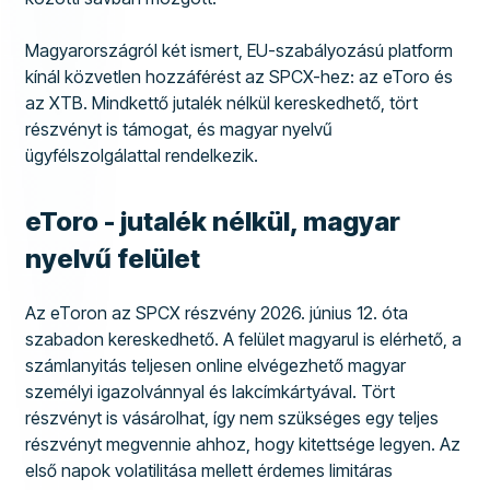
Magyarországról két ismert, EU-szabályozású platform
kínál közvetlen hozzáférést az SPCX-hez: az eToro és
az XTB. Mindkettő jutalék nélkül kereskedhető, tört
részvényt is támogat, és magyar nyelvű
ügyfélszolgálattal rendelkezik.
eToro - jutalék nélkül, magyar
nyelvű felület
Az eToron az SPCX részvény 2026. június 12. óta
szabadon kereskedhető. A felület magyarul is elérhető, a
számlanyitás teljesen online elvégezhető magyar
személyi igazolvánnyal és lakcímkártyával. Tört
részvényt is vásárolhat, így nem szükséges egy teljes
részvényt megvennie ahhoz, hogy kitettsége legyen. Az
első napok volatilitása mellett érdemes limitáras