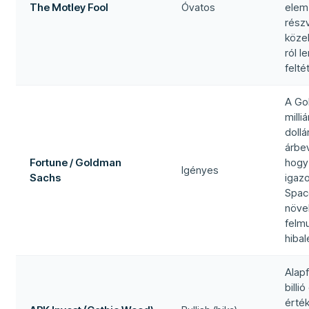
The Motley Fool
Óvatos
elemz
részv
köze
ról 
felté
A Go
milli
doll
árbev
Fortune / Goldman
hogy 
Igényes
Sachs
igazo
Spac
növe
felmu
hiba
Alap
billió
érték