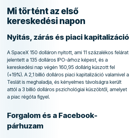
Mi történt az első
kereskedési napon
Nyitás, zárás és piaci kapitalizáció
A SpaceX 150 dolláron nyitott, ami 11 százalékos felárat
jelentett a 135 dolláros IPO-árhoz képest, és a
kereskedési nap végén 160,95 dollárig kúszott fel
(+19%). A 2,1 billió dolláros piaci kapitalizáció valamivel a
Teslát is meghaladja, és kényelmes távolságra került
attól a 3 billió dolláros pszichológiai küszöbtől, amelyet
a piac régóta figyel.
Forgalom és a Facebook-
párhuzam