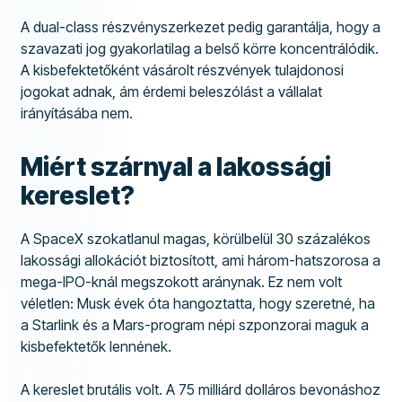
A dual-class részvényszerkezet pedig garantálja, hogy a
szavazati jog gyakorlatilag a belső körre koncentrálódik.
A kisbefektetőként vásárolt részvények tulajdonosi
jogokat adnak, ám érdemi beleszólást a vállalat
irányításába nem.
Miért szárnyal a lakossági
kereslet?
A SpaceX szokatlanul magas, körülbelül 30 százalékos
lakossági allokációt biztosított, ami három-hatszorosa a
mega-IPO-knál megszokott aránynak. Ez nem volt
véletlen: Musk évek óta hangoztatta, hogy szeretné, ha
a Starlink és a Mars-program népi szponzorai maguk a
kisbefektetők lennének.
A kereslet brutális volt. A 75 milliárd dolláros bevonáshoz