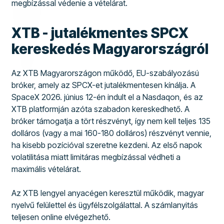
megbízással védenie a vételárat.
XTB - jutalékmentes SPCX
kereskedés Magyarországról
Az XTB Magyarországon működő, EU-szabályozású
bróker, amely az SPCX-et jutalékmentesen kínálja. A
SpaceX 2026. június 12-én indult el a Nasdaqon, és az
XTB platformján azóta szabadon kereskedhető. A
bróker támogatja a tört részvényt, így nem kell teljes 135
dolláros (vagy a mai 160-180 dolláros) részvényt vennie,
ha kisebb pozícióval szeretne kezdeni. Az első napok
volatilitása miatt limitáras megbízással védheti a
maximális vételárat.
Az XTB lengyel anyacégen keresztül működik, magyar
nyelvű felülettel és ügyfélszolgálattal. A számlanyitás
teljesen online elvégezhető.