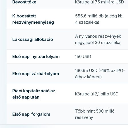
Bevont tőke
Körülbelül 75 milliárd USD
Kibocsátott
555,6 millió db (a cég kb.
részvénymennyiség
4 százaléka)
A nyilvános részvények
Lakossági allokáció
nagyjából 30 százaléka
Első napi nyitóárfolyam
150 USD
160,95 USD (+19% az IPO-
Első napi záróárfolyam
árhoz képest)
Piaci kapitalizáció az
Körülbelül 2,1 billió USD
első nap után
Több mint 500 millió
Első napi forgalom
részvény