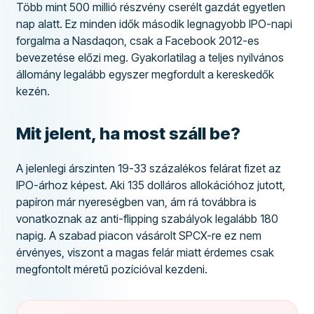
Több mint 500 millió részvény cserélt gazdát egyetlen
nap alatt. Ez minden idők második legnagyobb IPO-napi
forgalma a Nasdaqon, csak a Facebook 2012-es
bevezetése előzi meg. Gyakorlatilag a teljes nyilvános
állomány legalább egyszer megfordult a kereskedők
kezén.
Mit jelent, ha most száll be?
A jelenlegi árszinten 19-33 százalékos felárat fizet az
IPO-árhoz képest. Aki 135 dolláros allokációhoz jutott,
papíron már nyereségben van, ám rá továbbra is
vonatkoznak az anti-flipping szabályok legalább 180
napig. A szabad piacon vásárolt SPCX-re ez nem
érvényes, viszont a magas felár miatt érdemes csak
megfontolt méretű pozícióval kezdeni.