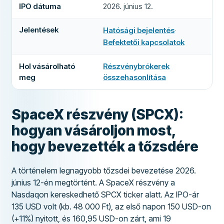
IPO dátuma
2026. június 12.
Jelentések
Hatósági bejelentés
·
(
új lapon nyílik meg
)
Befektetői kapcsolatok
(
új lapon nyílik meg
)
Hol vásárolható
Részvénybrókerek
meg
összehasonlítása
SpaceX részvény (SPCX):
hogyan vásároljon most,
hogy bevezették a tőzsdére
A történelem legnagyobb tőzsdei bevezetése 2026.
június 12-én megtörtént. A SpaceX részvény a
Nasdaqon kereskedhető SPCX ticker alatt. Az IPO-ár
135 USD volt (kb. 48 000 Ft), az első napon 150 USD-on
(+11%) nyitott, és 160,95 USD-on zárt, ami 19