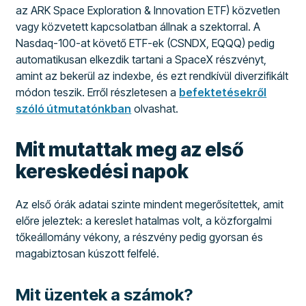
az ARK Space Exploration & Innovation ETF) közvetlen
vagy közvetett kapcsolatban állnak a szektorral. A
Nasdaq-100-at követő ETF-ek (CSNDX, EQQQ) pedig
automatikusan elkezdik tartani a SpaceX részvényt,
amint az bekerül az indexbe, és ezt rendkívül diverzifikált
módon teszik. Erről részletesen a
befektetésekről
szóló útmutatónkban
olvashat.
Mit mutattak meg az első
kereskedési napok
Az első órák adatai szinte mindent megerősítettek, amit
előre jeleztek: a kereslet hatalmas volt, a közforgalmi
tőkeállomány vékony, a részvény pedig gyorsan és
magabiztosan kúszott felfelé.
Mit üzentek a számok?