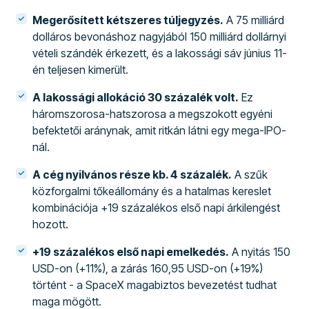
Megerősített kétszeres túljegyzés.
A 75 milliárd
dolláros bevonáshoz nagyjából 150 milliárd dollárnyi
vételi szándék érkezett, és a lakossági sáv június 11-
én teljesen kimerült.
A lakossági allokáció 30 százalék volt.
Ez
háromszorosa-hatszorosa a megszokott egyéni
befektetői aránynak, amit ritkán látni egy mega-IPO-
nál.
A cég nyilvános része kb. 4 százalék.
A szűk
közforgalmi tőkeállomány és a hatalmas kereslet
kombinációja +19 százalékos első napi árkilengést
hozott.
+19 százalékos első napi emelkedés.
A nyitás 150
USD-on (+11%), a zárás 160,95 USD-on (+19%)
történt - a SpaceX magabiztos bevezetést tudhat
maga mögött.