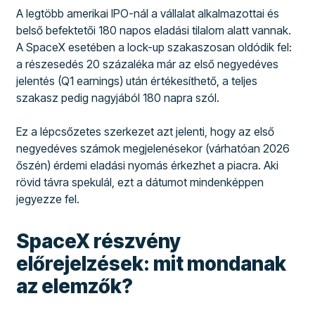
A legtöbb amerikai IPO-nál a vállalat alkalmazottai és
belső befektetői 180 napos eladási tilalom alatt vannak.
A SpaceX esetében a lock-up szakaszosan oldódik fel:
a részesedés 20 százaléka már az első negyedéves
jelentés (Q1 earnings) után értékesíthető, a teljes
szakasz pedig nagyjából 180 napra szól.
Ez a lépcsőzetes szerkezet azt jelenti, hogy az első
negyedéves számok megjelenésekor (várhatóan 2026
őszén) érdemi eladási nyomás érkezhet a piacra. Aki
rövid távra spekulál, ezt a dátumot mindenképpen
jegyezze fel.
SpaceX részvény
előrejelzések: mit mondanak
az elemzők?