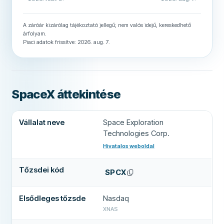
A záróár kizárólag tájékoztató jellegű; nem valós idejű, kereskedhető
árfolyam.
Piaci adatok frissítve: 2026. aug. 7.
SpaceX áttekintése
SpaceX legfontosabb adatai
Vállalat neve
Space Exploration
Technologies Corp.
Hivatalos weboldal
(
új lapon nyílik meg
)
Tőzsdei kód
SPCX
Elsődleges tőzsde
Nasdaq
XNAS