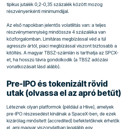
tipikus jutalék 0,2-0,35 százalék között mozog
részvényenkénti minimumdíjjal.
Az első napokban jelentős volatilitás van: a teljes
részvénymennyiség mindössze 4 százaléka van
közforgalomban. Limitáras megbízással véd a túl
agresszív ártól, piaci megbízással viszont biztosabb a
kitöltés. A magyar TBSZ-számlán is tarthatja az SPCX-
et, ha hosszú távra gondolkodik (a TBSZ adózási
vonatkozásait lásd alább).
Pre-IPO és tokenizált rövid
utak (olvassa el az apró betűt)
Léteznek olyan platformok (például a Hiive), amelyek
pre-IPO részesedést kínálnak a SpaceX-ben, de ezek
kizárólag minősített (accredited) befektetőknek érhetők
el, ami magyar viszonylatban legalább egy