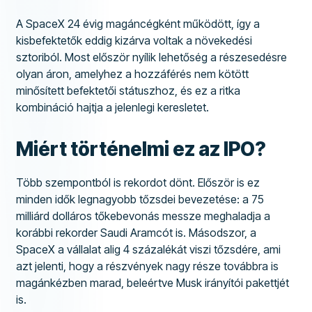
A SpaceX 24 évig magáncégként működött, így a
kisbefektetők eddig kizárva voltak a növekedési
sztoriból. Most először nyílik lehetőség a részesedésre
olyan áron, amelyhez a hozzáférés nem kötött
minősített befektetői státuszhoz, és ez a ritka
kombináció hajtja a jelenlegi keresletet.
Miért történelmi ez az IPO?
Több szempontból is rekordot dönt. Először is ez
minden idők legnagyobb tőzsdei bevezetése: a 75
milliárd dolláros tőkebevonás messze meghaladja a
korábbi rekorder Saudi Aramcót is. Másodszor, a
SpaceX a vállalat alig 4 százalékát viszi tőzsdére, ami
azt jelenti, hogy a részvények nagy része továbbra is
magánkézben marad, beleértve Musk irányítói pakettjét
is.