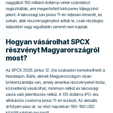
nagyjából 150 milliárd dollárnyi vételi szándékot
regisztráltak, ami megerősített kétszeres túljegyzést
jelent. A lakossági sáv június 11-én teljesen kimerült, és
sokan, akik részvényigénylést adtak le, csak részleges
teljesítést vagy egyáltalán semmit nem kaptak.
Hogyan vásárolhat SPCX
részvényt Magyarországról
most?
Az SPCX 2026. június 12. óta szabadon kereskedhető a
Nasdaqon. Bárki, akinek Magyarországon olyan
brókerszámlája van, amely amerikai részvényeket listáz,
közvetlenül vásárolhat, minimum nélkül és lakossági
sávra való jelentkezés nélkül. A 135 dolláros IPO-árú
allokációs csatorna június 11-én lezárult. Az aktuális
árfolyam piaci ár: az első napokban 160-180 USD
közötti sávban mozgott.