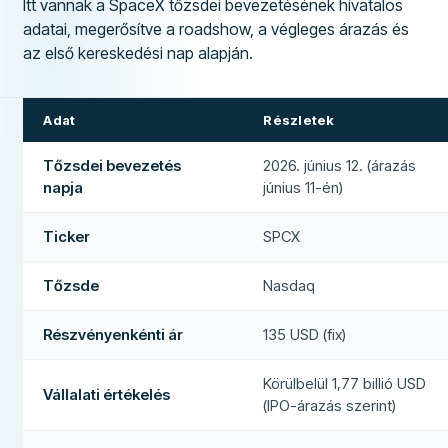
Itt vannak a SpaceX tőzsdei bevezetésének hivatalos
adatai, megerősítve a roadshow, a végleges árazás és
az első kereskedési nap alapján.
Adat
Részletek
Tőzsdei bevezetés
2026. június 12. (árazás
napja
június 11-én)
Ticker
SPCX
Tőzsde
Nasdaq
Részvényenkénti ár
135 USD (fix)
Körülbelül 1,77 billió USD
Vállalati értékelés
(IPO-árazás szerint)