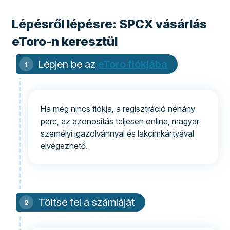
Lépésről lépésre: SPCX vásárlás
eToro-n keresztül
Lépjen be az
eToro fiókjába
Ha még nincs fiókja, a regisztráció néhány
perc, az azonosítás teljesen online, magyar
személyi igazolvánnyal és lakcímkártyával
elvégezhető.
Töltse fel a számláját