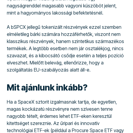
nagyságrenddel magasabb vagyoni küszöböt jelent,
mint a hagyományos lakossági befektetésnél.
A bSPCX jellegű tokenizált részvények ezzel szemben
elméletileg bárki számára hozzáférhetők, viszont nem
klasszikus részvények, hanem szintetikus származékos
termékek. A legtöbb esetben nem jár osztalékjog, nincs
szavazat, és a kibocsátó csődje esetén a teljes pozíció
elveszhet. Mielőtt belevág, ellenőrizze, hogy a
szolgáltatás EU-szabályozás alatt áll-e.
Mit ajánlunk inkább?
Ha a SpaceX sztorit izgalmasnak tartja, de egyetlen,
magas kockázatú részvényre nem szívesen tenne
nagyobb tételt, érdemes lehet ETF-eken keresztül
kitettséget szereznie. Az űripari és innovatív
technológiai ETF-ek (például a Procure Space ETF vagy