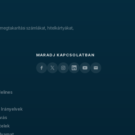
megtakarítási számlákat, hitelkártyákat,
MARADJ KAPCSOLATBAN
delines
 Irányelvek
ívás
telek
olyamat