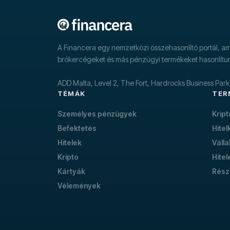
A Financera egy nemzetközi összehasonlító portál, ame
brókercégeket és más pénzügyi termékeket hasonlítu
ADD Malta, Level 2, The Fort, Hardrocks Business Par
TÉMÁK
TER
Személyes pénzügyek
Krip
Befektetés
Hitel
Hitelek
Válla
Kripto
Hitel
Kártyák
Rész
Vélemények