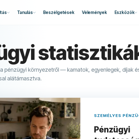
tás
Tanulás
Beszélgetések
Vélemények
Eszközök
gyi statisztiká
 a pénzügyi környezetről — kamatok, egyenlegek, díjak és
al alátámasztva.
SZEMÉLYES PÉNZ
Pénzügyi