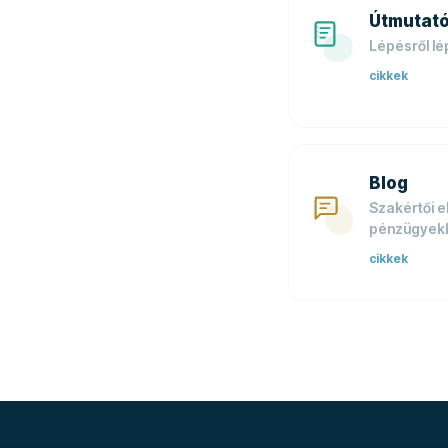
Útmutat
Lépésről l
cikkek
Blog
Szakértői 
pénzügyek
cikkek