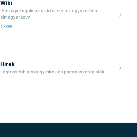
Wiki
Pénzügyi fogalmak és kifejezések egyszerűen
elmagyarázva
cikkek
Hírek
Legfrissebb pénzügyi hírek és piaci összefoglalók