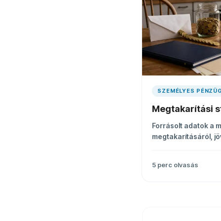
SZEMÉLYES PÉNZÜ
Megtakarítási s
Forrásolt adatok a 
megtakarításáról, j
vagyonáról és európa
5
perc olvasás