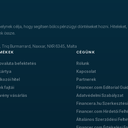
lynek célja, hogy segítsen bölcs pénzügyi döntéseket hozni. Hiteleket, 
nk össze.
k, Triq Burmarrard, Naxxar, NXR 6345, Malta
MÉKEK
CÉGÜNK
tovaluta befektetés
Rólunk
kártya
Kapcsolat
lkozói hitel
Partnerek
ek fajtái
Financer.com Editorial Gui
vény vásárlás
Adatvédelmi Szabályzat
Financera.hu Szerkesztési
Financer.com Hirdetői Felh
Általános Szerződési Felté
Financer.com Értékelési F