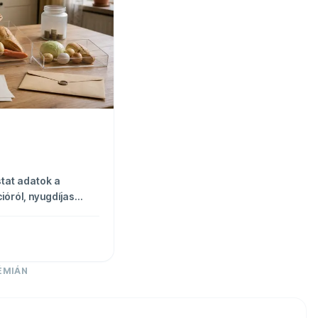
tat adatok a
ióról, nyugdíjas
és előrejelzésekről.
ÉMIÁN