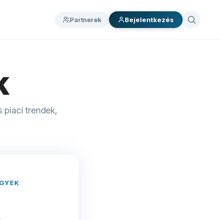
Partnerek
Bejelentkezés
k
 piaci trendek,
ÜGYEK