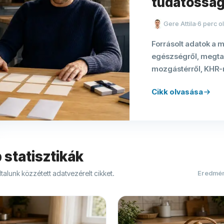
tudatossá
Gere Attila
·
6
perc o
Forrásolt adatok a 
egészségről, megtak
mozgástérről, KHR-r
támogatásokról és 
Cikk olvasása
összehasonlításról.
 statisztikák
talunk közzétett adatvezérelt cikket.
Eredmén