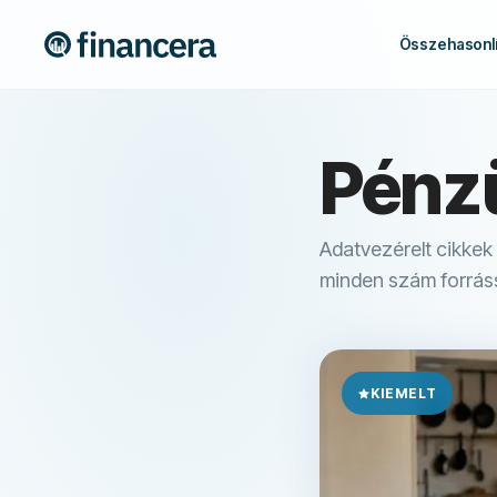
Összehasonlí
Pénzü
Adatvezérelt cikkek
minden szám forráss
KIEMELT