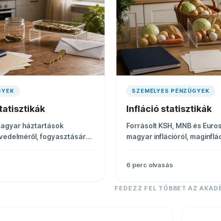
GYEK
SZEMÉLYES PÉNZÜGYEK
tatisztikák
Infláció statisztikák
magyar háztartások
Forrásolt KSH, MNB és Euros
övedelméről, fogyasztásáról,
magyar inflációról, maginflác
i helyzetéről.
árindexről, éves trendekről 
6
perc olvasás
FEDEZZ FEL TÖBBET AZ AKAD