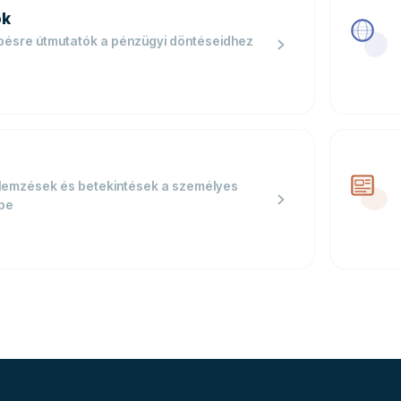
ók
épésre útmutatók a pénzügyi döntéseidhez
elemzések és betekintések a személyes
be