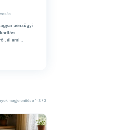
g
lvasás
magyar pénzügyi
arítási
ől, állami
európai
yek megjelenítése
1
–
3
/
3