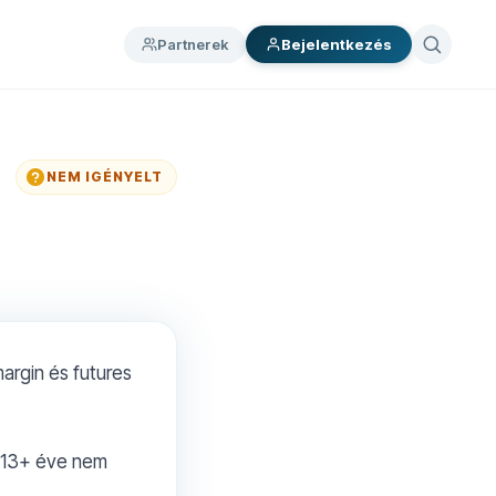
Partnerek
Bejelentkezés
NEM IGÉNYELT
argin és futures
s 13+ éve nem