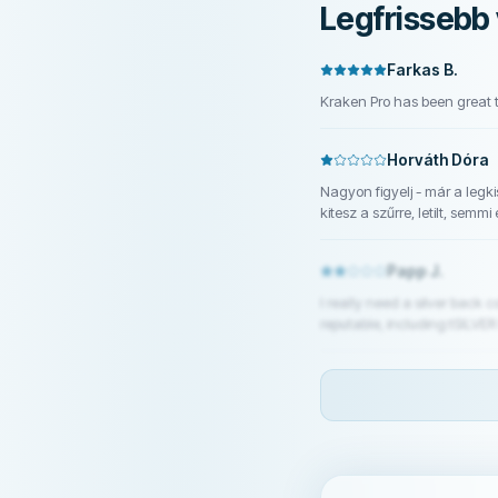
Legfrissebb 
Farkas B.
Kraken Pro has been great to
Horváth Dóra
Nagyon figyelj - már a leg
kitesz a szűrre, letilt, sem
csak hogy elkerülje a felel
kereskedőkre nézve. #sha
Papp J.
I really need a silver back coin to tr
reputable, including:tSILVER 
well.