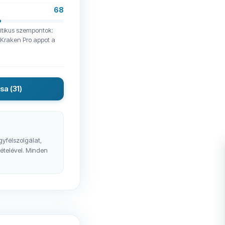
68
rítikus szempontok:
A Kraken Pro appot a
ása
(31)
gyfélszolgálat,
vételével. Minden