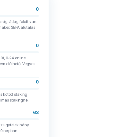
0
rági átlag felett van.
maker. SEPA átutalás
0
0), 0-24 online
em elérhető. Vegyes
0
 kötött staking
almas stakingnél.
63
az ügyfelek hány
 90 napban.