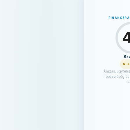
FINANCER
Kr
ÁT
Árazás, ügyfélszo
népszerűség és
ala