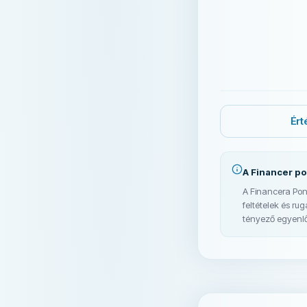
Ért
A Financer p
A Financera Pon
feltételek és r
tényező egyenlő 