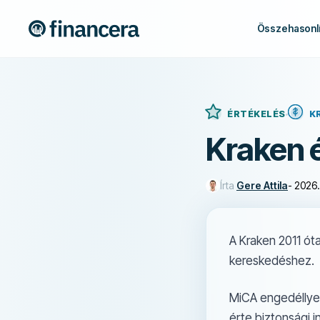
Összehasonlí
ÉRTÉKELÉS
K
Kraken 
Írta
Gere Attila
-
2026.
A Kraken 2011 óta
kereskedéshez.
MiCA engedéllyel
érte biztonsági i