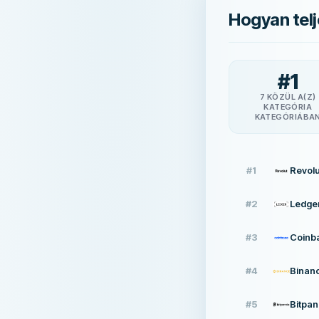
Hogyan telj
#
1
7 KÖZÜL A(Z)
KATEGÓRIA
KATEGÓRIÁBA
#
1
Revolu
#
2
Ledge
#
3
Coinb
#
4
Binan
#
5
Bitpa