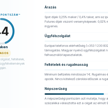
Árazás
A PONTSZÁM
™
Spot díjak 0,25% maker / 0,4% taker, ami az ipa
Futures díjak viszont versenyképesek: 0,02% 
44
ingyenes.
Ügyfélszolgálat
Európai telefonos elérhetőség (+353 1 230 832
aken
támogatás. Magyar nyelvű ügyfélszolgálat n
LAGOS
felhasználói tapasztalatok.
lgálat, feltételek,
 ügyfélvélemények
Feltételek és rugalmasság
pján.
Minimum befizetés mindössze 1 €. Rugalmas és
opciók. Nincs kötelező zárolási időszak a rug
Népszerűség
A népszerűségi pontszám azt mutatja, hogy 
százaléka választotta ezt a céget az elmúlt