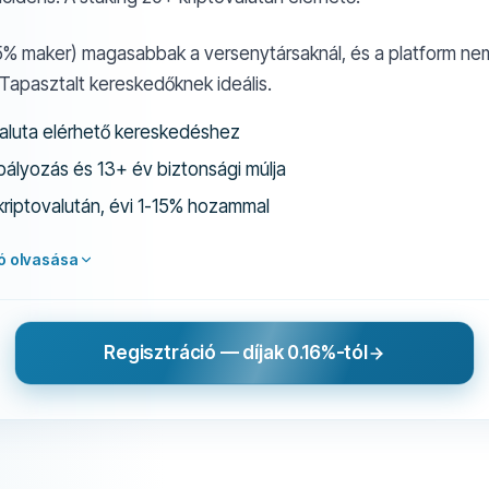
25% maker) magasabbak a versenytársaknál, és a platform ne
Tapasztalt kereskedőknek ideális.
aluta elérhető kereskedéshez
ályozás és 13+ év biztonsági múlja
kriptovalután, évi 1-15% hozammal
ló olvasása
Regisztráció — díjak 0.16%-tól