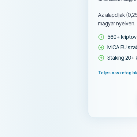
Az alapdíjak (0,
magyar nyelven. 
560+ kriptov
MiCA EU szab
Staking 20+ 
Teljes összefogla