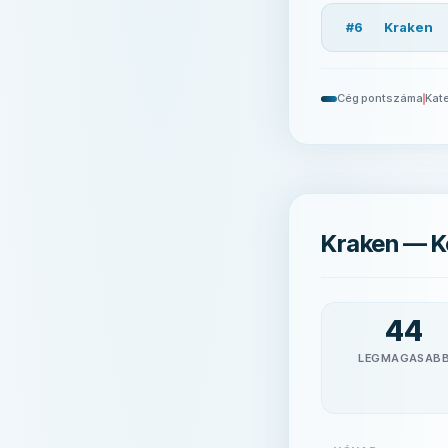
#
6
Kraken
Cég pontszáma
Kate
Kraken — K
44
LEGMAGASAB