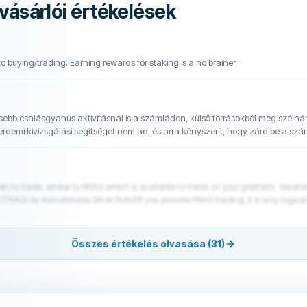
vásárlói értékelések
 buying/trading. Earning rewards for staking is a no brainer.
kisebb csalásgyanús aktivitásnál is a számládon, külső forrásokból meg szélh
mi érdemi kivizsgálási segítséget nem ad, és arra kényszerít, hogy zárd be a sz
ősséget vagy a veled szembeni kötelezettségét mint ügyfél felé. A Kraken szégy
meonyoukraken #reuters #forbes #Kraken
ade, similar to PAXG which is available to trade on your platform. Several such coin exist and are
(TXAG) by AurusKinesis Silver (KAG)If you provide PAXG trading, it is only logica
Összes értékelés olvasása (31)