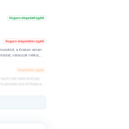
Nagyon elégedett ügyfél
Nagyon elégedetlen ügyfél
ámosoktól, a Kraken simán
ámládat, válaszok nélkül,
en a valódi kriptós
Elégedetlen ügyfél
l to provide one of these as