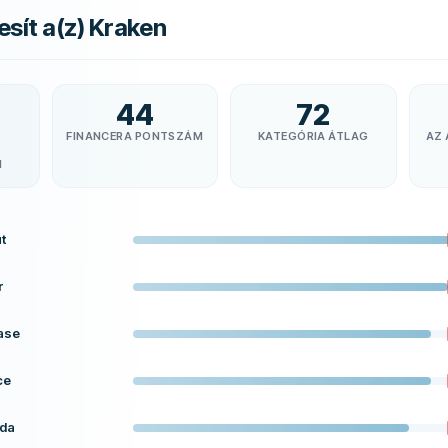
esít a(z) Kraken
44
72
FINANCERA PONTSZÁM
KATEGÓRIA ÁTLAG
AZ 
N
t
r
ase
ce
nda