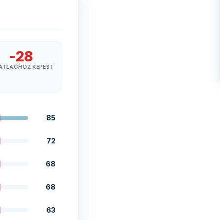
-28
ÁTLAGHOZ KÉPEST
85
72
68
68
63