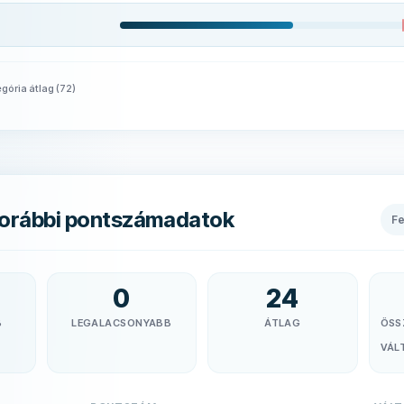
gória átlag
(
72
)
orábbi pontszámadatok
F
0
24
B
LEGALACSONYABB
ÁTLAG
ÖSS
VÁL