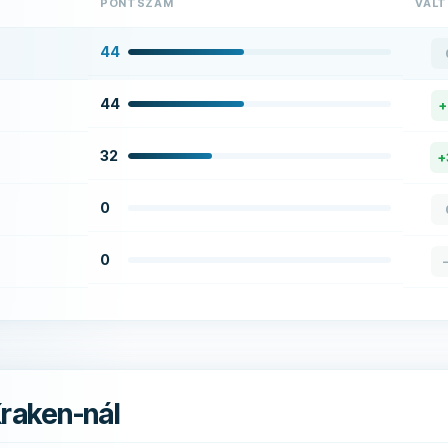
PONTSZÁM
VÁL
44
44
+
32
+
0
0
Kraken-nál