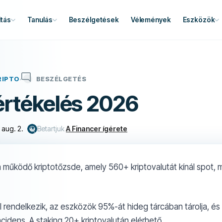
tás
Tanulás
Beszélgetések
Vélemények
Eszközök
RIPTO
BESZÉLGETÉS
értékelés 2026
 aug. 2.
Betartjuk
A Financer ígérete
 működő kriptotőzsde, amely 560+ kriptovalutát kínál spot, m
 rendelkezik, az eszközök 95%-át hideg tárcában tárolja, é
ncidens. A staking 20+ kriptovalután elérhető.