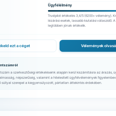
Ügyfélélmény
Trustpilot értékelés 3,4/5 (6200+ vélemény). K
lézárási esetek, lassabb kiutalási válaszidő. 
legtöbben jónak értékelik.
ékeld ezt a céget
Vélemények olvas
ontszámról
tszám a szerkesztőségi értékeléseink alapján kerül kiszámításra az árazás, ü
ugalmasság, népszerűség, valamint a hitelesített ügyfélvélemények figyelembe
súllyal szerepel a kiegyensúlyozott, pártatlan áttekintés érdekében.